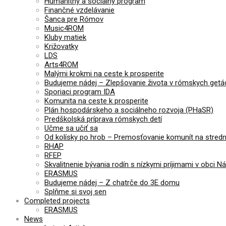
Humanitný a sociálny program
Finančné vzdelávanie
Šanca pre Rómov
Music4ROM
Kluby matiek
Križovatky
LDS
Arts4ROM
Malými krokmi na ceste k prosperite
Budujeme nádej – Zlepšovanie života v rómskych getá
Sporiaci program IDA
Komunita na ceste k prosperite
Plán hospodárskeho a sociálneho rozvoja (PHaSR)
Predškolská príprava rómskych detí
Učme sa učiť sa
Od kolísky po hrob – Premosťovanie komunít na stre
RHAP
RFEP
Skvalitnenie bývania rodín s nízkymi príjimami v obci N
ERASMUS
Budujeme nádej – Z chatrče do 3E domu
Splňme si svoj sen
Completed projects
ERASMUS
News