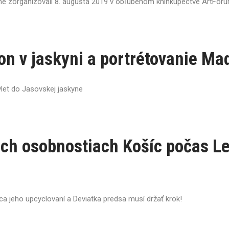
me zorganizovali 8. augusta 2019 v obľúbenom kníhkupectve ArtForu
n v jaskyni a portrétovanie Ma
ýlet do Jasovskej jaskyne
ych osobnostiach Košíc počas L
ca jeho upcyclovaní a Deviatka predsa musí držať krok!