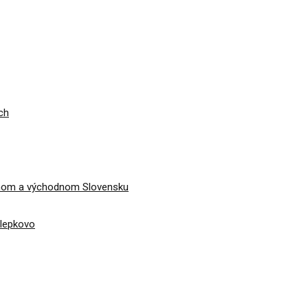
ch
dnom a východnom Slovensku
álepkovo