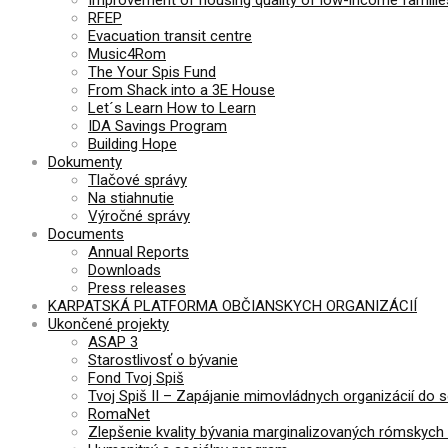
RFEP
Evacuation transit centre
Music4Rom
The Your Spis Fund
From Shack into a 3E House
Let´s Learn How to Learn
IDA Savings Program
Building Hope
Dokumenty
Tlačové správy
Na stiahnutie
Výročné správy
Documents
Annual Reports
Downloads
Press releases
KARPATSKÁ PLATFORMA OBČIANSKYCH ORGANIZÁCIÍ
Ukončené projekty
ASAP 3
Starostlivosť o bývanie
Fond Tvoj Spiš
Tvoj Spiš II – Zapájanie mimovládnych organizácií do 
RomaNet
Zlepšenie kvality bývania marginalizovaných rómskych 