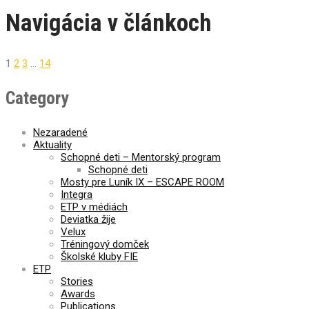
Navigácia v článkoch
1
2
3
…
14
Category
Nezaradené
Aktuality
Schopné deti – Mentorský program
Schopné deti
Mosty pre Luník IX – ESCAPE ROOM
Integra
ETP v médiách
Deviatka žije
Velux
Tréningový domček
Školské kluby FIE
ETP
Stories
Awards
Publications