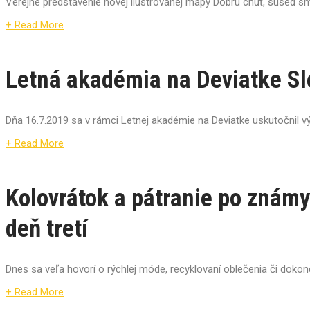
Verejné predstavenie novej ilustrovanej mapy Dobrú chuť, sused s
+ Read More
Letná akadémia na Deviatke Slo
Dňa 16.7.2019 sa v rámci Letnej akadémie na Deviatke uskutočnil v
+ Read More
Kolovrátok a pátranie po znám
deň tretí
Dnes sa veľa hovorí o rýchlej móde, recyklovaní oblečenia či dokon
+ Read More