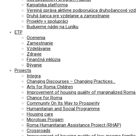
Karpatska platforma
Verejná správa aktívne podporujúca druhošancové vzd
Druhá šanca pre vzdelanie a zamestnanie
Projekty v spolupráci
Budujeme nádej na Luníku
ETP
Ocenenia
Zamestnanie
Vzdelávanie
Zdravie
Finančná inklúzia
Bývanie
Projects
Integra
Changing Discourses – Changing Practices…
Arts for Roma Children
Improvement of housing quality of marginalized Roma 
Chance for Roma
Community On Its Way to Prosperity
Humanitarian and Social Programme
Housing care
Microloas Progam
Roma Humanitarian Assistance Project (RHAP)
Crossroads
Improvement of housing quality of low-income families