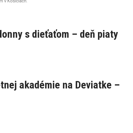
m v Košiciach.
donny s dieťaťom – deň piaty
etnej akadémie na Deviatke –