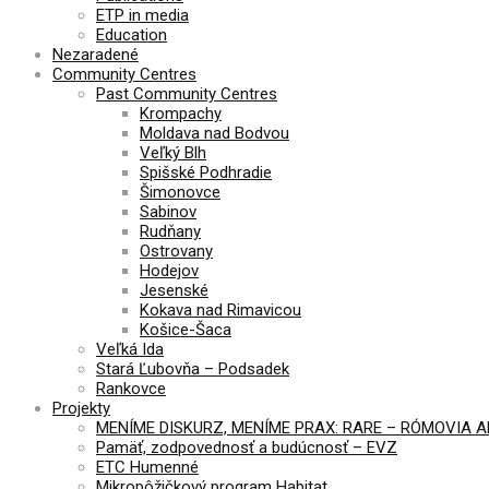
ETP in media
Education
Nezaradené
Community Centres
Past Community Centres
Krompachy
Moldava nad Bodvou
Veľký Blh
Spišské Podhradie
Šimonovce
Sabinov
Rudňany
Ostrovany
Hodejov
Jesenské
Kokava nad Rimavicou
Košice-Šaca
Veľká Ida
Stará Ľubovňa – Podsadek
Rankovce
Projekty
MENÍME DISKURZ, MENÍME PRAX: RARE – RÓMOVIA 
Pamäť, zodpovednosť a budúcnosť – EVZ
ETC Humenné
Mikropôžičkový program Habitat