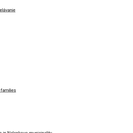
elávanie
families
 in Nalepkovo municipality