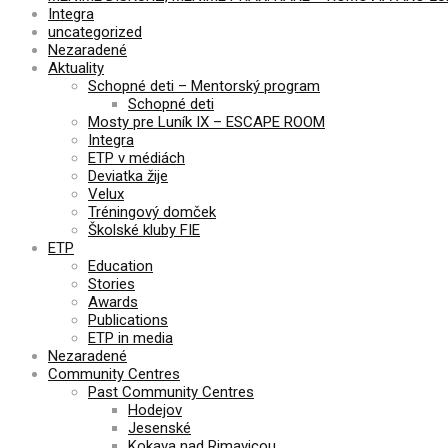
Integra
uncategorized
Nezaradené
Aktuality
Schopné deti – Mentorský program
Schopné deti
Mosty pre Luník IX – ESCAPE ROOM
Integra
ETP v médiách
Deviatka žije
Velux
Tréningový domček
Školské kluby FIE
ETP
Education
Stories
Awards
Publications
ETP in media
Nezaradené
Community Centres
Past Community Centres
Hodejov
Jesenské
Kokava nad Rimavicou