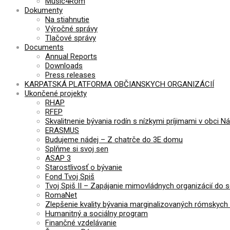
Music4Rom
Dokumenty
Na stiahnutie
Výročné správy
Tlačové správy
Documents
Annual Reports
Downloads
Press releases
KARPATSKÁ PLATFORMA OBČIANSKYCH ORGANIZÁCIÍ
Ukončené projekty
RHAP
RFEP
Skvalitnenie bývania rodín s nízkymi príjimami v obci N
ERASMUS
Budujeme nádej – Z chatrče do 3E domu
Splňme si svoj sen
ASAP 3
Starostlivosť o bývanie
Fond Tvoj Spiš
Tvoj Spiš II – Zapájanie mimovládnych organizácií do 
RomaNet
Zlepšenie kvality bývania marginalizovaných rómskych 
Humanitný a sociálny program
Finančné vzdelávanie