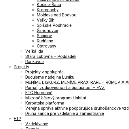
Košice-Šaca
Krompachy
Moldava nad Bodvou
Veľký Blh
Spišské Podhradie
Šimonovce
Sabinov
Rudňany
Ostrovany
Veľká Ida
Stará Ľubovňa – Podsadek
Rankovce
Projekty
Projekty v spolupráci
Budujeme nádej na Luníku
MENÍME DISKURZ, MENÍME PRAX: RARE – RÓMOVIA 
Pamäť, zodpovednosť a budúcnosť – EVZ
ETC Humenné
Mikropôžičkový program Habitat
Karpatska platforma
Verejná správa aktívne podporujúca druhošancové vzd
Druhá šanca pre vzdelanie a zamestnanie
ETP
Vzdelávanie
Zdravie