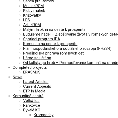
Šanca pre Rómov
Music4ROM
Kluby matiek
Križovatky
LDS
Arts4ROM
Malými krokmi na ceste k prosperite
Budujeme nádej – Zlepšovanie života v rómskych getá
Sporiaci program IDA
Komunita na ceste k prosperite
Plán hospodárskeho a sociálneho rozvoja (PHaSR)
Predškolská príprava rómskych detí
Učme sa učiť sa
Od kolísky po hrob – Premosťovanie komunít na stre
Completed projects
ERASMUS
News
Latest Articles
Current Appeals
ETP in Media
Komunitné centrá
Veľká Ida
Rankovce
Bývalé KC
Krompachy