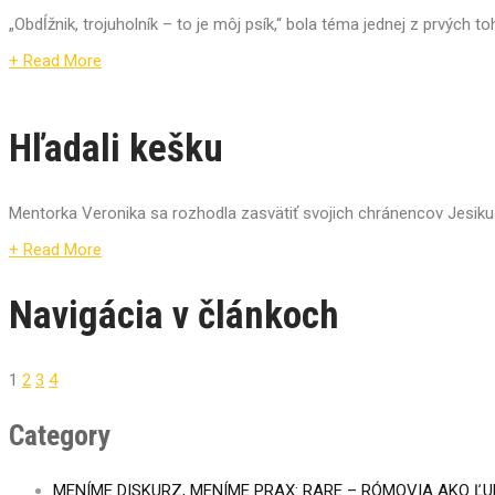
„Obdĺžnik, trojuholník – to je môj psík,“ bola téma jednej z prvých 
+ Read More
Hľadali kešku
Mentorka Veronika sa rozhodla zasvätiť svojich chránencov Jesiku 
+ Read More
Navigácia v článkoch
1
2
3
4
Category
MENÍME DISKURZ, MENÍME PRAX: RARE – RÓMOVIA AKO Ľ