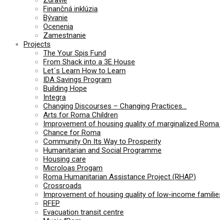
Finančná inklúzia
Bývanie
Ocenenia
Zamestnanie
Projects
The Your Spis Fund
From Shack into a 3E House
Let´s Learn How to Learn
IDA Savings Program
Building Hope
Integra
Changing Discourses – Changing Practices…
Arts for Roma Children
Improvement of housing quality of marginalized Roma 
Chance for Roma
Community On Its Way to Prosperity
Humanitarian and Social Programme
Housing care
Microloas Progam
Roma Humanitarian Assistance Project (RHAP)
Crossroads
Improvement of housing quality of low-income families
RFEP
Evacuation transit centre