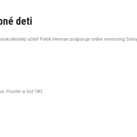
né deti
ysokoškolský učiteľ Patrik Herman podporuje online mentoring Schopn
vo. Pozrite si šot TA3.