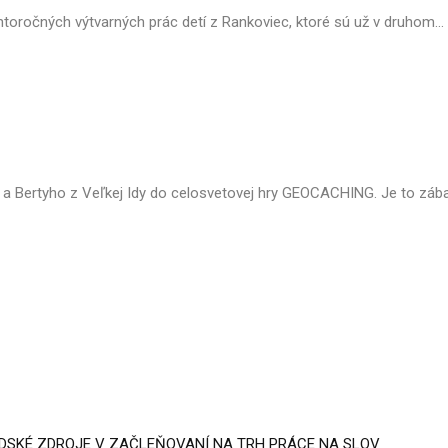
tohtoročných výtvarných prác detí z Rankoviec, ktoré sú už v druhom...
a Bertyho z Veľkej Idy do celosvetovej hry GEOCACHING. Je to zábav
UDSKÉ ZDROJE V ZAČLEŇOVANÍ NA TRH PRÁCE NA SLOV