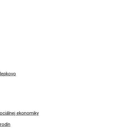
álepkovo
sociálnej ekonomiky
rodín