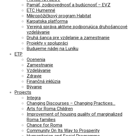
Pamäť, zodpovednosť a budúcnosť – EVZ
ETC Humenné
Mikropôžičkový program Habitat
Karpatska platforma
Verejná správa aktívne podporujúca druhošancové
vzdelávanie
Druhá šanca pre vzdelanie a zamestnanie
Projekty v spolupráci
Budujeme nádej na Luníku
ETP
Ocenenia
Zamestnanie
Vzdelávanie
Zdravie
Finančná inklúzia
Bývanie
Projects
Integra
Changing Discourses – Changing Practices…
Arts for Roma Children
Improvement of housing quality of marginalized
Roma families
Chance for Roma
Community On Its Way to Prosperity
Humanitarian and Social Programme