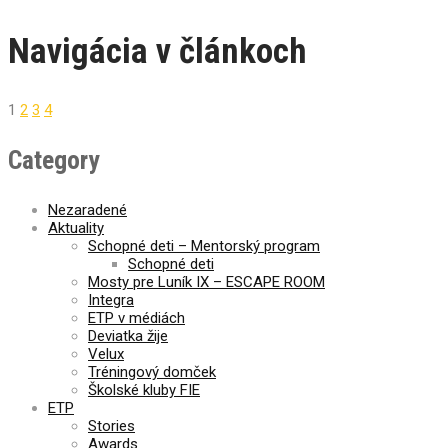
Navigácia v článkoch
1
2
3
4
Category
Nezaradené
Aktuality
Schopné deti – Mentorský program
Schopné deti
Mosty pre Luník IX – ESCAPE ROOM
Integra
ETP v médiách
Deviatka žije
Velux
Tréningový domček
Školské kluby FIE
ETP
Stories
Awards