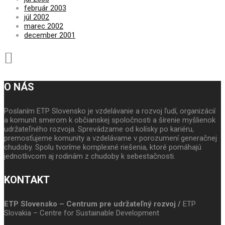
február 2003
júl 2002
marec 2002
december 2001
O NÁS
Poslaním ETP Slovensko je vzdelávanie a rozvoj ľudí, organizácií
a komunít smerom k občianskej spoločnosti a šírenie myšlienok
udržateľného rozvoja. Sprevádzame od kolísky po kariéru,
premosťujeme komunity a vzdelávame v porozumení generačnej
chudoby. Spolu tvoríme komplexné riešenia, ktoré pomáhajú
jednotlivcom aj rodinám z chudoby k sebestačnosti.
KONTAKT
ETP Slovensko – Centrum pre udržateľný rozvoj /
ETP
Slovakia – Centre for Sustainable Development