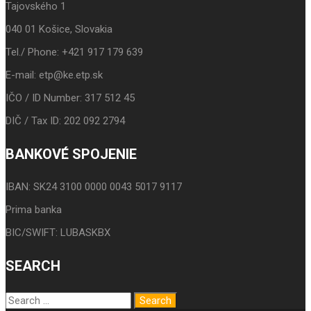
Tajovského 1
040 01 Košice, Slovakia
Tel./ Phone: +421 917 179 639
E-mail: etp@ke.etp.sk
IČO / ID Number: 317 512 45
DIČ / Tax ID: 202 092 2794
BANKOVÉ SPOJENIE
IBAN: SK24 3100 0000 0043 5017 9117
Prima banka
BIC/SWIFT: LUBASKBX
SEARCH