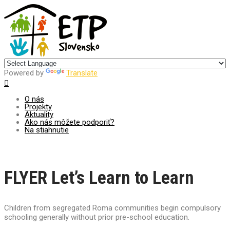
Centrum pre udržateľný rozvoj
Powered by
Translate
O nás
Projekty
Aktuality
Ako nás môžete podporiť?
Na stiahnutie
FLYER Let’s Learn to Learn
Children from segregated Roma communities begin compulsory
schooling generally without prior pre-school education.