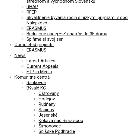
strednom a východnom Slovensku
RHAP
RFEP
Skvalitnenie bývania rodín s nízkymi príjimami v obci
Nálepkovo
ERASMUS
Budujeme nádej – Z chatrče do 3E domu
Splňme si svoj sen
Completed projects
ERASMUS
News
Latest Articles
Current Appeals
ETP in Media
Komunitné centrá
Rankovce
Bývalé KC
Ostrovany
Hodejov
Rudňany
Sabinov
Jesenské
Kokava nad Rimavicou
Šimonovce
Spišské Podhradie