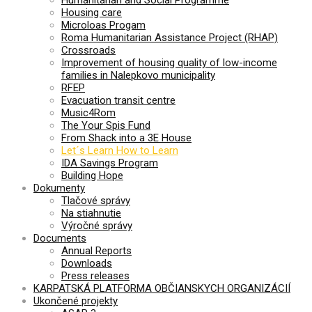
Housing care
Microloas Progam
Roma Humanitarian Assistance Project (RHAP)
Crossroads
Improvement of housing quality of low-income
families in Nalepkovo municipality
RFEP
Evacuation transit centre
Music4Rom
The Your Spis Fund
From Shack into a 3E House
Let´s Learn How to Learn
IDA Savings Program
Building Hope
Dokumenty
Tlačové správy
Na stiahnutie
Výročné správy
Documents
Annual Reports
Downloads
Press releases
KARPATSKÁ PLATFORMA OBČIANSKYCH ORGANIZÁCIÍ
Ukončené projekty