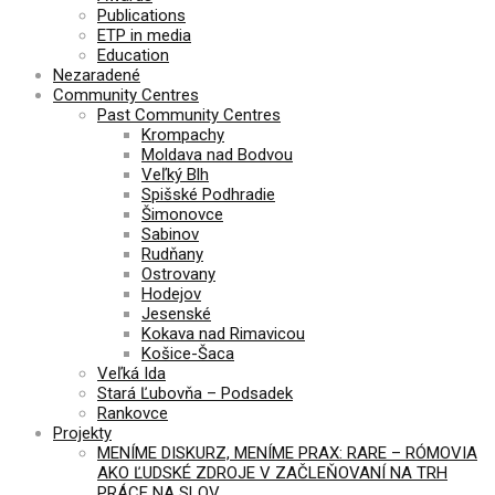
Publications
ETP in media
Education
Nezaradené
Community Centres
Past Community Centres
Krompachy
Moldava nad Bodvou
Veľký Blh
Spišské Podhradie
Šimonovce
Sabinov
Rudňany
Ostrovany
Hodejov
Jesenské
Kokava nad Rimavicou
Košice-Šaca
Veľká Ida
Stará Ľubovňa – Podsadek
Rankovce
Projekty
MENÍME DISKURZ, MENÍME PRAX: RARE – RÓMOVIA
AKO ĽUDSKÉ ZDROJE V ZAČLEŇOVANÍ NA TRH
PRÁCE NA SLOV