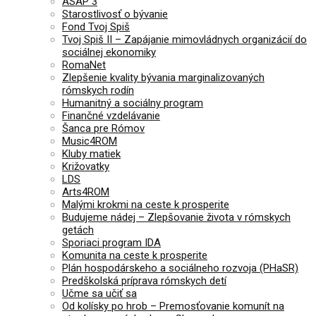
ASAP 3
Starostlivosť o bývanie
Fond Tvoj Spiš
Tvoj Spiš II – Zapájanie mimovládnych organizácií do
sociálnej ekonomiky
RomaNet
Zlepšenie kvality bývania marginalizovaných
rómskych rodín
Humanitný a sociálny program
Finančné vzdelávanie
Šanca pre Rómov
Music4ROM
Kluby matiek
Križovatky
LDS
Arts4ROM
Malými krokmi na ceste k prosperite
Budujeme nádej – Zlepšovanie života v rómskych
getách
Sporiaci program IDA
Komunita na ceste k prosperite
Plán hospodárskeho a sociálneho rozvoja (PHaSR)
Predškolská príprava rómskych detí
Učme sa učiť sa
Od kolísky po hrob – Premosťovanie komunít na