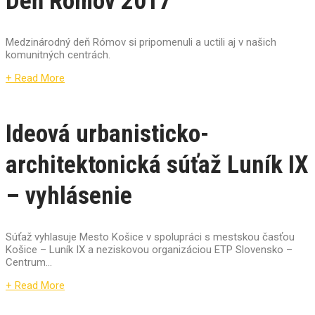
Deň Rómov 2017
Medzinárodný deň Rómov si pripomenuli a uctili aj v našich
komunitných centrách.
+ Read More
Ideová urbanisticko-
architektonická súťaž Luník IX
– vyhlásenie
Súťaž vyhlasuje Mesto Košice v spolupráci s mestskou časťou
Košice – Luník IX a neziskovou organizáciou ETP Slovensko –
Centrum...
+ Read More