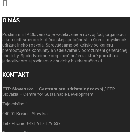
O NÁS
Poslaním ETP Slovensko je vzdelávanie a rozvoj ľudí, organizácií
a komunít smerom k občianskej spoločnosti a šírenie myšlienok
udržateľného rozvoja. Sprevádzame od kolísky po kariéru,
premosťujeme komunity a vzdelávame v porozumení generačnej
chudoby. Spolu tvoríme komplexné riešenia, ktoré pomáhajú
jednotlivcom aj rodinám z chudoby k sebestačnosti.
KONTAKT
ETP Slovensko – Centrum pre udržateľný rozvoj /
ETP
Slovakia – Centre for Sustainable Development
Tajovského 1
040 01 Košice, Slovakia
Tel./ Phone: +421 917 179 639