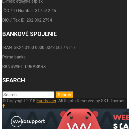
E-mail: etp@ke.etp.sk
IČO / ID Number: 317 512 45
DIČ / Tax ID: 202 092 2794
BANKOVÉ SPOJENIE
IBAN: SK24 3100 0000 0043 5017 9117
Prima banka
BIC/SWIFT: LUBASKBX
SEARCH
© Copyright 2018
Fundraiser
. All Rights Reserved by SKT Themes