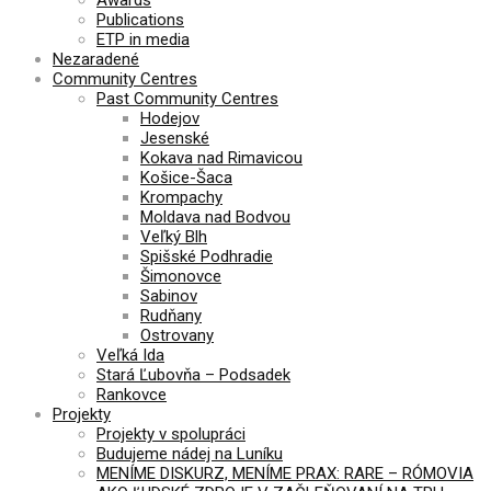
Publications
ETP in media
Nezaradené
Community Centres
Past Community Centres
Hodejov
Jesenské
Kokava nad Rimavicou
Košice-Šaca
Krompachy
Moldava nad Bodvou
Veľký Blh
Spišské Podhradie
Šimonovce
Sabinov
Rudňany
Ostrovany
Veľká Ida
Stará Ľubovňa – Podsadek
Rankovce
Projekty
Projekty v spolupráci
Budujeme nádej na Luníku
MENÍME DISKURZ, MENÍME PRAX: RARE – RÓMOVIA