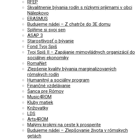
RFEP
Skvalitnenie bývania rodín s nízkymi príjimami v obci
Nálepkovo
ERASMUS
Budujeme nádej – Z chatrče do 3E domu
Splňme si svoj sen
ASAP 3
Starostlivosť o bývanie
Fond Tvoj Spiš
Tvoj Spiš II – Zapájanie mimovládnych organizácií do
sociálnej ekonomiky
RomaNet
Zlepšenie kvality bývania marginalizovaných
rómskych rodín
Humanitný a sociálny program
Finančné vzdelávanie
Šanca pre Rómov
Music4ROM
Kluby matiek
Križovatky
LDS
Arts4ROM
Malými krokmi na ceste k prosperite
Budujeme nádej – Zlepšovanie života v rómskych
getách