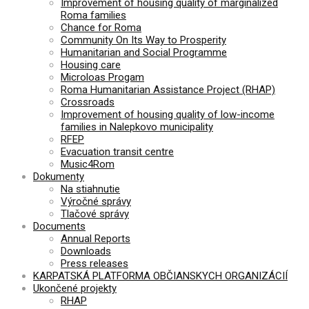
Improvement of housing quality of marginalized
Roma families
Chance for Roma
Community On Its Way to Prosperity
Humanitarian and Social Programme
Housing care
Microloas Progam
Roma Humanitarian Assistance Project (RHAP)
Crossroads
Improvement of housing quality of low-income
families in Nalepkovo municipality
RFEP
Evacuation transit centre
Music4Rom
Dokumenty
Na stiahnutie
Výročné správy
Tlačové správy
Documents
Annual Reports
Downloads
Press releases
KARPATSKÁ PLATFORMA OBČIANSKYCH ORGANIZÁCIÍ
Ukončené projekty
RHAP