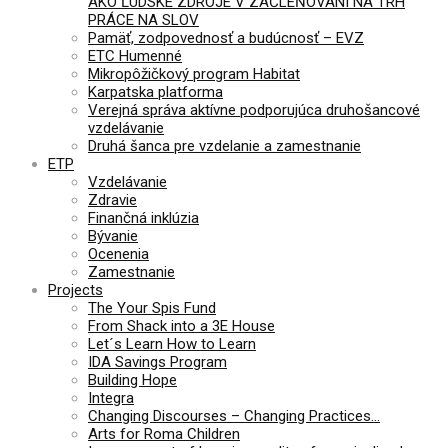
AKO ĽUDSKÉ ZDROJE V ZAČLEŇOVANÍ NA TRH
PRÁCE NA SLOV
Pamäť, zodpovednosť a budúcnosť – EVZ
ETC Humenné
Mikropôžičkový program Habitat
Karpatska platforma
Verejná správa aktívne podporujúca druhošancové
vzdelávanie
Druhá šanca pre vzdelanie a zamestnanie
ETP
Vzdelávanie
Zdravie
Finančná inklúzia
Bývanie
Ocenenia
Zamestnanie
Projects
The Your Spis Fund
From Shack into a 3E House
Let´s Learn How to Learn
IDA Savings Program
Building Hope
Integra
Changing Discourses – Changing Practices…
Arts for Roma Children