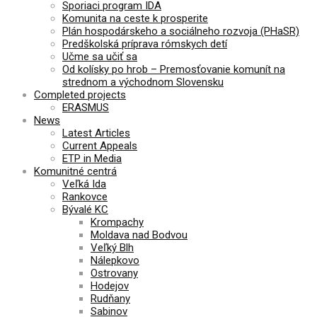
Sporiaci program IDA
Komunita na ceste k prosperite
Plán hospodárskeho a sociálneho rozvoja (PHaSR)
Predškolská príprava rómskych detí
Učme sa učiť sa
Od kolísky po hrob – Premosťovanie komunít na
strednom a východnom Slovensku
Completed projects
ERASMUS
News
Latest Articles
Current Appeals
ETP in Media
Komunitné centrá
Veľká Ida
Rankovce
Bývalé KC
Krompachy
Moldava nad Bodvou
Veľký Blh
Nálepkovo
Ostrovany
Hodejov
Rudňany
Sabinov