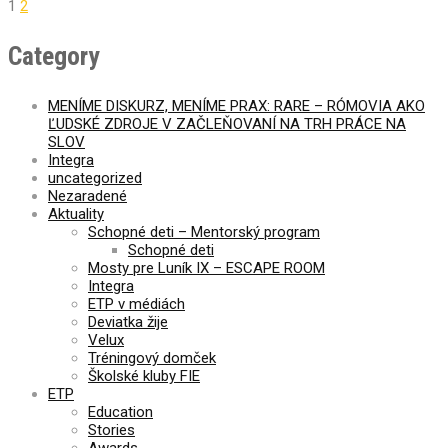
1
2
Category
MENÍME DISKURZ, MENÍME PRAX: RARE – RÓMOVIA AKO
ĽUDSKÉ ZDROJE V ZAČLEŇOVANÍ NA TRH PRÁCE NA
SLOV
Integra
uncategorized
Nezaradené
Aktuality
Schopné deti – Mentorský program
Schopné deti
Mosty pre Luník IX – ESCAPE ROOM
Integra
ETP v médiách
Deviatka žije
Velux
Tréningový domček
Školské kluby FIE
ETP
Education
Stories
Awards