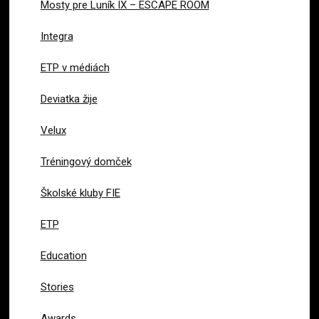
Mosty pre Luník IX – ESCAPE ROOM
Integra
ETP v médiách
Deviatka žije
Velux
Tréningový domček
Školské kluby FIE
ETP
Education
Stories
Awards