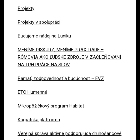
Projekty
Projekty v spolupráci
Budujeme nádej na Luníku
MENÍME DISKURZ, MENÍME PRAX: RARE –
RÓMOVIA AKO ĽUDSKÉ ZDROJE V ZAČLEŇOVANÍ
NA TRH PRÁCE NA SLOV
Pamäť, zodpovednosť a budúcnosť – EVZ
ETC Humenné
Mikropôžičkový program Habitat
Karpatska platforma
Verejná správa aktívne podporujúca druhošancové