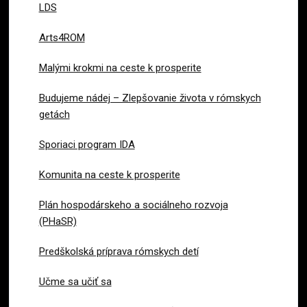
LDS
Arts4ROM
Malými krokmi na ceste k prosperite
Budujeme nádej – Zlepšovanie života v rómskych
getách
Sporiaci program IDA
Komunita na ceste k prosperite
Plán hospodárskeho a sociálneho rozvoja
(PHaSR)
Predškolská príprava rómskych detí
Učme sa učiť sa