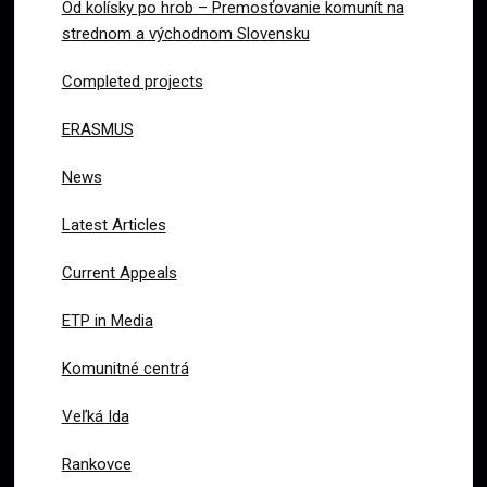
Od kolísky po hrob – Premosťovanie komunít na
strednom a východnom Slovensku
Completed projects
ERASMUS
News
Latest Articles
Current Appeals
ETP in Media
Komunitné centrá
Veľká Ida
Rankovce