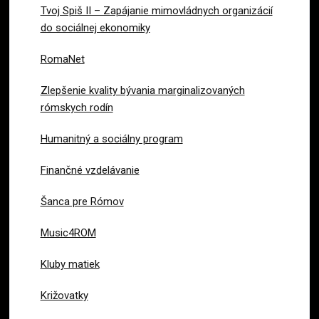
Tvoj Spiš II – Zapájanie mimovládnych organizácií
do sociálnej ekonomiky
RomaNet
Zlepšenie kvality bývania marginalizovaných
rómskych rodín
Humanitný a sociálny program
Finančné vzdelávanie
Šanca pre Rómov
Music4ROM
Kluby matiek
Križovatky