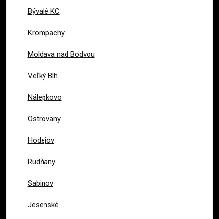
Bývalé KC
Krompachy
Moldava nad Bodvou
Veľký Blh
Nálepkovo
Ostrovany
Hodejov
Rudňany
Sabinov
Jesenské