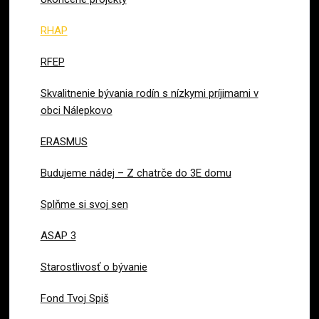
RHAP
RFEP
Skvalitnenie bývania rodín s nízkymi príjimami v
obci Nálepkovo
ERASMUS
Budujeme nádej – Z chatrče do 3E domu
Splňme si svoj sen
ASAP 3
Starostlivosť o bývanie
Fond Tvoj Spiš