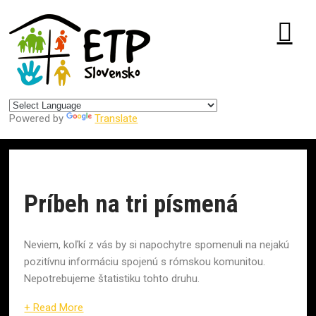
Centrum pre udržateľný rozvoj
Powered by
Translate
Príbeh na tri písmená
Neviem, koľkí z vás by si napochytre spomenuli na nejakú
pozitívnu informáciu spojenú s rómskou komunitou.
Nepotrebujeme štatistiku tohto druhu.
+ Read More