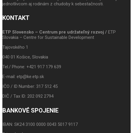
jednotlivcom aj rodinám z chudoby k sebestačnosti.
KONTAKT
ETP Slovensko – Centrum pre udržateľný rozvoj /
ETP
Slovakia – Centre for Sustainable Development
Tajovského 1
040 01 Košice, Slovakia
Tel./ Phone: +421 917 179 639
E-mail: etp@ke.etp.sk
IČO / ID Number: 317 512 45
DIČ / Tax ID: 202 092 2794
BANKOVÉ SPOJENIE
IBAN: SK24 3100 0000 0043 5017 9117