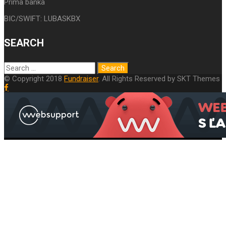
Prima banka
BIC/SWIFT: LUBASKBX
SEARCH
© Copyright 2018
Fundraiser
. All Rights Reserved by SKT Themes