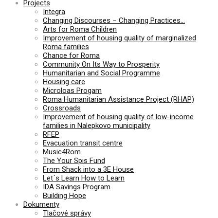
Projects
Integra
Changing Discourses – Changing Practices…
Arts for Roma Children
Improvement of housing quality of marginalized
Roma families
Chance for Roma
Community On Its Way to Prosperity
Humanitarian and Social Programme
Housing care
Microloas Progam
Roma Humanitarian Assistance Project (RHAP)
Crossroads
Improvement of housing quality of low-income
families in Nalepkovo municipality
RFEP
Evacuation transit centre
Music4Rom
The Your Spis Fund
From Shack into a 3E House
Let´s Learn How to Learn
IDA Savings Program
Building Hope
Dokumenty
Tlačové správy