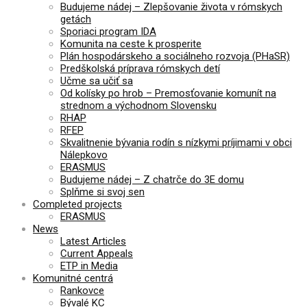
Budujeme nádej – Zlepšovanie života v rómskych
getách
Sporiaci program IDA
Komunita na ceste k prosperite
Plán hospodárskeho a sociálneho rozvoja (PHaSR)
Predškolská príprava rómskych detí
Učme sa učiť sa
Od kolísky po hrob – Premosťovanie komunít na
strednom a východnom Slovensku
RHAP
RFEP
Skvalitnenie bývania rodín s nízkymi príjimami v obci
Nálepkovo
ERASMUS
Budujeme nádej – Z chatrče do 3E domu
Splňme si svoj sen
Completed projects
ERASMUS
News
Latest Articles
Current Appeals
ETP in Media
Komunitné centrá
Rankovce
Bývalé KC