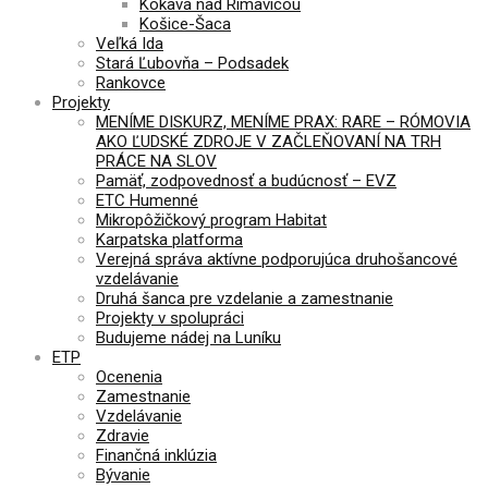
Kokava nad Rimavicou
Košice-Šaca
Veľká Ida
Stará Ľubovňa – Podsadek
Rankovce
Projekty
MENÍME DISKURZ, MENÍME PRAX: RARE – RÓMOVIA
AKO ĽUDSKÉ ZDROJE V ZAČLEŇOVANÍ NA TRH
PRÁCE NA SLOV
Pamäť, zodpovednosť a budúcnosť – EVZ
ETC Humenné
Mikropôžičkový program Habitat
Karpatska platforma
Verejná správa aktívne podporujúca druhošancové
vzdelávanie
Druhá šanca pre vzdelanie a zamestnanie
Projekty v spolupráci
Budujeme nádej na Luníku
ETP
Ocenenia
Zamestnanie
Vzdelávanie
Zdravie
Finančná inklúzia
Bývanie