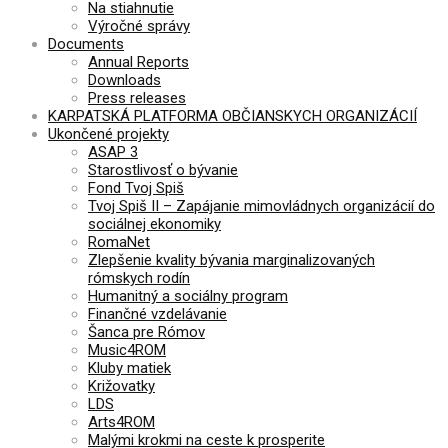
Na stiahnutie
Výročné správy
Documents
Annual Reports
Downloads
Press releases
KARPATSKÁ PLATFORMA OBČIANSKYCH ORGANIZÁCIÍ
Ukončené projekty
ASAP 3
Starostlivosť o bývanie
Fond Tvoj Spiš
Tvoj Spiš II – Zapájanie mimovládnych organizácií do
sociálnej ekonomiky
RomaNet
Zlepšenie kvality bývania marginalizovaných
rómskych rodín
Humanitný a sociálny program
Finančné vzdelávanie
Šanca pre Rómov
Music4ROM
Kluby matiek
Križovatky
LDS
Arts4ROM
Malými krokmi na ceste k prosperite