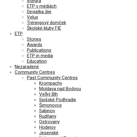
Integra
ETP v médiách
Deviatka žije
Velux
Tréningový domček
Školské kluby FIE
ETP
Stories
Awards
Publications
ETP in media
Education
Nezaradené
Community Centres
Past Community Centres
Krompachy
Moldava nad Bodvou
Veľký Blh
Spišské Podhradie
Šimonovce
Sabinov
Rudňany
Ostrovany
Hodejov
Jesenské