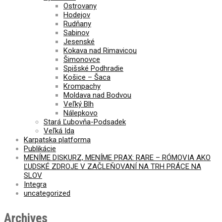
Ostrovany
Hodejov
Rudňany
Sabinov
Jesenské
Kokava nad Rimavicou
Šimonovce
Spišské Podhradie
Košice – Šaca
Krompachy
Moldava nad Bodvou
Veľký Blh
Nálepkovo
Stará Ľubovňa-Podsadek
Veľká Ida
Karpatska platforma
Publikácie
MENÍME DISKURZ, MENÍME PRAX: RARE – RÓMOVIA AKO
ĽUDSKÉ ZDROJE V ZAČLEŇOVANÍ NA TRH PRÁCE NA
SLOV
Integra
uncategorized
Archives