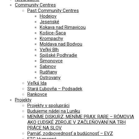
Community Centres
Past Community Centres
Hodejov
Jesenské
Kokava nad Rimavicou
Košice-Šaca
Krompachy
Moldava nad Bodvou
Veľký Blh
Spišské Podhradie
Šimonovce
Sabinov
Rudňany
Ostrovany
Veľká Ida
Stará Ľubovňa – Podsadek
Rankovce
Projekty
Projekty v spolupráci
Budujeme nádej na Luníku
MENÍME DISKURZ, MENÍME PRAX: RARE – RÓMOVIA
AKO ĽUDSKÉ ZDROJE V ZAČLEŇOVANÍ NA TRH
PRÁCE NA SLOV
Pamäť, zodpovednosť a budúcnosť – EVZ