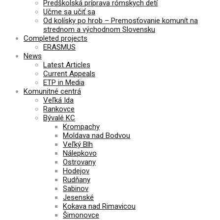
Predškolská príprava rómskych detí
Učme sa učiť sa
Od kolísky po hrob – Premosťovanie komunít na
strednom a východnom Slovensku
Completed projects
ERASMUS
News
Latest Articles
Current Appeals
ETP in Media
Komunitné centrá
Veľká Ida
Rankovce
Bývalé KC
Krompachy
Moldava nad Bodvou
Veľký Blh
Nálepkovo
Ostrovany
Hodejov
Rudňany
Sabinov
Jesenské
Kokava nad Rimavicou
Šimonovce