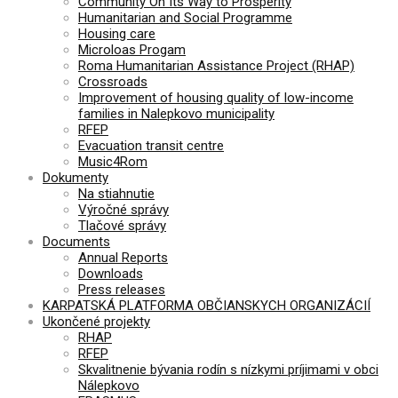
Community On Its Way to Prosperity
Humanitarian and Social Programme
Housing care
Microloas Progam
Roma Humanitarian Assistance Project (RHAP)
Crossroads
Improvement of housing quality of low-income
families in Nalepkovo municipality
RFEP
Evacuation transit centre
Music4Rom
Dokumenty
Na stiahnutie
Výročné správy
Tlačové správy
Documents
Annual Reports
Downloads
Press releases
KARPATSKÁ PLATFORMA OBČIANSKYCH ORGANIZÁCIÍ
Ukončené projekty
RHAP
RFEP
Skvalitnenie bývania rodín s nízkymi príjimami v obci
Nálepkovo