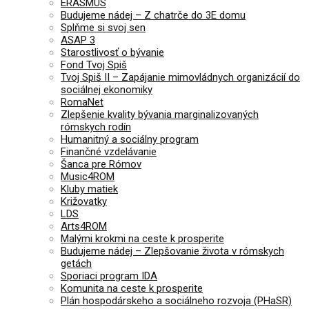
ERASMUS
Budujeme nádej – Z chatrče do 3E domu
Splňme si svoj sen
ASAP 3
Starostlivosť o bývanie
Fond Tvoj Spiš
Tvoj Spiš II – Zapájanie mimovládnych organizácií do
sociálnej ekonomiky
RomaNet
Zlepšenie kvality bývania marginalizovaných
rómskych rodín
Humanitný a sociálny program
Finančné vzdelávanie
Šanca pre Rómov
Music4ROM
Kluby matiek
Križovatky
LDS
Arts4ROM
Malými krokmi na ceste k prosperite
Budujeme nádej – Zlepšovanie života v rómskych
getách
Sporiaci program IDA
Komunita na ceste k prosperite
Plán hospodárskeho a sociálneho rozvoja (PHaSR)