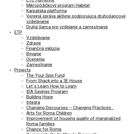
ETC Humenné
Mikropôžičkový program Habitat
Karpatska platforma
Verejná správa aktívne podporujúca druhošancové
vzdelávanie
Druhá šanca pre vzdelanie a zamestnanie
ETP
Vzdelávanie
Zdravie
Finančná inklúzia
Bývanie
Ocenenia
Zamestnanie
Projects
The Your Spis Fund
From Shack into a 3E House
Let´s Learn How to Learn
IDA Savings Program
Building Hope
Integra
Changing Discourses – Changing Practices…
Arts for Roma Children
Improvement of housing quality of marginalized
Roma families
Chance for Roma