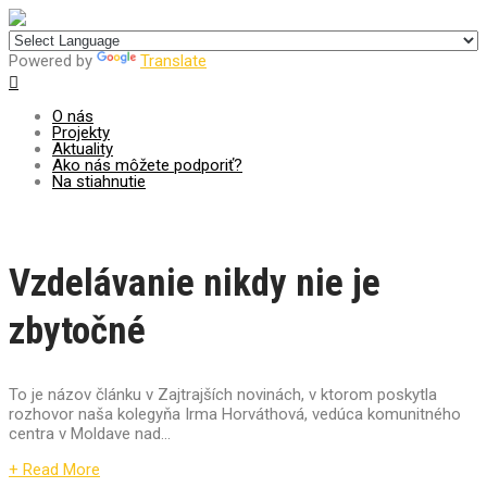
Centrum pre udržateľný rozvoj
Powered by
Translate
O nás
Projekty
Aktuality
Ako nás môžete podporiť?
Na stiahnutie
Vzdelávanie nikdy nie je
zbytočné
To je názov článku v Zajtrajších novinách, v ktorom poskytla
rozhovor naša kolegyňa Irma Horváthová, vedúca komunitného
centra v Moldave nad...
+ Read More