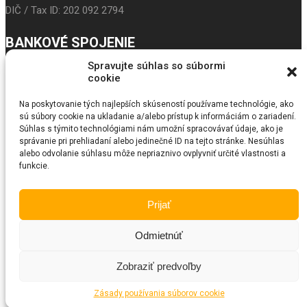
DIČ / Tax ID: 202 092 2794
BANKOVÉ SPOJENIE
Spravujte súhlas so súbormi
IBAN: SK24 3100 0000 0043 5017 9117
cookie
Prima banka
Na poskytovanie tých najlepších skúseností používame technológie, ako
sú súbory cookie na ukladanie a/alebo prístup k informáciám o zariadení.
BIC/SWIFT: LUBASKBX
Súhlas s týmito technológiami nám umožní spracovávať údaje, ako je
správanie pri prehliadaní alebo jedinečné ID na tejto stránke. Nesúhlas
SEARCH
alebo odvolanie súhlasu môže nepriaznivo ovplyvniť určité vlastnosti a
funkcie.
© Copyright 2018
Fundraiser
. All Rights Reserved by SKT Themes
Prijať
Odmietnúť
Zobraziť predvoľby
Zásady používania súborov cookie