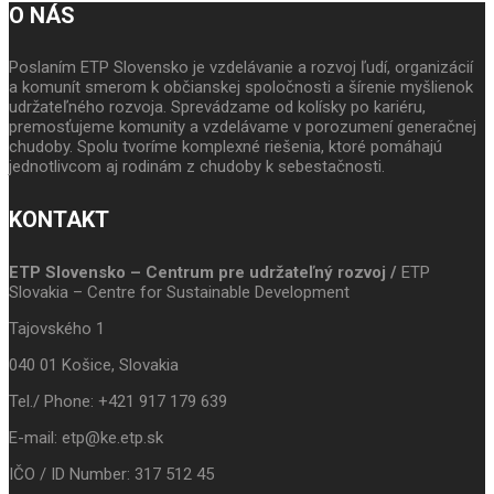
O NÁS
Poslaním ETP Slovensko je vzdelávanie a rozvoj ľudí, organizácií
a komunít smerom k občianskej spoločnosti a šírenie myšlienok
udržateľného rozvoja. Sprevádzame od kolísky po kariéru,
premosťujeme komunity a vzdelávame v porozumení generačnej
chudoby. Spolu tvoríme komplexné riešenia, ktoré pomáhajú
jednotlivcom aj rodinám z chudoby k sebestačnosti.
KONTAKT
ETP Slovensko – Centrum pre udržateľný rozvoj /
ETP
Slovakia – Centre for Sustainable Development
Tajovského 1
040 01 Košice, Slovakia
Tel./ Phone: +421 917 179 639
E-mail: etp@ke.etp.sk
IČO / ID Number: 317 512 45