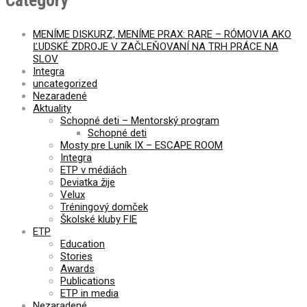
Category
MENÍME DISKURZ, MENÍME PRAX: RARE – RÓMOVIA AKO
ĽUDSKÉ ZDROJE V ZAČLEŇOVANÍ NA TRH PRÁCE NA
SLOV
Integra
uncategorized
Nezaradené
Aktuality
Schopné deti – Mentorský program
Schopné deti
Mosty pre Luník IX – ESCAPE ROOM
Integra
ETP v médiách
Deviatka žije
Velux
Tréningový domček
Školské kluby FIE
ETP
Education
Stories
Awards
Publications
ETP in media
Nezaradené