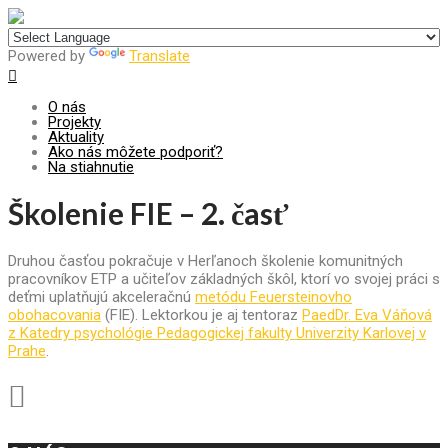
Centrum pre udržateľný rozvoj
Powered by
Translate
O nás
Projekty
Aktuality
Ako nás môžete podporiť?
Na stiahnutie
Školenie FIE – 2. časť
Druhou časťou pokračuje v Herľanoch školenie komunitných
pracovníkov ETP a učiteľov základných škôl, ktorí vo svojej práci s
deťmi uplatňujú akceleračnú
metódu Feuersteinovho
obohacovania
(FIE).
Lektorkou je aj tentoraz
PaedDr. Eva Váňová
z Katedry psychológie Pedagogickej fakulty Univerzity Karlovej v
Prahe
.