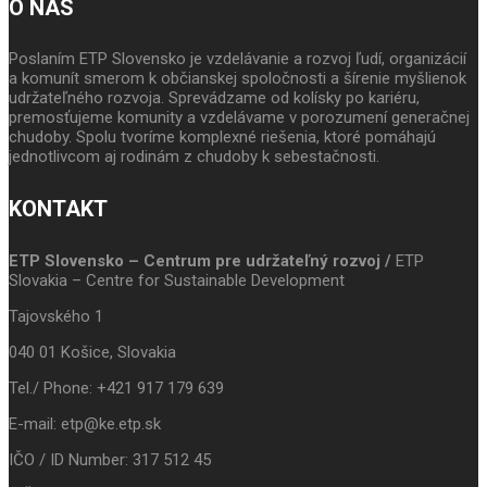
O NÁS
Poslaním ETP Slovensko je vzdelávanie a rozvoj ľudí, organizácií
a komunít smerom k občianskej spoločnosti a šírenie myšlienok
udržateľného rozvoja. Sprevádzame od kolísky po kariéru,
premosťujeme komunity a vzdelávame v porozumení generačnej
chudoby. Spolu tvoríme komplexné riešenia, ktoré pomáhajú
jednotlivcom aj rodinám z chudoby k sebestačnosti.
KONTAKT
ETP Slovensko – Centrum pre udržateľný rozvoj /
ETP
Slovakia – Centre for Sustainable Development
Tajovského 1
040 01 Košice, Slovakia
Tel./ Phone: +421 917 179 639
E-mail: etp@ke.etp.sk
IČO / ID Number: 317 512 45