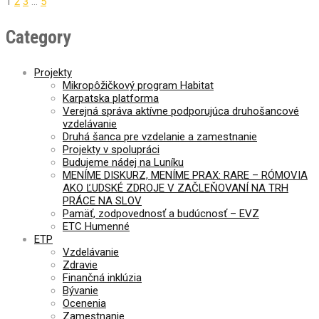
Navigácia
1
2
3
…
5
v
Category
článkoch
Projekty
Mikropôžičkový program Habitat
Karpatska platforma
Verejná správa aktívne podporujúca druhošancové
vzdelávanie
Druhá šanca pre vzdelanie a zamestnanie
Projekty v spolupráci
Budujeme nádej na Luníku
MENÍME DISKURZ, MENÍME PRAX: RARE – RÓMOVIA
AKO ĽUDSKÉ ZDROJE V ZAČLEŇOVANÍ NA TRH
PRÁCE NA SLOV
Pamäť, zodpovednosť a budúcnosť – EVZ
ETC Humenné
ETP
Vzdelávanie
Zdravie
Finančná inklúzia
Bývanie
Ocenenia
Zamestnanie