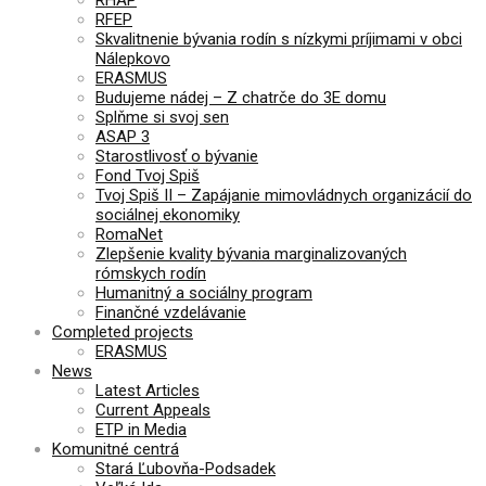
RHAP
RFEP
Skvalitnenie bývania rodín s nízkymi príjimami v obci
Nálepkovo
ERASMUS
Budujeme nádej – Z chatrče do 3E domu
Splňme si svoj sen
ASAP 3
Starostlivosť o bývanie
Fond Tvoj Spiš
Tvoj Spiš II – Zapájanie mimovládnych organizácií do
sociálnej ekonomiky
RomaNet
Zlepšenie kvality bývania marginalizovaných
rómskych rodín
Humanitný a sociálny program
Finančné vzdelávanie
Completed projects
ERASMUS
News
Latest Articles
Current Appeals
ETP in Media
Komunitné centrá
Stará Ľubovňa-Podsadek