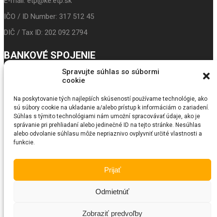
E-mail: etp@ke.etp.sk
IČO / ID Number: 317 512 45
DIČ / Tax ID: 202 092 2794
BANKOVÉ SPOJENIE
Spravujte súhlas so súbormi
IBAN: SK24 3100 0000 0043 5017 9117
cookie
Prima banka
Na poskytovanie tých najlepších skúseností používame technológie, ako
sú súbory cookie na ukladanie a/alebo prístup k informáciám o zariadení.
BIC/SWIFT: LUBASKBX
Súhlas s týmito technológiami nám umožní spracovávať údaje, ako je
správanie pri prehliadaní alebo jedinečné ID na tejto stránke. Nesúhlas
SEARCH
alebo odvolanie súhlasu môže nepriaznivo ovplyvniť určité vlastnosti a
funkcie.
© Copyright 2018
Fundraiser
. All Rights Reserved by SKT Themes
Prijať
Odmietnúť
Zobraziť predvoľby