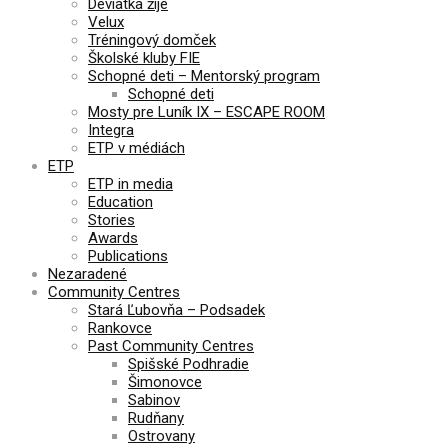
Deviatka žije
Velux
Tréningový domček
Školské kluby FIE
Schopné deti – Mentorský program
Schopné deti
Mosty pre Luník IX – ESCAPE ROOM
Integra
ETP v médiách
ETP
ETP in media
Education
Stories
Awards
Publications
Nezaradené
Community Centres
Stará Ľubovňa – Podsadek
Rankovce
Past Community Centres
Spišské Podhradie
Šimonovce
Sabinov
Rudňany
Ostrovany