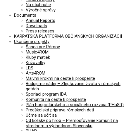
Na stiahnutie
Výročné správy
Documents
Annual Reports
Downloads
Press releases
KARPATSKÁ PLATFORMA OBČIANSKYCH ORGANIZÁCIÍ
Ukončené projekty
Šanca pre Rómov
Music4ROM
Kluby matiek
Križovatky
LDS
Arts4ROM
Malými krokmi na ceste k prosperite
Budujeme nádej – Zlepšovanie života v rómskych
getách
Sporiaci program IDA
Komunita na ceste k prosperite
Plán hospodárskeho a sociálneho rozvoja (PHaSR)
Predškolská príprava rómskych detí
Učme sa učiť sa
Od kolísky po hrob – Premosťovanie komunít na
strednom a východnom Slovensku