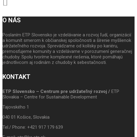
O NÁS
Poslaním ETP Slovensko je vzdelávanie a rozvoj ľudí, organizácií
a komunít smerom k občianskej spoločnosti a šírenie myšlienok
udržateľného rozvoja. Sprevádzame od kolísky po kariéru,
premosťujeme komunity a vzdelávame v porozumení generačnej
chudoby. Spolu tvoríme komplexné riešenia, ktoré pomáhajú
jednotlivcom aj rodinám z chudoby k sebestačnosti.
KONTAKT
ETP Slovensko – Centrum pre udržateľný rozvoj /
ETP
Slovakia – Centre for Sustainable Development
Tajovského 1
040 01 Košice, Slovakia
Tel./ Phone: +421 917 179 639