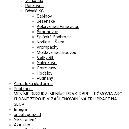
Veľká Ida
Rankovce
Bývalé KC
Sabinov
Jesenské
Kokava nad Rimavicou
Šimonovce
Spišské Podhradie
Košice – Šaca
Krompachy
Moldava nad Bodvou
Veľký Blh
Nálepkovo
Ostrovany
Hodejov
Rudňany
Karpatska platforma
Publikácie
MENÍME DISKURZ, MENÍME PRAX: RARE – RÓMOVIA AKO
ĽUDSKÉ ZDROJE V ZAČLEŇOVANÍ NA TRH PRÁCE NA
SLOV
Integra
uncategorized
Nezaradené
Aktuality