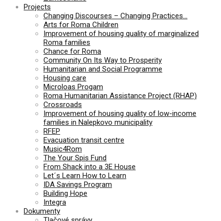
Projects
Changing Discourses – Changing Practices…
Arts for Roma Children
Improvement of housing quality of marginalized
Roma families
Chance for Roma
Community On Its Way to Prosperity
Humanitarian and Social Programme
Housing care
Microloas Progam
Roma Humanitarian Assistance Project (RHAP)
Crossroads
Improvement of housing quality of low-income
families in Nalepkovo municipality
RFEP
Evacuation transit centre
Music4Rom
The Your Spis Fund
From Shack into a 3E House
Let´s Learn How to Learn
IDA Savings Program
Building Hope
Integra
Dokumenty
Tlačové správy