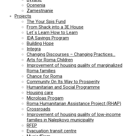
Ocenenia
Zamestnanie
Projects
The Your Spis Fund
From Shack into a 3E House
Let´s Learn How to Learn
IDA Savings Program
Building Hope
Integra
Changing Discourses – Changing Practices…
Arts for Roma Children
Improvement of housing quality of marginalized
Roma families
Chance for Roma
Community On Its Way to Prosperity
Humanitarian and Social Programme
Housing care
Microloas Progam
Roma Humanitarian Assistance Project (RHAP)
Crossroads
Improvement of housing quality of low-income
families in Nalepkovo municipality
RFEP
Evacuation transit centre