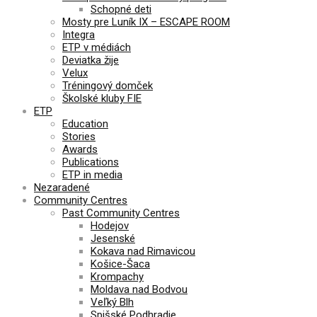
Schopné deti
Mosty pre Luník IX – ESCAPE ROOM
Integra
ETP v médiách
Deviatka žije
Velux
Tréningový domček
Školské kluby FIE
ETP
Education
Stories
Awards
Publications
ETP in media
Nezaradené
Community Centres
Past Community Centres
Hodejov
Jesenské
Kokava nad Rimavicou
Košice-Šaca
Krompachy
Moldava nad Bodvou
Veľký Blh
Spišské Podhradie