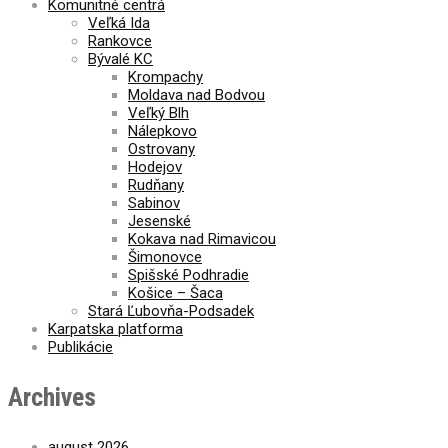
Komunitné centrá
Veľká Ida
Rankovce
Bývalé KC
Krompachy
Moldava nad Bodvou
Veľký Blh
Nálepkovo
Ostrovany
Hodejov
Rudňany
Sabinov
Jesenské
Kokava nad Rimavicou
Šimonovce
Spišské Podhradie
Košice – Šaca
Stará Ľubovňa-Podsadek
Karpatska platforma
Publikácie
Archives
august 2026