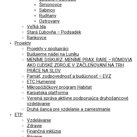
Šimonovce
Sabinov
Rudňany
Ostrovany
Veľká Ida
Stará Ľubovňa – Podsadek
Rankovce
Projekty
Projekty v spolupráci
Budujeme nádej na Luníku
MENÍME DISKURZ, MENÍME PRAX: RARE – RÓMOVIA
AKO ĽUDSKÉ ZDROJE V ZAČLEŇOVANÍ NA TRH
PRÁCE NA SLOV
Pamäť, zodpovednosť a budúcnosť – EVZ
ETC Humenné
Mikropôžičkový program Habitat
Karpatska platforma
Verejná správa aktívne podporujúca druhošancové
vzdelávanie
Druhá šanca pre vzdelanie a zamestnanie
ETP
Vzdelávanie
Zdravie
Finančná inklúzia
Bývanie