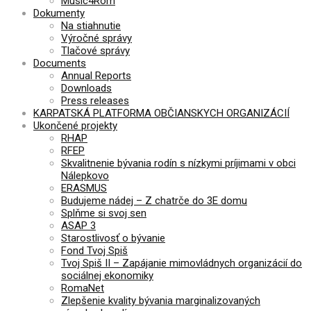
Music4Rom
Dokumenty
Na stiahnutie
Výročné správy
Tlačové správy
Documents
Annual Reports
Downloads
Press releases
KARPATSKÁ PLATFORMA OBČIANSKYCH ORGANIZÁCIÍ
Ukončené projekty
RHAP
RFEP
Skvalitnenie bývania rodín s nízkymi príjimami v obci
Nálepkovo
ERASMUS
Budujeme nádej – Z chatrče do 3E domu
Splňme si svoj sen
ASAP 3
Starostlivosť o bývanie
Fond Tvoj Spiš
Tvoj Spiš II – Zapájanie mimovládnych organizácií do
sociálnej ekonomiky
RomaNet
Zlepšenie kvality bývania marginalizovaných