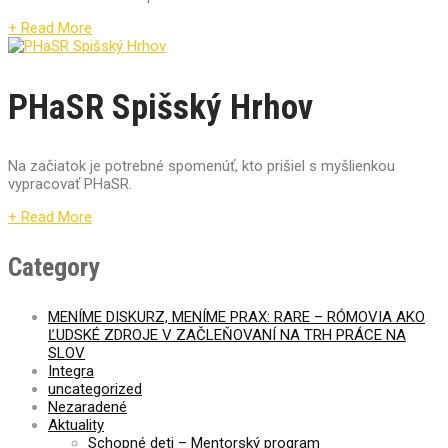
+ Read More
PHaSR Spišský Hrhov
Na začiatok je potrebné spomenúť, kto prišiel s myšlienkou
vypracovať PHaSR.
+ Read More
Category
MENÍME DISKURZ, MENÍME PRAX: RARE – RÓMOVIA AKO
ĽUDSKÉ ZDROJE V ZAČLEŇOVANÍ NA TRH PRÁCE NA
SLOV
Integra
uncategorized
Nezaradené
Aktuality
Schopné deti – Mentorský program