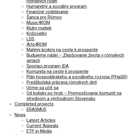
rómskych rodín
Humanitný a sociálny program
Finančné vzdelávanie
Šanca pre Rómov
Music4ROM
Kluby matiek
Križovatky
LDS
Arts4ROM
Malými krokmi na ceste k prosperite
Budujeme nádej – Zlepšovanie života v rómskych
getách
Sporiaci program IDA
Komunita na ceste k prosperite
Plán hospodárskeho a sociálneho rozvoja (PHaSR)
Predškolská príprava rómskych detí
Učme sa učiť sa
Od kolísky po hrob – Premosťovanie komunít na
strednom a východnom Slovensku
Completed projects
ERASMUS
News
Latest Articles
Current Appeals
ETP in Media