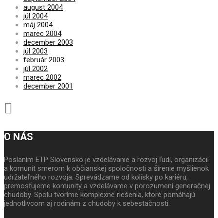
august 2004
júl 2004
máj 2004
marec 2004
december 2003
júl 2003
február 2003
júl 2002
marec 2002
december 2001
O NÁS
Poslaním ETP Slovensko je vzdelávanie a rozvoj ľudí, organizácií
a komunít smerom k občianskej spoločnosti a šírenie myšlienok
udržateľného rozvoja. Sprevádzame od kolísky po kariéru,
premosťujeme komunity a vzdelávame v porozumení generačnej
chudoby. Spolu tvoríme komplexné riešenia, ktoré pomáhajú
jednotlivcom aj rodinám z chudoby k sebestačnosti.