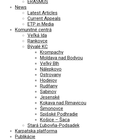
ERASMUS
News
Latest Articles
Current Appeals
ETP in Media
Komunitné centrá
Veľká Ida
Rankovce
Bývalé KC
Krompachy
Moldava nad Bodvou
Veľký Blh
Nálepkovo
Ostrovany
Hodejov
Rudňany
Sabinov
Jesenské
Kokava nad Rimavicou
Šimonovce
Spišské Podhradie
Košice – Šaca
Stará Ľubovňa-Podsadek
Karpatska platforma
Publikácie