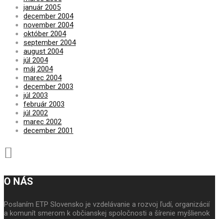
január 2005
december 2004
november 2004
október 2004
september 2004
august 2004
júl 2004
máj 2004
marec 2004
december 2003
júl 2003
február 2003
júl 2002
marec 2002
december 2001
O NÁS
Poslaním ETP Slovensko je vzdelávanie a rozvoj ľudí, organizácií
a komunít smerom k občianskej spoločnosti a šírenie myšlienok