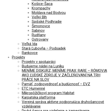
Košice-Šaca
Krompachy
Moldava nad Bodvou
Veľký Blh
Spišské Podhradie
Šimonovce
Sabinov
Rudňany
Ostrovany
Veľká Ida
Stará Ľubovňa – Podsadek
Rankovce
Projekty
Projekty v spolupráci
Budujeme nádej na Luníku
MENÍME DISKURZ, MENÍME PRAX: RARE – RÓMOVIA
AKO ĽUDSKÉ ZDROJE V ZAČLEŇOVANÍ NA TRH
PRÁCE NA SLOV
Pamäť, zodpovednosť a budúcnosť – EVZ
ETC Humenné
Mikropôžičkový program Habitat
Karpatska platforma
Verejná správa aktívne podporujúca druhošancové
vzdelávanie
Druhá šanca pre vzdelanie a zamestnanie