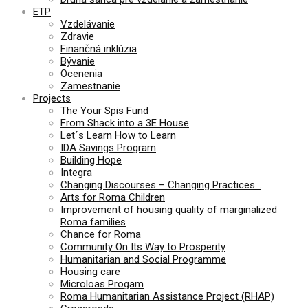
ETP
Vzdelávanie
Zdravie
Finančná inklúzia
Bývanie
Ocenenia
Zamestnanie
Projects
The Your Spis Fund
From Shack into a 3E House
Let´s Learn How to Learn
IDA Savings Program
Building Hope
Integra
Changing Discourses – Changing Practices…
Arts for Roma Children
Improvement of housing quality of marginalized
Roma families
Chance for Roma
Community On Its Way to Prosperity
Humanitarian and Social Programme
Housing care
Microloas Progam
Roma Humanitarian Assistance Project (RHAP)