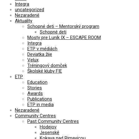
Integra
uncategorized
Nezaradené
Aktuality
Schopné deti – Mentorský program
Schopné deti
Mosty pre Luník IX – ESCAPE ROOM
Integra
ETP v médiách
Deviatka žije
Velux
Tréningový domček
Školské kluby FIE
ETP
Education
Stories
Awards
Publications
ETP in media
Nezaradené
Community Centres
Past Community Centres
Hodejov
Jesenské
Kokava nad Rimavicou