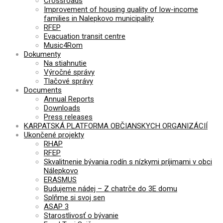
Crossroads
Improvement of housing quality of low-income
families in Nalepkovo municipality
RFEP
Evacuation transit centre
Music4Rom
Dokumenty
Na stiahnutie
Výročné správy
Tlačové správy
Documents
Annual Reports
Downloads
Press releases
KARPATSKÁ PLATFORMA OBČIANSKYCH ORGANIZÁCIÍ
Ukončené projekty
RHAP
RFEP
Skvalitnenie bývania rodín s nízkymi príjimami v obci
Nálepkovo
ERASMUS
Budujeme nádej – Z chatrče do 3E domu
Splňme si svoj sen
ASAP 3
Starostlivosť o bývanie