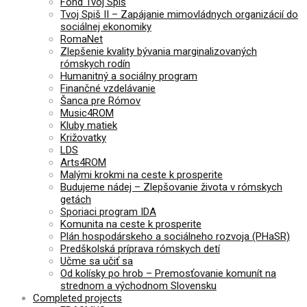
Fond Tvoj Spiš
Tvoj Spiš II – Zapájanie mimovládnych organizácií do
sociálnej ekonomiky
RomaNet
Zlepšenie kvality bývania marginalizovaných
rómskych rodín
Humanitný a sociálny program
Finančné vzdelávanie
Šanca pre Rómov
Music4ROM
Kluby matiek
Križovatky
LDS
Arts4ROM
Malými krokmi na ceste k prosperite
Budujeme nádej – Zlepšovanie života v rómskych
getách
Sporiaci program IDA
Komunita na ceste k prosperite
Plán hospodárskeho a sociálneho rozvoja (PHaSR)
Predškolská príprava rómskych detí
Učme sa učiť sa
Od kolísky po hrob – Premosťovanie komunít na
strednom a východnom Slovensku
Completed projects