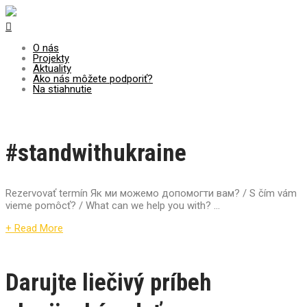
Centrum pre udržateľný rozvoj
O nás
Projekty
Aktuality
Ako nás môžete podporiť?
Na stiahnutie
#standwithukraine
Rezervovať termín Як ми можемо допомогти вам? / S čím vám
vieme pomôcť? / What can we help you with? ...
+ Read More
Darujte liečivý príbeh