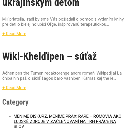
ukrajinským deťom
Milí priatelia, radi by sme Vás požiadali o pomoc s vydaním knihy
pre deti o bielej holubici Oľge, inšpirovanú terapeutickou...
+ Read More
Wiki-Khelďipen – súťaž
Ačhen pes the Tumen redaktorenge andre romaňi Wikipedija! La
čhiba hin paš o sikhľišagos baro vasnipen. Kamas kaj the le...
+ Read More
Category
MENÍME DISKURZ, MENÍME PRAX: RARE – RÓMOVIA AKO
ĽUDSKÉ ZDROJE V ZAČLEŇOVANÍ NA TRH PRÁCE NA
SLOV