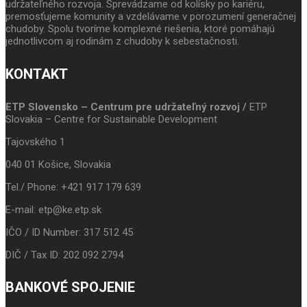
udržateľného rozvoja. Sprevádzame od kolísky po kariéru,
premosťujeme komunity a vzdelávame v porozumení generačnej
chudoby. Spolu tvoríme komplexné riešenia, ktoré pomáhajú
jednotlivcom aj rodinám z chudoby k sebestačnosti.
KONTAKT
ETP Slovensko – Centrum pre udržateľný rozvoj /
ETP
Slovakia – Centre for Sustainable Development
Tajovského 1
040 01 Košice, Slovakia
Tel./ Phone: +421 917 179 639
E-mail: etp@ke.etp.sk
IČO / ID Number: 317 512 45
DIČ / Tax ID: 202 092 2794
BANKOVÉ SPOJENIE