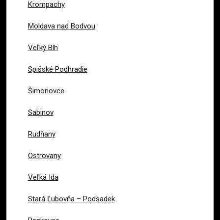
Krompachy
Moldava nad Bodvou
Veľký Blh
Spišské Podhradie
Šimonovce
Sabinov
Rudňany
Ostrovany
Veľká Ida
Stará Ľubovňa – Podsadek