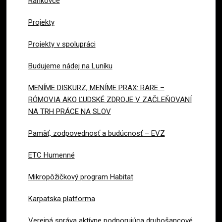
Rankovce
Projekty
Projekty v spolupráci
Budujeme nádej na Luníku
MENÍME DISKURZ, MENÍME PRAX: RARE –
RÓMOVIA AKO ĽUDSKÉ ZDROJE V ZAČLEŇOVANÍ
NA TRH PRÁCE NA SLOV
Pamäť, zodpovednosť a budúcnosť – EVZ
ETC Humenné
Mikropôžičkový program Habitat
Karpatska platforma
Verejná správa aktívne podporujúca druhošancové