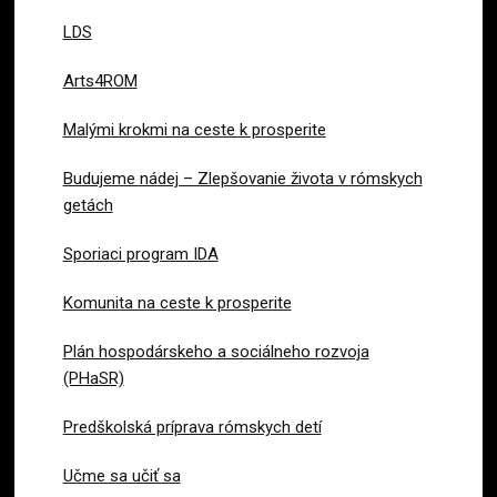
LDS
Arts4ROM
Malými krokmi na ceste k prosperite
Budujeme nádej – Zlepšovanie života v rómskych
getách
Sporiaci program IDA
Komunita na ceste k prosperite
Plán hospodárskeho a sociálneho rozvoja
(PHaSR)
Predškolská príprava rómskych detí
Učme sa učiť sa