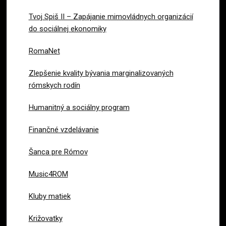
Tvoj Spiš II – Zapájanie mimovládnych organizácií
do sociálnej ekonomiky
RomaNet
Zlepšenie kvality bývania marginalizovaných
rómskych rodín
Humanitný a sociálny program
Finančné vzdelávanie
Šanca pre Rómov
Music4ROM
Kluby matiek
Križovatky