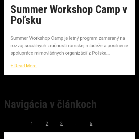
Summer Workshop Camp v
Poľsku
Summer Workshop Camp je letný program zameraný na
rozvoj sociálnych zručností rómskej mládeže a posilnenie
spolupráce mimovládnych organizácií z Poľska,...
+ Read More
Navigácia v článkoch
1
2
3
…
6