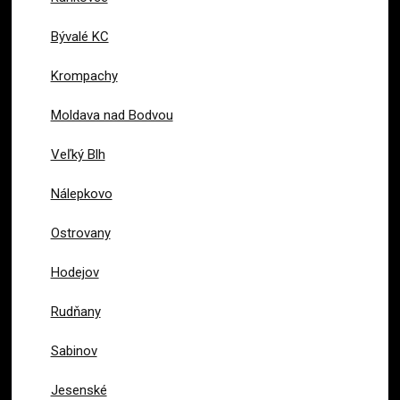
Bývalé KC
Krompachy
Moldava nad Bodvou
Veľký Blh
Nálepkovo
Ostrovany
Hodejov
Rudňany
Sabinov
Jesenské