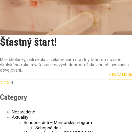
Šťastný štart!
Milé školáčky, milí školáci, želáme vám šťastný štart do nového
školského roka a veľa zaujímavých dobrodružstiev pri objavovaní a
osvojovaní...
+ READ MORE
1
2
3
4
Navigácia
Category
v
Nezaradené
článkoch
Aktuality
Schopné deti – Mentorský program
Schopné deti