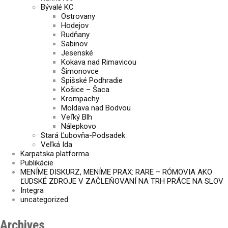
Bývalé KC
Ostrovany
Hodejov
Rudňany
Sabinov
Jesenské
Kokava nad Rimavicou
Šimonovce
Spišské Podhradie
Košice – Šaca
Krompachy
Moldava nad Bodvou
Veľký Blh
Nálepkovo
Stará Ľubovňa-Podsadek
Veľká Ida
Karpatska platforma
Publikácie
MENÍME DISKURZ, MENÍME PRAX: RARE – RÓMOVIA AKO
ĽUDSKÉ ZDROJE V ZAČLEŇOVANÍ NA TRH PRÁCE NA SLOV
Integra
uncategorized
Archives