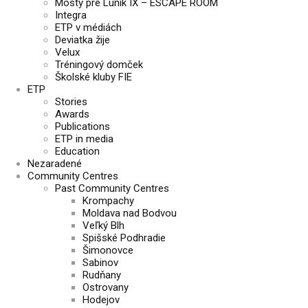
Mosty pre Luník IX – ESCAPE ROOM
Integra
ETP v médiách
Deviatka žije
Velux
Tréningový domček
Školské kluby FIE
ETP
Stories
Awards
Publications
ETP in media
Education
Nezaradené
Community Centres
Past Community Centres
Krompachy
Moldava nad Bodvou
Veľký Blh
Spišské Podhradie
Šimonovce
Sabinov
Rudňany
Ostrovany
Hodejov