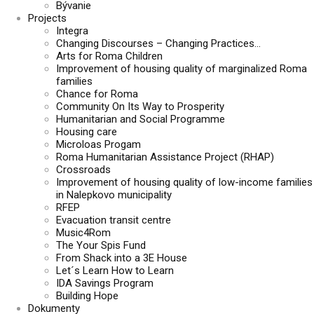
Bývanie
Projects
Integra
Changing Discourses – Changing Practices…
Arts for Roma Children
Improvement of housing quality of marginalized Roma
families
Chance for Roma
Community On Its Way to Prosperity
Humanitarian and Social Programme
Housing care
Microloas Progam
Roma Humanitarian Assistance Project (RHAP)
Crossroads
Improvement of housing quality of low-income families
in Nalepkovo municipality
RFEP
Evacuation transit centre
Music4Rom
The Your Spis Fund
From Shack into a 3E House
Let´s Learn How to Learn
IDA Savings Program
Building Hope
Dokumenty