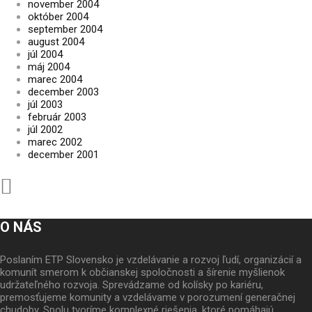
november 2004
október 2004
september 2004
august 2004
júl 2004
máj 2004
marec 2004
december 2003
júl 2003
február 2003
júl 2002
marec 2002
december 2001
O NÁS
Poslaním ETP Slovensko je vzdelávanie a rozvoj ľudí, organizácií a
komunít smerom k občianskej spoločnosti a šírenie myšlienok
udržateľného rozvoja. Sprevádzame od kolísky po kariéru,
premosťujeme komunity a vzdelávame v porozumení generačnej
chudoby. Spolu tvoríme komplexné riešenia, ktoré pomáhajú