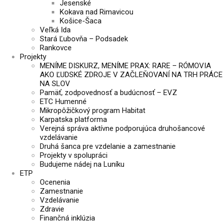
Jesenské
Kokava nad Rimavicou
Košice-Šaca
Veľká Ida
Stará Ľubovňa – Podsadek
Rankovce
Projekty
MENÍME DISKURZ, MENÍME PRAX: RARE – RÓMOVIA
AKO ĽUDSKÉ ZDROJE V ZAČLEŇOVANÍ NA TRH PRÁCE
NA SLOV
Pamäť, zodpovednosť a budúcnosť – EVZ
ETC Humenné
Mikropôžičkový program Habitat
Karpatska platforma
Verejná správa aktívne podporujúca druhošancové
vzdelávanie
Druhá šanca pre vzdelanie a zamestnanie
Projekty v spolupráci
Budujeme nádej na Luníku
ETP
Ocenenia
Zamestnanie
Vzdelávanie
Zdravie
Finančná inklúzia