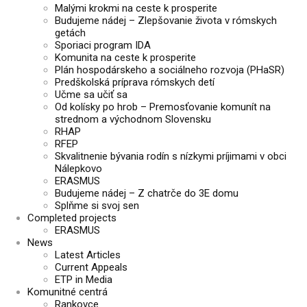
Malými krokmi na ceste k prosperite
Budujeme nádej – Zlepšovanie života v rómskych
getách
Sporiaci program IDA
Komunita na ceste k prosperite
Plán hospodárskeho a sociálneho rozvoja (PHaSR)
Predškolská príprava rómskych detí
Učme sa učiť sa
Od kolísky po hrob – Premosťovanie komunít na
strednom a východnom Slovensku
RHAP
RFEP
Skvalitnenie bývania rodín s nízkymi príjimami v obci
Nálepkovo
ERASMUS
Budujeme nádej – Z chatrče do 3E domu
Splňme si svoj sen
Completed projects
ERASMUS
News
Latest Articles
Current Appeals
ETP in Media
Komunitné centrá
Rankovce