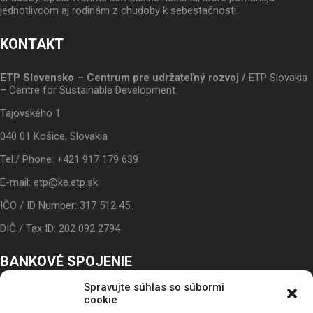
jednotlivcom aj rodinám z chudoby k sebestačnosti.
KONTAKT
ETP Slovensko – Centrum pre udržateľný rozvoj /
ETP Slovakia
– Centre for Sustainable Development
Tajovského 1
040 01 Košice, Slovakia
Tel./ Phone: +421 917 179 639
E-mail: etp@ke.etp.sk
IČO / ID Number: 317 512 45
DIČ / Tax ID: 202 092 2794
BANKOVÉ SPOJENIE
Spravujte súhlas so súbormi
IBAN: SK24 3100 0000 0043 5017 9117
cookie