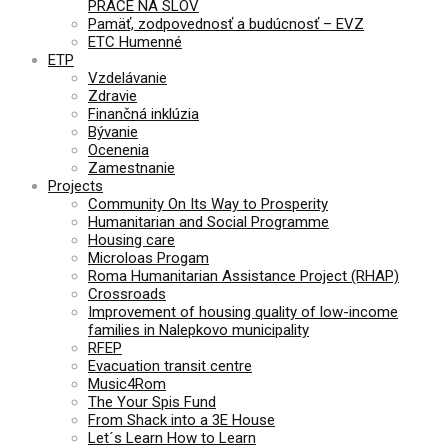
PRÁCE NA SLOV
Pamäť, zodpovednosť a budúcnosť – EVZ
ETC Humenné
ETP
Vzdelávanie
Zdravie
Finančná inklúzia
Bývanie
Ocenenia
Zamestnanie
Projects
Community On Its Way to Prosperity
Humanitarian and Social Programme
Housing care
Microloas Progam
Roma Humanitarian Assistance Project (RHAP)
Crossroads
Improvement of housing quality of low-income
families in Nalepkovo municipality
RFEP
Evacuation transit centre
Music4Rom
The Your Spis Fund
From Shack into a 3E House
Let´s Learn How to Learn