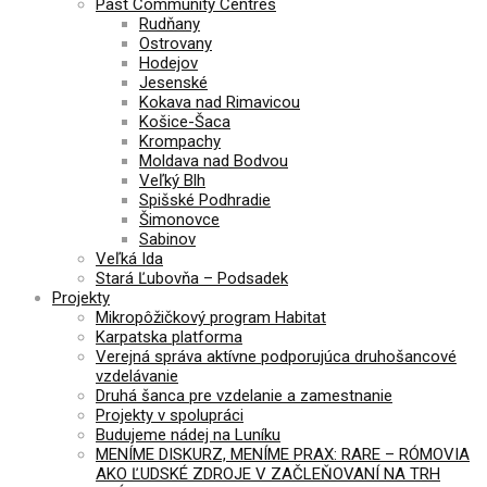
Past Community Centres
Rudňany
Ostrovany
Hodejov
Jesenské
Kokava nad Rimavicou
Košice-Šaca
Krompachy
Moldava nad Bodvou
Veľký Blh
Spišské Podhradie
Šimonovce
Sabinov
Veľká Ida
Stará Ľubovňa – Podsadek
Projekty
Mikropôžičkový program Habitat
Karpatska platforma
Verejná správa aktívne podporujúca druhošancové
vzdelávanie
Druhá šanca pre vzdelanie a zamestnanie
Projekty v spolupráci
Budujeme nádej na Luníku
MENÍME DISKURZ, MENÍME PRAX: RARE – RÓMOVIA
AKO ĽUDSKÉ ZDROJE V ZAČLEŇOVANÍ NA TRH