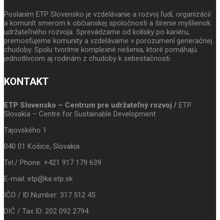
Poslaním ETP Slovensko je vzdelávanie a rozvoj ľudí, organizácií
a komunít smerom k občianskej spoločnosti a šírenie myšlienok
udržateľného rozvoja. Sprevádzame od kolísky po kariéru,
premosťujeme komunity a vzdelávame v porozumení generačnej
chudoby. Spolu tvoríme komplexné riešenia, ktoré pomáhajú
jednotlivcom aj rodinám z chudoby k sebestačnosti.
KONTAKT
ETP Slovensko – Centrum pre udržateľný rozvoj /
ETP
Slovakia – Centre for Sustainable Development
Tajovského 1
040 01 Košice, Slovakia
Tel./ Phone: +421 917 179 639
E-mail: etp@ke.etp.sk
IČO / ID Number: 317 512 45
DIČ / Tax ID: 202 092 2794