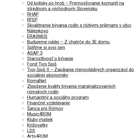
Od kolísky po hrob – Premosťovanie komunít na
strednom a východnom Slovensku
RHAP
RFEP
Skvalitnenie bývania rodín s nízkymi príjimami v obci
Nálepkovo
ERASMUS
Budujeme nádej – Z chatrče do 3E domu
Splňme si svoj sen
ASAP 3
Starostlivosť o bývanie
Fond Tvoj Spiš
Tvoj Spiš II – Zapájanie mimovládnych organizácií do
sociálnej ekonomiky
RomaNet
Zlepšenie kvality bývania marginalizovaných
rómskych rodín
Humanitný a sociálny program
Finančné vzdelávanie
Šanca pre Rómov
Music4ROM
Kluby matiek
Križovatky
LDS
Arts4ROM