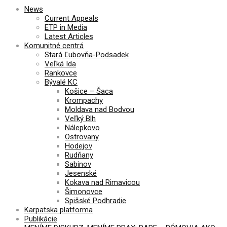
News
Current Appeals
ETP in Media
Latest Articles
Komunitné centrá
Stará Ľubovňa-Podsadek
Veľká Ida
Rankovce
Bývalé KC
Košice – Šaca
Krompachy
Moldava nad Bodvou
Veľký Blh
Nálepkovo
Ostrovany
Hodejov
Rudňany
Sabinov
Jesenské
Kokava nad Rimavicou
Šimonovce
Spišské Podhradie
Karpatska platforma
Publikácie