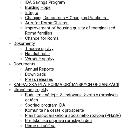
IDA Savings Program
Building Hope
Integra
Changing Discourses – Changing Practices…
Arts for Roma Children
Improvement of housing quality of marginalized
Roma families
Chance for Roma
Dokumenty
Tlačové správy
Na stiahnutie
Výročné správy
Documents
Annual Reports
Downloads
Press releases
KARPATSKÁ PLATFORMA OBČIANSKYCH ORGANIZÁCIÍ
Ukončené projekty
Budujeme nádej – Zlepšovanie života v rómskych
getách
Sporiaci program IDA
Komunita na ceste k prosperite
Plán hospodárskeho a sociálneho rozvoja (PHaSR)
Predškolská príprava rómskych detí
Učme sa učiť sa