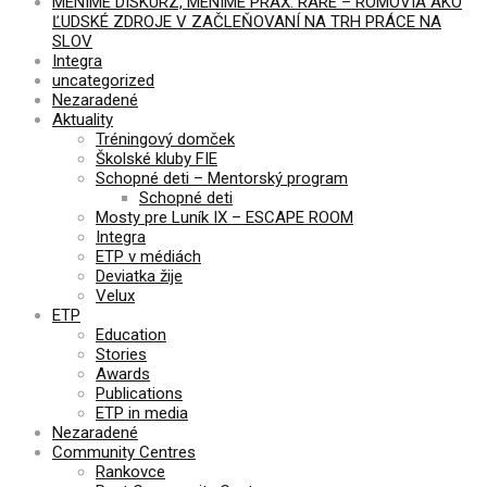
MENÍME DISKURZ, MENÍME PRAX: RARE – RÓMOVIA AKO
ĽUDSKÉ ZDROJE V ZAČLEŇOVANÍ NA TRH PRÁCE NA
SLOV
Integra
uncategorized
Nezaradené
Aktuality
Tréningový domček
Školské kluby FIE
Schopné deti – Mentorský program
Schopné deti
Mosty pre Luník IX – ESCAPE ROOM
Integra
ETP v médiách
Deviatka žije
Velux
ETP
Education
Stories
Awards
Publications
ETP in media
Nezaradené
Community Centres
Rankovce