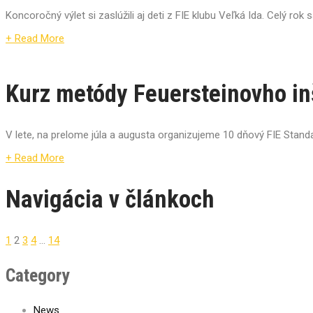
Koncoročný výlet si zaslúžili aj deti z FIE klubu Veľká Ida. Celý rok sa
+ Read More
Kurz metódy Feuersteinovho i
V lete, na prelome júla a augusta organizujeme 10 dňový FIE Standa
+ Read More
Navigácia v článkoch
1
2
3
4
…
14
Category
News