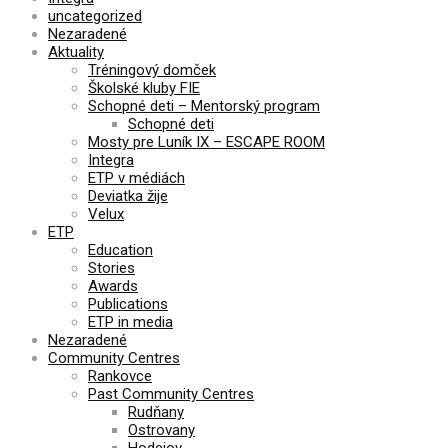
uncategorized
Nezaradené
Aktuality
Tréningový domček
Školské kluby FIE
Schopné deti – Mentorský program
Schopné deti
Mosty pre Luník IX – ESCAPE ROOM
Integra
ETP v médiách
Deviatka žije
Velux
ETP
Education
Stories
Awards
Publications
ETP in media
Nezaradené
Community Centres
Rankovce
Past Community Centres
Rudňany
Ostrovany
Hodejov