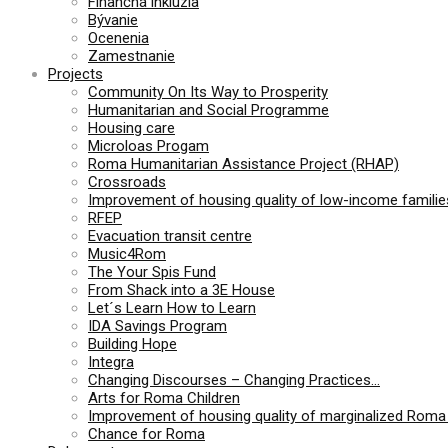
Finančná inklúzia
Bývanie
Ocenenia
Zamestnanie
Projects
Community On Its Way to Prosperity
Humanitarian and Social Programme
Housing care
Microloas Progam
Roma Humanitarian Assistance Project (RHAP)
Crossroads
Improvement of housing quality of low-income families
RFEP
Evacuation transit centre
Music4Rom
The Your Spis Fund
From Shack into a 3E House
Let´s Learn How to Learn
IDA Savings Program
Building Hope
Integra
Changing Discourses – Changing Practices…
Arts for Roma Children
Improvement of housing quality of marginalized Roma 
Chance for Roma