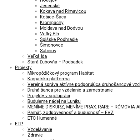
Jesenské
Kokava nad Rimavicou
Košice-Šaca
Krompachy
Moldava nad Bodvou
Veľký Blh
Spišské Podhradie
Šimonovce
Sabinov
Veľká Ida
Stará Ľubovňa – Podsadek
Projekty
Mikropôžičkový program Habitat
Karpatska platforma
Verejná správa aktívne podporujúca druhošancové vzd
Druhá šanca pre vzdelanie a zamestnanie
Projekty v spolupráci
Budujeme nádej na Luníku
MENÍME DISKURZ, MENÍME PRAX: RARE – RÓMOVIA 
Pamäť, zodpovednosť a budúcnosť – EVZ
ETC Humenné
ETP
Vzdelávanie
Zdravie