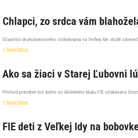
Chlapci, zo srdca vám blahožel
Účastníci druhošancového vzdelávania vo Veľkej Ide zložili závere
+ Read More
Ako sa žiaci v Starej Ľubovni l
Príchod prázdnin bol deťmi zo školského klubu FIE očakávaný činor
+ Read More
FIE deti z Veľkej Idy na bobovk