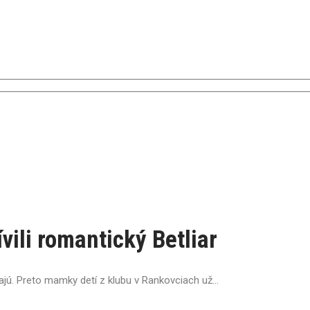
ili romantický Betliar
jú. Preto mamky detí z klubu v Rankovciach už...