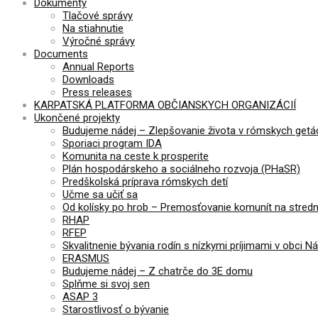
Dokumenty
Tlačové správy
Na stiahnutie
Výročné správy
Documents
Annual Reports
Downloads
Press releases
KARPATSKÁ PLATFORMA OBČIANSKYCH ORGANIZÁCIÍ
Ukončené projekty
Budujeme nádej – Zlepšovanie života v rómskych getá
Sporiaci program IDA
Komunita na ceste k prosperite
Plán hospodárskeho a sociálneho rozvoja (PHaSR)
Predškolská príprava rómskych detí
Učme sa učiť sa
Od kolísky po hrob – Premosťovanie komunít na stre
RHAP
RFEP
Skvalitnenie bývania rodín s nízkymi príjimami v obci N
ERASMUS
Budujeme nádej – Z chatrče do 3E domu
Splňme si svoj sen
ASAP 3
Starostlivosť o bývanie