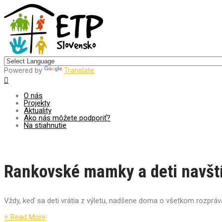
Centrum pre udržateľný rozvoj
Powered by
Translate
O nás
Projekty
Aktuality
Ako nás môžete podporiť?
Na stiahnutie
Rankovské mamky a deti navštív
Vždy, keď sa deti vrátia z výletu, nadšene doma o všetkom rozpráva
+ Read More