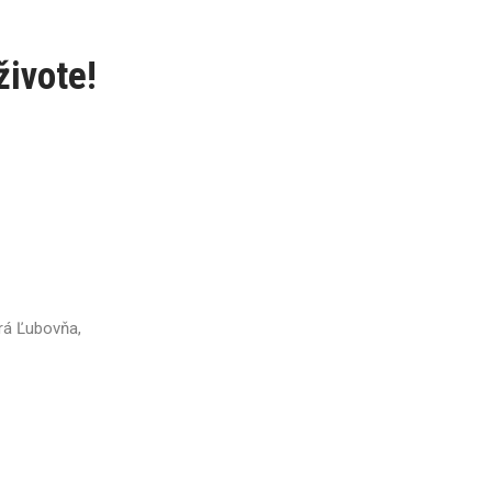
živote!
rá Ľubovňa,