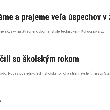
áme a prajeme veľa úspechov v 
čné skúšky na Strednej odbornej škole technickej – Kukučínova 23
účili so školským rokom
odo. Počas posledných dní školského roka stihli navštíviť mesto Sta
e