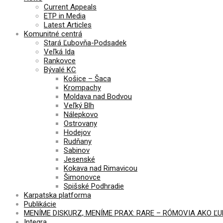
Current Appeals
ETP in Media
Latest Articles
Komunitné centrá
Stará Ľubovňa-Podsadek
Veľká Ida
Rankovce
Bývalé KC
Košice – Šaca
Krompachy
Moldava nad Bodvou
Veľký Blh
Nálepkovo
Ostrovany
Hodejov
Rudňany
Sabinov
Jesenské
Kokava nad Rimavicou
Šimonovce
Spišské Podhradie
Karpatska platforma
Publikácie
MENÍME DISKURZ, MENÍME PRAX: RARE – RÓMOVIA AKO Ľ
Integra