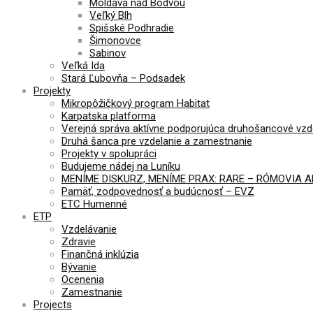
Moldava nad Bodvou
Veľký Blh
Spišské Podhradie
Šimonovce
Sabinov
Veľká Ida
Stará Ľubovňa – Podsadek
Projekty
Mikropôžičkový program Habitat
Karpatska platforma
Verejná správa aktívne podporujúca druhošancové vzd
Druhá šanca pre vzdelanie a zamestnanie
Projekty v spolupráci
Budujeme nádej na Luníku
MENÍME DISKURZ, MENÍME PRAX: RARE – RÓMOVIA 
Pamäť, zodpovednosť a budúcnosť – EVZ
ETC Humenné
ETP
Vzdelávanie
Zdravie
Finančná inklúzia
Bývanie
Ocenenia
Zamestnanie
Projects