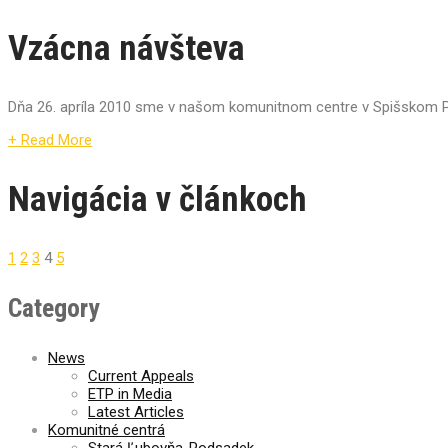
Vzácna návšteva
Dňa 26. apríla 2010 sme v našom komunitnom centre v Spišskom Pod
+ Read More
Navigácia v článkoch
1
2
3
4
5
Category
News
Current Appeals
ETP in Media
Latest Articles
Komunitné centrá
Stará Ľubovňa-Podsadek