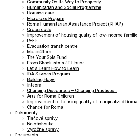
Community On Its Way to Prosperity
Humanitarian and Social Programme
Housing care
Microloas Progam
Roma Humanitarian Assistance Project (RHAP)
Crossroads
Improvement of housing quality of low-income families
RFEP
Evacuation transit centre
Music4Rom
The Your Spis Fund
From Shack into a 3E House
Let´s Learn How to Learn
IDA Savings Program
Building Hope
Integra
Changing Discourses – Changing Practices…
Arts for Roma Children
Improvement of housing quality of marginalized Roma 
Chance for Roma
Dokumenty
Tlačové správy
Na stiahnutie
Výročné správy
Documents