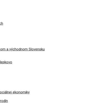
ch
dnom a východnom Slovensku
álepkovo
sociálnej ekonomiky
rodín