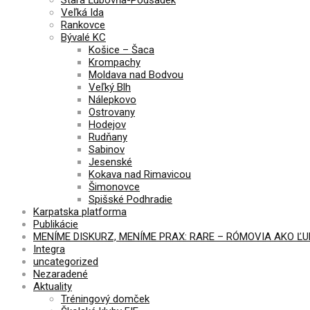
Veľká Ida
Rankovce
Bývalé KC
Košice – Šaca
Krompachy
Moldava nad Bodvou
Veľký Blh
Nálepkovo
Ostrovany
Hodejov
Rudňany
Sabinov
Jesenské
Kokava nad Rimavicou
Šimonovce
Spišské Podhradie
Karpatska platforma
Publikácie
MENÍME DISKURZ, MENÍME PRAX: RARE – RÓMOVIA AKO Ľ
Integra
uncategorized
Nezaradené
Aktuality
Tréningový domček