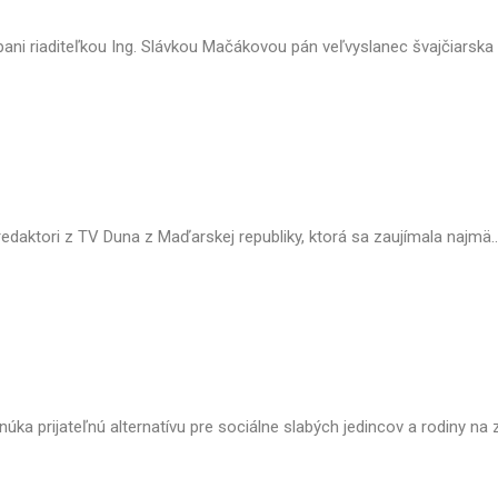
ani riaditeľkou Ing. Slávkou Mačákovou pán veľvyslanec švajčiarska 
edaktori z TV Duna z Maďarskej republiky, ktorá sa zaujímala najmä..
prijateľnú alternatívu pre sociálne slabých jedincov a rodiny na zl