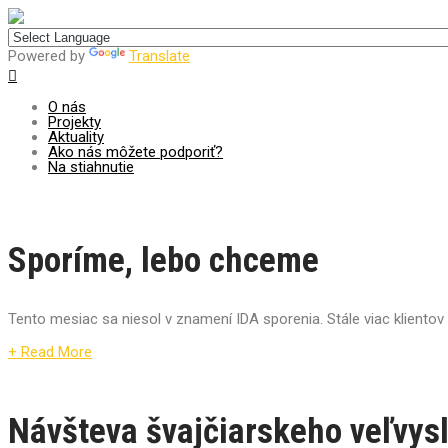
Centrum pre udržateľný rozvoj
Powered by
Translate
O nás
Projekty
Aktuality
Ako nás môžete podporiť?
Na stiahnutie
Sporíme, lebo chceme
Tento mesiac sa niesol v znamení IDA sporenia. Stále viac klientov 
+ Read More
Návšteva švajčiarskeho veľvys