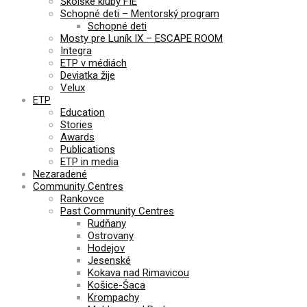
Školské kluby FIE
Schopné deti – Mentorský program
Schopné deti
Mosty pre Luník IX – ESCAPE ROOM
Integra
ETP v médiách
Deviatka žije
Velux
ETP
Education
Stories
Awards
Publications
ETP in media
Nezaradené
Community Centres
Rankovce
Past Community Centres
Rudňany
Ostrovany
Hodejov
Jesenské
Kokava nad Rimavicou
Košice-Šaca
Krompachy