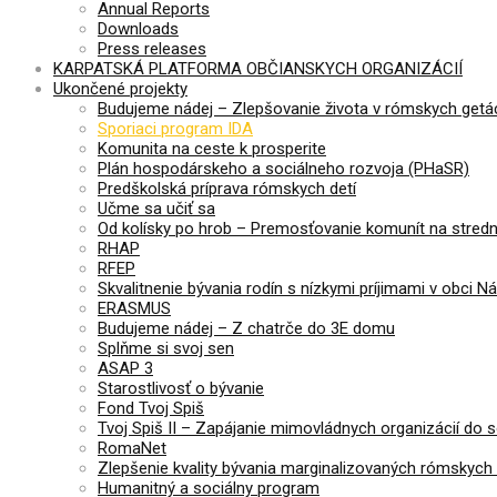
Annual Reports
Downloads
Press releases
KARPATSKÁ PLATFORMA OBČIANSKYCH ORGANIZÁCIÍ
Ukončené projekty
Budujeme nádej – Zlepšovanie života v rómskych getá
Sporiaci program IDA
Komunita na ceste k prosperite
Plán hospodárskeho a sociálneho rozvoja (PHaSR)
Predškolská príprava rómskych detí
Učme sa učiť sa
Od kolísky po hrob – Premosťovanie komunít na stre
RHAP
RFEP
Skvalitnenie bývania rodín s nízkymi príjimami v obci N
ERASMUS
Budujeme nádej – Z chatrče do 3E domu
Splňme si svoj sen
ASAP 3
Starostlivosť o bývanie
Fond Tvoj Spiš
Tvoj Spiš II – Zapájanie mimovládnych organizácií do 
RomaNet
Zlepšenie kvality bývania marginalizovaných rómskych 
Humanitný a sociálny program