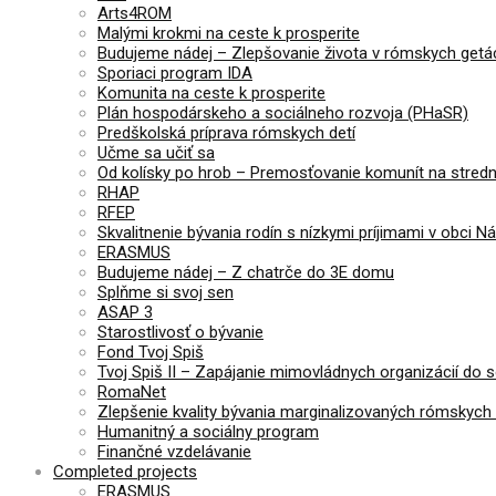
Arts4ROM
Malými krokmi na ceste k prosperite
Budujeme nádej – Zlepšovanie života v rómskych getá
Sporiaci program IDA
Komunita na ceste k prosperite
Plán hospodárskeho a sociálneho rozvoja (PHaSR)
Predškolská príprava rómskych detí
Učme sa učiť sa
Od kolísky po hrob – Premosťovanie komunít na stre
RHAP
RFEP
Skvalitnenie bývania rodín s nízkymi príjimami v obci N
ERASMUS
Budujeme nádej – Z chatrče do 3E domu
Splňme si svoj sen
ASAP 3
Starostlivosť o bývanie
Fond Tvoj Spiš
Tvoj Spiš II – Zapájanie mimovládnych organizácií do 
RomaNet
Zlepšenie kvality bývania marginalizovaných rómskych 
Humanitný a sociálny program
Finančné vzdelávanie
Completed projects
ERASMUS