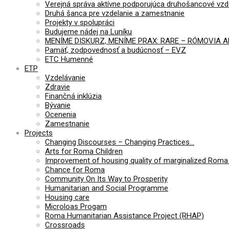
Verejná správa aktívne podporujúca druhošancové vzd
Druhá šanca pre vzdelanie a zamestnanie
Projekty v spolupráci
Budujeme nádej na Luníku
MENÍME DISKURZ, MENÍME PRAX: RARE – RÓMOVIA 
Pamäť, zodpovednosť a budúcnosť – EVZ
ETC Humenné
ETP
Vzdelávanie
Zdravie
Finančná inklúzia
Bývanie
Ocenenia
Zamestnanie
Projects
Changing Discourses – Changing Practices…
Arts for Roma Children
Improvement of housing quality of marginalized Roma 
Chance for Roma
Community On Its Way to Prosperity
Humanitarian and Social Programme
Housing care
Microloas Progam
Roma Humanitarian Assistance Project (RHAP)
Crossroads