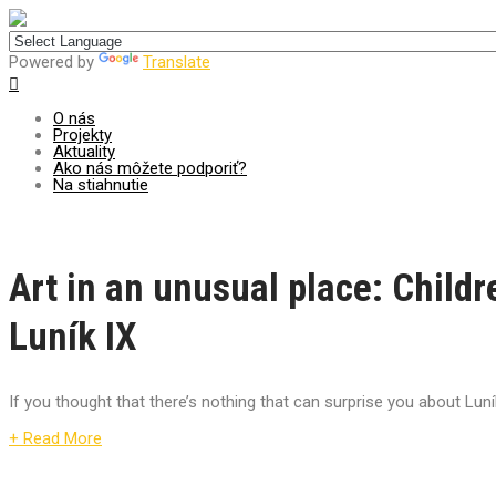
Centrum pre udržateľný rozvoj
Powered by
Translate
O nás
Projekty
Aktuality
Ako nás môžete podporiť?
Na stiahnutie
Art in an unusual place: Child
Luník IX
If you thought that there’s nothing that can surprise you about Lun
+ Read More