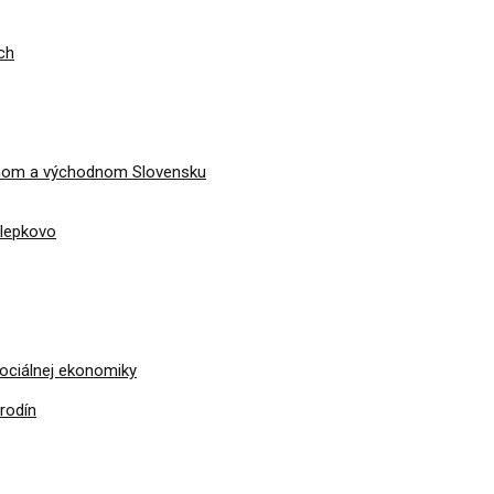
ch
dnom a východnom Slovensku
álepkovo
sociálnej ekonomiky
rodín