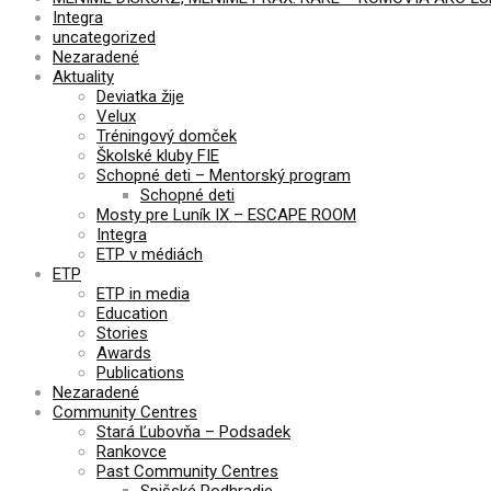
Integra
uncategorized
Nezaradené
Aktuality
Deviatka žije
Velux
Tréningový domček
Školské kluby FIE
Schopné deti – Mentorský program
Schopné deti
Mosty pre Luník IX – ESCAPE ROOM
Integra
ETP v médiách
ETP
ETP in media
Education
Stories
Awards
Publications
Nezaradené
Community Centres
Stará Ľubovňa – Podsadek
Rankovce
Past Community Centres
Spišské Podhradie