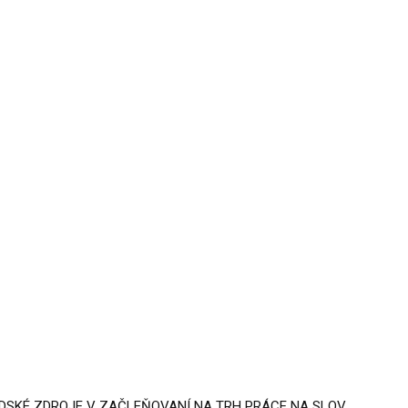
UDSKÉ ZDROJE V ZAČLEŇOVANÍ NA TRH PRÁCE NA SLOV