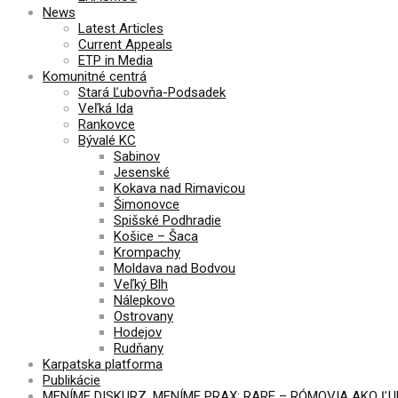
News
Latest Articles
Current Appeals
ETP in Media
Komunitné centrá
Stará Ľubovňa-Podsadek
Veľká Ida
Rankovce
Bývalé KC
Sabinov
Jesenské
Kokava nad Rimavicou
Šimonovce
Spišské Podhradie
Košice – Šaca
Krompachy
Moldava nad Bodvou
Veľký Blh
Nálepkovo
Ostrovany
Hodejov
Rudňany
Karpatska platforma
Publikácie
MENÍME DISKURZ, MENÍME PRAX: RARE – RÓMOVIA AKO Ľ