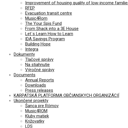
Improvement of housing quality of low-income families
RFEP
Evacuation transit centre
Music4Rom
The Your Spis Fund
From Shack into a 3E House
Let´s Learn How to Learn
IDA Savings Program
Building Hope
Integra
Dokumenty
Tlačové správy
Na stiahnutie
Výročné správy
Documents
Annual Reports
Downloads
Press releases
KARPATSKÁ PLATFORMA OBČIANSKYCH ORGANIZÁCIÍ
Ukončené projekty
Šanca pre Rómov
Music4ROM
Kluby matiek
Križovatky
LDS