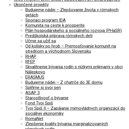
Ukončené projekty
Budujeme nádej – Zlepšovanie života v rómskych
getách
Sporiaci program IDA
Komunita na ceste k prosperite
Plán hospodárskeho a sociálneho rozvoja (PHaSR)
Predškolská príprava rómskych detí
Učme sa učiť sa
Od kolísky po hrob – Premosťovanie komunít na
strednom a východnom Slovensku
RHAP
RFEP
Skvalitnenie bývania rodín s nízkymi príjimami v obci
Nálepkovo
ERASMUS
Budujeme nádej – Z chatrče do 3E domu
Splňme si svoj sen
ASAP 3
Starostlivosť o bývanie
Fond Tvoj Spiš
Tvoj Spiš II – Zapájanie mimovládnych organizácií do
sociálnej ekonomiky
RomaNet
Zlepšenie kvality bývania marginalizovaných
rómskych rodín