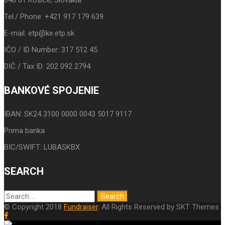
Tel./ Phone: +421 917 179 639
E-mail: etp@ke.etp.sk
IČO / ID Number: 317 512 45
DIČ / Tax ID: 202 092 2794
BANKOVÉ SPOJENIE
IBAN: SK24 3100 0000 0043 5017 9117
Prima banka
BIC/SWIFT: LUBASKBX
SEARCH
© Copyright 2018
Fundraiser
. All Rights Reserved by SKT Themes