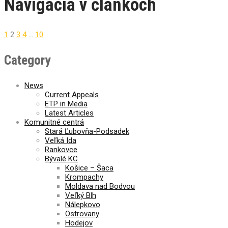
Navigácia v článkoch
1
2
3
4
…
10
Category
News
Current Appeals
ETP in Media
Latest Articles
Komunitné centrá
Stará Ľubovňa-Podsadek
Veľká Ida
Rankovce
Bývalé KC
Košice – Šaca
Krompachy
Moldava nad Bodvou
Veľký Blh
Nálepkovo
Ostrovany
Hodejov