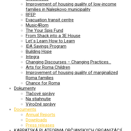
Improvement of housing quality of low-income
families in Nalepkovo municipality
RFEP
Evacuation transit centre
Music4Rom
The Your Spis Fund
From Shack into a 3E House
Let´s Learn How to Learn
IDA Savings Program
Building Hope
Integra
Changing Discourses – Changing Practices…
Arts for Roma Children
Improvement of housing quality of marginalized
Roma families
Chance for Roma
Dokumenty
Tlačové správy
Na stiahnutie
Výročné správy
Documents
Annual Reports
Downloads
Press releases
KARPATSKÁ PLATFORMA OBČIANSKYCH ORGANIZÁCIÍ