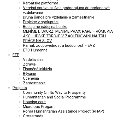
Karpatska platforma
Verejná správa aktívne podporujúca druhošancové
vzdelávanie
Druhá šanca pre vzdelanie a zamestnanie
Projekty v spolupráci
Budujeme nádej na Luníku
MENÍME DISKURZ, MENÍME PRAX: RARE – RÓMOVIA
AKO ĽUDSKÉ ZDROJE V ZAČLEŇOVANÍ NA TRH
PRÁCE NA SLOV
Pamäť, zodpovednosť a budúcnosť – EVZ
ETC Humenné
ETP
Vzdelávanie
Zdravie
Finančná inklúzia
Bývanie
Ocenenia
Zamestnanie
Projects
Community On Its Way to Prosperity
Humanitarian and Social Programme
Housing care
Microloas Progam
Roma Humanitarian Assistance Project (RHAP)
Crossroads