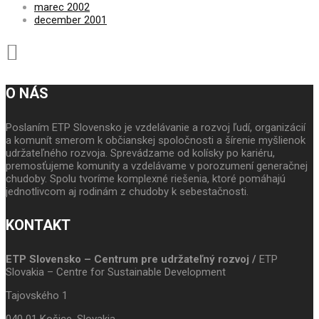
marec 2002
december 2001
O NÁS
Poslaním ETP Slovensko je vzdelávanie a rozvoj ľudí, organizácií
a komunít smerom k občianskej spoločnosti a šírenie myšlienok
udržateľného rozvoja. Sprevádzame od kolísky po kariéru,
premosťujeme komunity a vzdelávame v porozumení generačnej
chudoby. Spolu tvoríme komplexné riešenia, ktoré pomáhajú
jednotlivcom aj rodinám z chudoby k sebestačnosti.
KONTAKT
ETP Slovensko – Centrum pre udržateľný rozvoj /
ETP
Slovakia – Centre for Sustainable Development
Tajovského 1
040 01 Košice, Slovakia