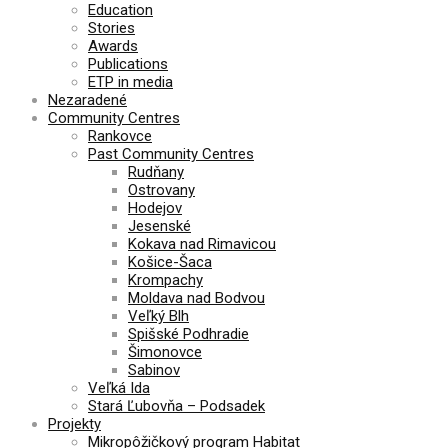
Education
Stories
Awards
Publications
ETP in media
Nezaradené
Community Centres
Rankovce
Past Community Centres
Rudňany
Ostrovany
Hodejov
Jesenské
Kokava nad Rimavicou
Košice-Šaca
Krompachy
Moldava nad Bodvou
Veľký Blh
Spišské Podhradie
Šimonovce
Sabinov
Veľká Ida
Stará Ľubovňa – Podsadek
Projekty
Mikropôžičkový program Habitat