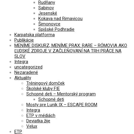
Rudňany
Sabinov
Jesenské
Kokava nad Rimavicou
Šimonovce
Spišské Podhradie
Karpatska platforma
Publikácie
MENÍME DISKURZ, MENÍME PRAX: RARE – RÓMOVIA AKO
ĽUDSKÉ ZDROJE V ZAČLEŇOVANÍ NA TRH PRÁCE NA
SLOV
Integra
uncategorized
Nezaradené
Aktuality
Tréningový domček
Školské kluby FIE
Schopné deti – Mentorský program
Schopné deti
Mosty pre Luník IX – ESCAPE ROOM
Integra
ETP v médiách
Deviatka žije
Velux
ETP