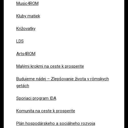
Music4ROM
Kluby matiek
Križovatky
LDS
Arts4ROM
Malými krokmi na ceste k prosperite
Budujeme nádej – Zlepšovanie života v rómskych
getách
Sporiaci program IDA
Komunita na ceste k prosperite
Plán hospodárskeho a sociálneho rozvoja