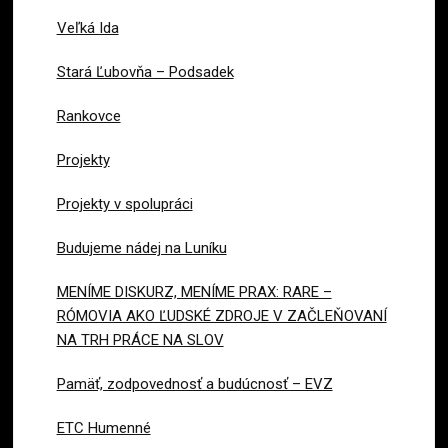
Veľká Ida
Stará Ľubovňa – Podsadek
Rankovce
Projekty
Projekty v spolupráci
Budujeme nádej na Luníku
MENÍME DISKURZ, MENÍME PRAX: RARE –
RÓMOVIA AKO ĽUDSKÉ ZDROJE V ZAČLEŇOVANÍ
NA TRH PRÁCE NA SLOV
Pamäť, zodpovednosť a budúcnosť – EVZ
ETC Humenné