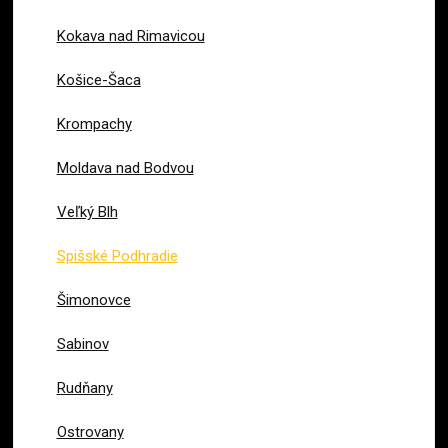
Kokava nad Rimavicou
Košice-Šaca
Krompachy
Moldava nad Bodvou
Veľký Blh
Spišské Podhradie
Šimonovce
Sabinov
Rudňany
Ostrovany