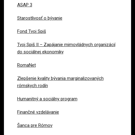
ASAP 3
Starostlivosť o bývanie
Fond Tvoj Spiš
Tvoj Spiš II – Zapájanie mimovládnych organizácií
do sociálnej ekonomiky
RomaNet
Zlepšenie kvality bývania marginalizovaných
rómskych rodín
Humanitný a sociálny program
Finančné vzdelávanie
Šanca pre Rómov