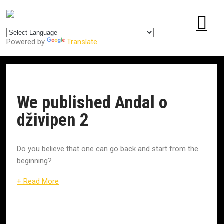
Centrum pre udržateľný rozvoj
Powered by
Translate
We published Andal o
dživipen 2
Do you believe that one can go back and start from the
beginning?
+ Read More