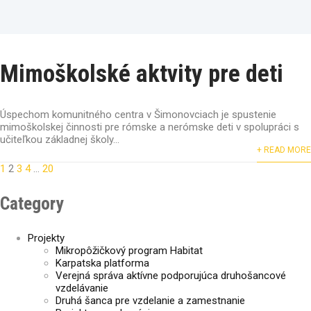
Mimoškolské aktvity pre deti
Úspechom komunitného centra v Šimonovciach je spustenie
mimoškolskej činnosti pre rómske a nerómske deti v spolupráci s
učiteľkou základnej školy...
+ READ MORE
1
2
3
4
…
20
Navigácia
Category
v
Projekty
článkoch
Mikropôžičkový program Habitat
Karpatska platforma
Verejná správa aktívne podporujúca druhošancové
vzdelávanie
Druhá šanca pre vzdelanie a zamestnanie