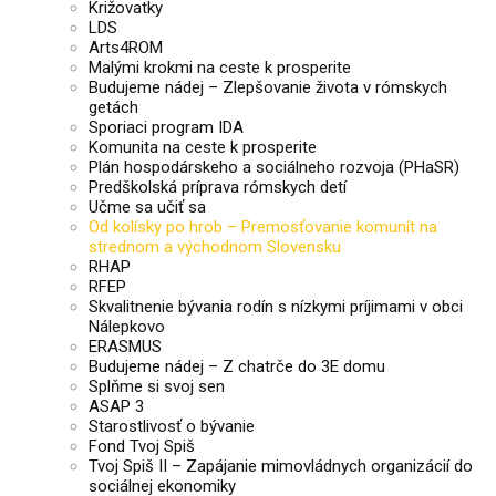
Križovatky
LDS
Arts4ROM
Malými krokmi na ceste k prosperite
Budujeme nádej – Zlepšovanie života v rómskych
getách
Sporiaci program IDA
Komunita na ceste k prosperite
Plán hospodárskeho a sociálneho rozvoja (PHaSR)
Predškolská príprava rómskych detí
Učme sa učiť sa
Od kolísky po hrob – Premosťovanie komunít na
strednom a východnom Slovensku
RHAP
RFEP
Skvalitnenie bývania rodín s nízkymi príjimami v obci
Nálepkovo
ERASMUS
Budujeme nádej – Z chatrče do 3E domu
Splňme si svoj sen
ASAP 3
Starostlivosť o bývanie
Fond Tvoj Spiš
Tvoj Spiš II – Zapájanie mimovládnych organizácií do
sociálnej ekonomiky