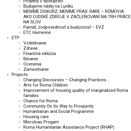
Projekty v spolupráci
Budujeme nádej na Luníku
MENÍME DISKURZ, MENÍME PRAX: RARE – RÓMOVIA
AKO ĽUDSKÉ ZDROJE V ZAČLEŇOVANÍ NA TRH PRÁCE
NA SLOV
Pamäť, zodpovednosť a budúcnosť – EVZ
ETC Humenné
ETP
Vzdelávanie
Zdravie
Finančná inklúzia
Bývanie
Ocenenia
Zamestnanie
Projects
Changing Discourses – Changing Practices…
Arts for Roma Children
Improvement of housing quality of marginalized Roma
families
Chance for Roma
Community On Its Way to Prosperity
Humanitarian and Social Programme
Housing care
Microloas Progam
Roma Humanitarian Assistance Project (RHAP)