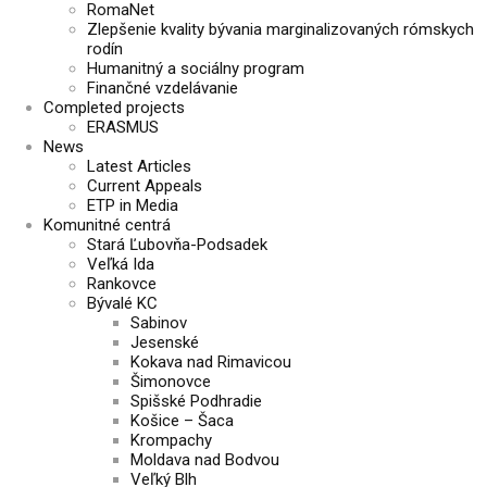
RomaNet
Zlepšenie kvality bývania marginalizovaných rómskych
rodín
Humanitný a sociálny program
Finančné vzdelávanie
Completed projects
ERASMUS
News
Latest Articles
Current Appeals
ETP in Media
Komunitné centrá
Stará Ľubovňa-Podsadek
Veľká Ida
Rankovce
Bývalé KC
Sabinov
Jesenské
Kokava nad Rimavicou
Šimonovce
Spišské Podhradie
Košice – Šaca
Krompachy
Moldava nad Bodvou
Veľký Blh