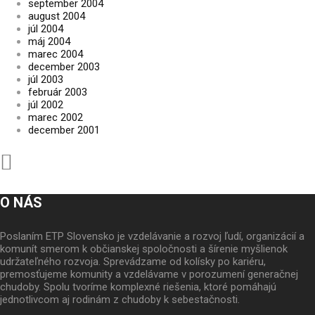
september 2004
august 2004
júl 2004
máj 2004
marec 2004
december 2003
júl 2003
február 2003
júl 2002
marec 2002
december 2001
O NÁS
Poslaním ETP Slovensko je vzdelávanie a rozvoj ľudí, organizácií a
komunít smerom k občianskej spoločnosti a šírenie myšlienok
udržateľného rozvoja. Sprevádzame od kolísky po kariéru,
premosťujeme komunity a vzdelávame v porozumení generačnej
chudoby. Spolu tvoríme komplexné riešenia, ktoré pomáhajú
jednotlivcom aj rodinám z chudoby k sebestačnosti.