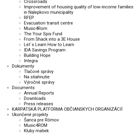
Crossroads
Improvement of housing quality of low-income families
in Nalepkovo municipality
RFEP
Evacuation transit centre
Music4Rom
The Your Spis Fund
From Shack into a 3E House
Let´s Learn How to Learn
IDA Savings Program
Building Hope
Integra
Dokumenty
Tlačové správy
Na stiahnutie
Výročné správy
Documents
Annual Reports
Downloads
Press releases
KARPATSKÁ PLATFORMA OBČIANSKYCH ORGANIZÁCIÍ
Ukončené projekty
Šanca pre Rómov
Music4ROM
Kluby matiek