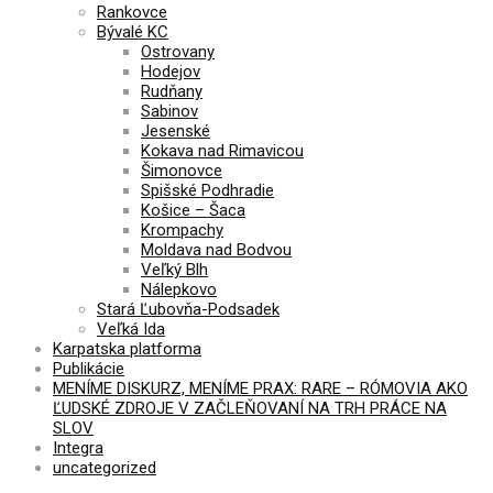
Rankovce
Bývalé KC
Ostrovany
Hodejov
Rudňany
Sabinov
Jesenské
Kokava nad Rimavicou
Šimonovce
Spišské Podhradie
Košice – Šaca
Krompachy
Moldava nad Bodvou
Veľký Blh
Nálepkovo
Stará Ľubovňa-Podsadek
Veľká Ida
Karpatska platforma
Publikácie
MENÍME DISKURZ, MENÍME PRAX: RARE – RÓMOVIA AKO
ĽUDSKÉ ZDROJE V ZAČLEŇOVANÍ NA TRH PRÁCE NA
SLOV
Integra
uncategorized