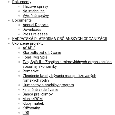
Dokumenty
Tlačové správy
Na stiahnutie
Výročné správy
Documents
Annual Reports
Downloads
Press releases
KARPATSKÁ PLATFORMA OBČIANSKYCH ORGANIZÁCIÍ
Ukončené projekty
ASAP 3
Starostlivosť o bývanie
Fond Tvoj Spiš
Tvoj Spiš II – Zapájanie mimovládnych organizácií do
sociálnej ekonomiky
RomaNet
Zlepšenie kvality bývania marginalizovaných
rómskych rodín
Humanitný a sociálny program
Finančné vzdelávanie
Šanca pre Rómov
Music4ROM
Kluby matiek
Križovatky
LDS