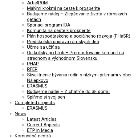
Arts4ROM
Malými krokmi na ceste k prosperite
Budujeme nádej – Zlepšovanie života v rómskych
getách
Sporiaci program IDA
Komunita na ceste k prosperite
Plán hospodárskeho a sociálneho rozvoja (PHaSR)
Predškolská príprava rómskych detí
Učme sa učiť sa
Od kolísky po hrob – Premosťovanie komunít na
strednom a východnom Slovensku
RHAP
RFEP
Skvalitnenie bývania rodín s nízkymi príjimami v obci
Nálepkovo
ERASMUS
Budujeme nádej – Z chatrče do 3E domu
Splňme si svoj sen
Completed projects
ERASMUS
News
Latest Articles
Current Appeals
ETP in Media
Komunitné centrá