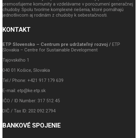
premosťujeme komunity a vzdelávame v porozumení generačnej
chudoby. Spolu tvoríme komplexné riešenia, ktoré pomáhajú
jednotlivcom aj rodinám z chudoby k sebestačnosti.
KONTAKT
ETP Slovensko – Centrum pre udržateľný rozvoj /
ETP
Slovakia – Centre for Sustainable Development
Tajovského 1
040 01 Košice, Slovakia
Tel./ Phone: +421 917 179 639
E-mail: etp@ke.etp.sk
IČO / ID Number: 317 512 45
DIČ / Tax ID: 202 092 2794
BANKOVÉ SPOJENIE