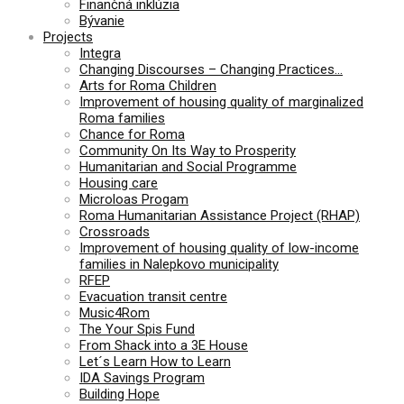
Finančná inklúzia
Bývanie
Projects
Integra
Changing Discourses – Changing Practices…
Arts for Roma Children
Improvement of housing quality of marginalized
Roma families
Chance for Roma
Community On Its Way to Prosperity
Humanitarian and Social Programme
Housing care
Microloas Progam
Roma Humanitarian Assistance Project (RHAP)
Crossroads
Improvement of housing quality of low-income
families in Nalepkovo municipality
RFEP
Evacuation transit centre
Music4Rom
The Your Spis Fund
From Shack into a 3E House
Let´s Learn How to Learn
IDA Savings Program
Building Hope