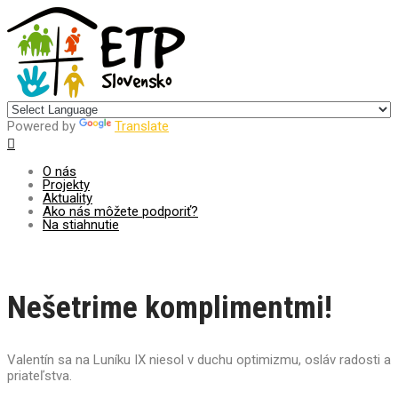
Centrum pre udržateľný rozvoj
Powered by
Translate
O nás
Projekty
Aktuality
Ako nás môžete podporiť?
Na stiahnutie
Nešetrime komplimentmi!
Valentín sa na Luníku IX niesol v duchu optimizmu, osláv radosti a
priateľstva.