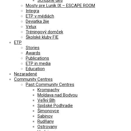
Schopné deti
Mosty pre Luník IX – ESCAPE ROOM
Integra
ETP v médiách
Deviatka žije
Velux
Tréningový domček
Školské kluby FIE
ETP
Stories
Awards
Publications
ETP in media
Education
Nezaradené
Community Centres
Past Community Centres
Krompachy
Moldava nad Bodvou
Veľký Blh
Spišské Podhradie
Šimonovce
Sabinov
Rudňany
Ostrovany