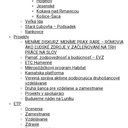
Hodejov
Jesenské
Kokava nad Rimavicou
Košice-Šaca
Veľká Ida
Stará Ľubovňa – Podsadek
Rankovce
Projekty
MENÍME DISKURZ, MENÍME PRAX: RARE – RÓMOVIA
AKO ĽUDSKÉ ZDROJE V ZAČLEŇOVANÍ NA TRH
PRÁCE NA SLOV
Pamäť, zodpovednosť a budúcnosť – EVZ
ETC Humenné
Mikropôžičkový program Habitat
Karpatska platforma
Verejná správa aktívne podporujúca druhošancové
vzdelávanie
Druhá šanca pre vzdelanie a zamestnanie
Projekty v spolupráci
Budujeme nádej na Luníku
ETP
Ocenenia
Zamestnanie
Vzdelávanie
Zdravie