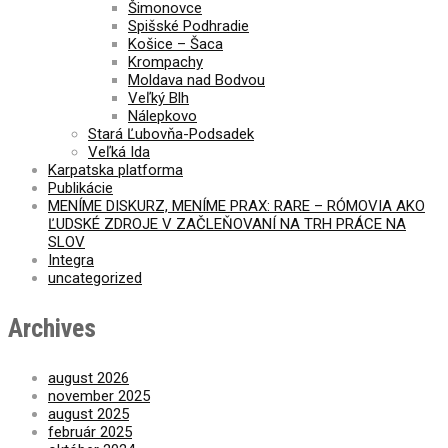
Šimonovce
Spišské Podhradie
Košice – Šaca
Krompachy
Moldava nad Bodvou
Veľký Blh
Nálepkovo
Stará Ľubovňa-Podsadek
Veľká Ida
Karpatska platforma
Publikácie
MENÍME DISKURZ, MENÍME PRAX: RARE – RÓMOVIA AKO
ĽUDSKÉ ZDROJE V ZAČLEŇOVANÍ NA TRH PRÁCE NA
SLOV
Integra
uncategorized
Archives
august 2026
november 2025
august 2025
február 2025