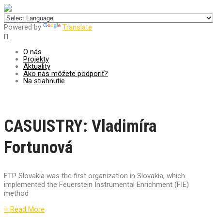
Centrum pre udržateľný rozvoj
Powered by
Translate
O nás
Projekty
Aktuality
Ako nás môžete podporiť?
Na stiahnutie
CASUISTRY: Vladimíra
Fortunová
ETP Slovakia was the first organization in Slovakia, which
implemented the Feuerstein Instrumental Enrichment (FIE)
method
+ Read More