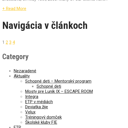
+ Read More
Navigácia v článkoch
1
2
3
4
Category
Nezaradené
Aktuality
Schopné deti – Mentorský program
Schopné deti
Mosty pre Luník IX – ESCAPE ROOM
Integra
ETP v médiách
Deviatka žije
Velux
Tréningový domček
Školské kluby FIE
ETP