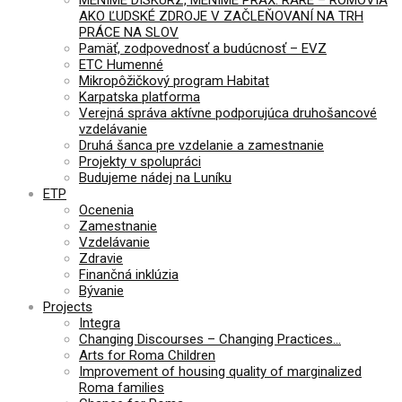
AKO ĽUDSKÉ ZDROJE V ZAČLEŇOVANÍ NA TRH
PRÁCE NA SLOV
Pamäť, zodpovednosť a budúcnosť – EVZ
ETC Humenné
Mikropôžičkový program Habitat
Karpatska platforma
Verejná správa aktívne podporujúca druhošancové
vzdelávanie
Druhá šanca pre vzdelanie a zamestnanie
Projekty v spolupráci
Budujeme nádej na Luníku
ETP
Ocenenia
Zamestnanie
Vzdelávanie
Zdravie
Finančná inklúzia
Bývanie
Projects
Integra
Changing Discourses – Changing Practices…
Arts for Roma Children
Improvement of housing quality of marginalized
Roma families