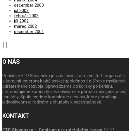
december 2003
júl 2003
február 2003
júl 2002
marec 2002
december 2001
O NÁS
Poslaním ETP Slovensko je vzdelávanie a rozvoj ľudí, organizácií
a komunít smerom k občianskej spoločnosti a šírenie myšlienok
udržateľného rozvoja. Sprevádzame od kolísky po kariéru,
premosťujeme komunity a vzdelávame v porozumení generačnej
chudoby. Spolu tvoríme komplexné riešenia, ktoré pomáhajú
jednotlivcom aj rodinám z chudoby k sebestačnosti.
KONTAKT
ETP Slovensko – Centrum pre udržateľný rozvoj /
ETP