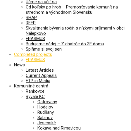
Učme sa učiť sa
Od kolísky po hrob – Premosťovanie komunít na
strednom a východnom Slovensku
RHAP
RFEP
Skvalitnenie bývania rodín s nízkymi príjimami v obci
Nálepkovo
ERASMUS
Budujeme nádej – Z chatrče do 3E domu
Splňme si svoj sen
Completed projects
ERASMUS
News
Latest Articles
Current Appeals
ETP in Media
Komunitné centrá
Rankovce
Bývalé KC
Ostrovany
Hodejov
Rudňany
Sabinov
Jesenské
Kokava nad Rimavicou