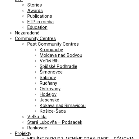
Stories
Awards
Publications
ETP in media
Education
Nezaradené
Community Centres
Past Community Centres
Krompachy
Moldava nad Bodvou
Veľký Blh
Spišské Podhradie
Šimonovce
Sabinov
Rudňany
Ostrovany
Hodejov
Jesenské
Kokava nad Rimavicou
Košice-Šaca
Veľká Ida
Stará Ľubovňa – Podsadek
Rankovce
Projekty
MENÍME DISKURZ, MENÍME PRAX: RARE – RÓMOVIA