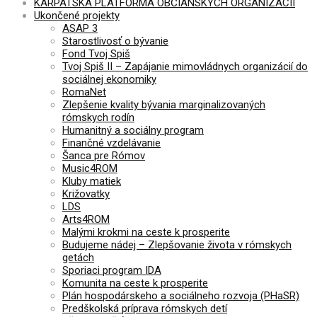
KARPATSKÁ PLATFORMA OBČIANSKYCH ORGANIZÁCIÍ
Ukončené projekty
ASAP 3
Starostlivosť o bývanie
Fond Tvoj Spiš
Tvoj Spiš II – Zapájanie mimovládnych organizácií do
sociálnej ekonomiky
RomaNet
Zlepšenie kvality bývania marginalizovaných
rómskych rodín
Humanitný a sociálny program
Finančné vzdelávanie
Šanca pre Rómov
Music4ROM
Kluby matiek
Križovatky
LDS
Arts4ROM
Malými krokmi na ceste k prosperite
Budujeme nádej – Zlepšovanie života v rómskych
getách
Sporiaci program IDA
Komunita na ceste k prosperite
Plán hospodárskeho a sociálneho rozvoja (PHaSR)
Predškolská príprava rómskych detí