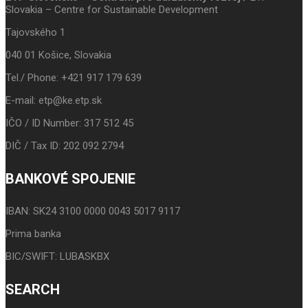
Slovakia – Centre for Sustainable Development
Tajovského 1
040 01 Košice, Slovakia
Tel./ Phone: +421 917 179 639
E-mail: etp@ke.etp.sk
IČO / ID Number: 317 512 45
DIČ / Tax ID: 202 092 2794
BANKOVÉ SPOJENIE
IBAN: SK24 3100 0000 0043 5017 9117
Prima banka
BIC/SWIFT: LUBASKBX
SEARCH