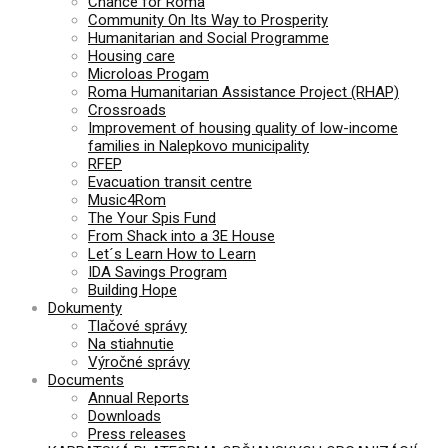
Chance for Roma
Community On Its Way to Prosperity
Humanitarian and Social Programme
Housing care
Microloas Progam
Roma Humanitarian Assistance Project (RHAP)
Crossroads
Improvement of housing quality of low-income
families in Nalepkovo municipality
RFEP
Evacuation transit centre
Music4Rom
The Your Spis Fund
From Shack into a 3E House
Let´s Learn How to Learn
IDA Savings Program
Building Hope
Dokumenty
Tlačové správy
Na stiahnutie
Výročné správy
Documents
Annual Reports
Downloads
Press releases