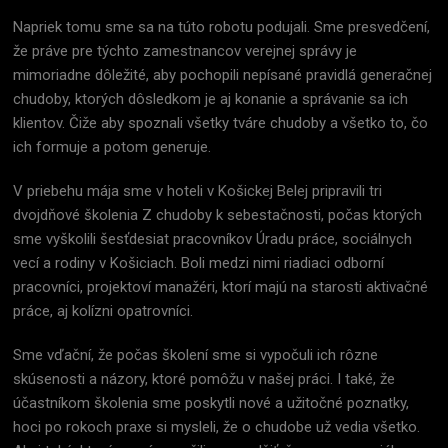
Napriek tomu sme sa na túto robotu podujali. Sme presvedčení,
že práve pre týchto zamestnancov verejnej správy je
mimoriadne dôležité, aby pochopili nepísané pravidlá generačnej
chudoby, ktorých dôsledkom je aj konanie a správanie sa ich
klientov. Čiže aby spoznali všetky tváre chudoby a všetko to, čo
ich formuje a potom generuje.
V priebehu mája sme v hoteli v Košickej Belej pripravili tri
dvojdňové školenia Z chudoby k sebestačnosti, počas ktorých
sme vyškolili šesťdesiat pracovníkov Úradu práce, sociálnych
vecí a rodiny v Košiciach. Boli medzi nimi riadiaci odborní
pracovníci, projektoví manažéri, ktorí majú na starosti aktivačné
práce, aj kolízni opatrovníci.
Sme vďační, že počas školení sme si vypočuli ich rôzne
skúsenosti a názory, ktoré pomôžu v našej práci. I také, že
účastníkom školenia sme poskytli nové a užitočné poznatky,
hoci po rokoch praxe si mysleli, že o chudobe už vedia všetko.