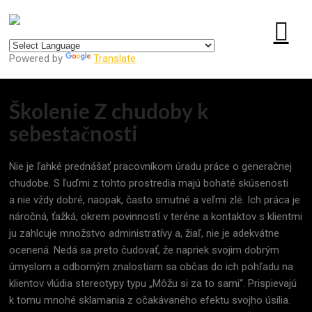
Centrum pre udržateľný rozvoj
Powered by
Translate
Školenie Z chudoby k
sebestačnosti
Nie je ľahké prednášať pracovníkom úradu práce o generačnej
chudobe. S ľuďmi z tohto prostredia majú bohaté skúsenosti
a nie vždy dobré, naopak, často smutné a veľmi zlé.
Ich práca je
náročná, ťažká, okrem povinností v teréne a kontaktov s klientmi
ju zahlcuje množstvo administratívy a, žiaľ, nie je adekvátne
ocenená. Nedá sa preto čudovať, že napriek svojim dobrým
úmyslom a odborným znalostiam sa občas do ich pohľadu na
klientov vlúdia stereotypy typu „Môžu si za to sami“. Prispievajú
k tomu mnohé sklamania z očakávaného efektu svojho úsilia.