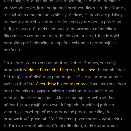
Ale i také, ktoré sa nás snažili presvedčiť, že pomoc sociálne
znevýhodneným, ktorí sa grupujú predovšetkým z radov Rómov,
je zbytočná a neprináša výsledky. Veríme, že pozitívne príklady
zo životov našich klientov a naše analýzy motívov a postojov
ľudí „pod čiarou“ predsa len zasiali do vnímania účastníkov
školení viac optimizmu a predovšetkým znalosti, bez ktorých
nemožno profesionálne a úspešne vykonávať pomáhajúcu
profesiu.
Na jednom zo školení bol hosťom Robert Žanony, vedecký
pracovník
Nadácie Friedricha Eberta v Bratislave
(Friedrich Ebert
Stiftung), ktorá dlhé roky podporuje ETP a s jej pomocou sme
vydali publikáciu
Z chudoby k sebestačnosti
. Naše školenie bolo
pre neho, ako sa vyjadril, silným zážitkom a označil ho za
mimoriadne obohacujúce. „Ak nezapadajú do seba všetky
súčasti, ktoré majú prispievať k úspechu sociálnej práce s
klientmi, je pochopiteľný stereotypný postoj sociálnych
pracovníkov,“ povedal. Verí, že prístup verejnosti k vylúčeným
ľuďom sa zmení, ale netrúfa si odhadnúť, kedy sa tak stane.