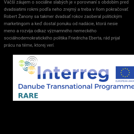
Väčší záujem o sociálne slabých je v porovnaní s obdobím pred
dvadsiatimi rokmi podľa neho zrejmý a treba v ňom pokračovať.
Robert Žanony sa takmer dvadsať rokov zaoberal politickým
marketingom a keď dostal ponuku od nadácie, ktorá nesie
meno a rozvíja odkaz významného nemeckého
sociálnodemokratického politika Friedricha Eberta, rád prijal
prácu na téme, ktorej verí.