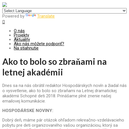
Centrum pre udržateľný rozvoj
Powered by
Translate
O nás
Projekty
Aktuality
Ako nás môžete podporiť?
Na stiahnutie
Ako to bolo so zbraňami na
letnej akadémii
Dnes sa na nás obrátil redaktor Hospodárskych novín a žiadal nás
o vysvetlenie, ako to bolo so zbraňami na Letnej dramatickej
akadémii Schopné deti 2018.
Prinášame plné znenie našej
emailovej komunikácie.
HOSPODÁRSKE NOVINY:
Dobrý deň, máme pár otázok ohľadom rekreačno-vzdelávacieho
pobytu pre deti organizovaného vašou organizáciou, ktorý sa