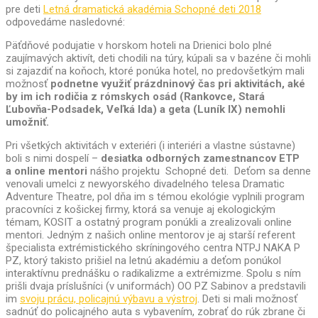
pre deti
Letná dramatická akadémia Schopné deti 2018
odpovedáme nasledovné:
Päťdňové podujatie v horskom hoteli na Drienici bolo plné
zaujímavých aktivít, deti chodili na túry, kúpali sa v bazéne či mohli
si zajazdiť na koňoch, ktoré ponúka hotel, no predovšetkým mali
možnosť
podnetne využiť prázdninový čas pri aktivitách, aké
by im ich rodičia z rómskych osád (Rankovce, Stará
Ľubovňa-Podsadek, Veľká Ida) a geta (Luník IX) nemohli
umožniť.
Pri všetkých aktivitách v exteriéri (i interiéri a vlastne sústavne)
boli s nimi dospelí –
desiatka odborných zamestnancov ETP
a online mentori
nášho projektu Schopné deti. Deťom sa denne
venovali umelci z newyorského divadelného telesa Dramatic
Adventure Theatre, pol dňa im s témou ekológie vyplnili program
pracovníci z košickej firmy, ktorá sa venuje aj ekologickým
témam, KOSIT a ostatný program ponúkli a zrealizovali online
mentori. Jedným z našich online mentorov je aj starší referent
špecialista extrémistického skríningového centra NTPJ NAKA P
PZ, ktorý takisto prišiel na letnú akadémiu a deťom ponúkol
interaktívnu prednášku o radikalizme a extrémizme. Spolu s ním
prišli dvaja príslušníci (v uniformách) OO PZ Sabinov a predstavili
im
svoju prácu, policajnú výbavu a výstroj
. Deti si mali možnosť
sadnúť do policajného auta s vybavením, zobrať do rúk zbrane či