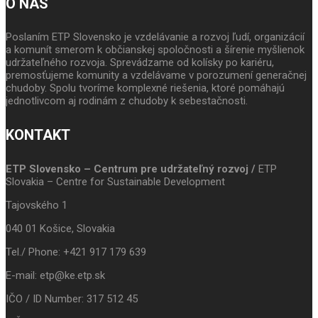
O NÁS
Poslaním ETP Slovensko je vzdelávanie a rozvoj ľudí, organizácií
a komunít smerom k občianskej spoločnosti a šírenie myšlienok
udržateľného rozvoja. Sprevádzame od kolísky po kariéru,
premosťujeme komunity a vzdelávame v porozumení generačnej
chudoby. Spolu tvoríme komplexné riešenia, ktoré pomáhajú
jednotlivcom aj rodinám z chudoby k sebestačnosti.
KONTAKT
ETP Slovensko – Centrum pre udržateľný rozvoj /
ETP
Slovakia – Centre for Sustainable Development
Tajovského 1
040 01 Košice, Slovakia
Tel./ Phone: +421 917 179 639
E-mail: etp@ke.etp.sk
IČO / ID Number: 317 512 45