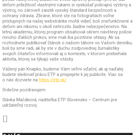
deťom príležitosť vlastnými rukami si vyskúšať policajnú výzbroj a
výstroj, no zároveň zaistili vysoký štandard bezpečnosti a
ochrany zdravia. Zbrane, ktoré ste na fotografiách voľne
prístupných na našej webstránke mohli vidieť, boli znefunkčnené a
deťom ani nikomu v okolí nehrozilo žiadne nebezpečenstvo. Na
letnú akadémiu, ktorej program obsahoval okrem návštevy polície
mnoho ďalších prvkov, sme mali iba pozitívne ohlasy. Ak sa
rozhodnete publikovať článok o našom tábore vo Vašom denníku,
boli by sme radi, ak by ste v duchu zodpovednej žurnalistiky
svojich čitateľov informovali aj o kontexte, v ktorom prebiehala
aktivita, ktorej sa týkajú vaše otázky.
Vážený pán Knapko, budeme Vám veľmi vďační, ak aj naďalej
budete sledovať prácu ETP a prispejete k jej publicite. Viac sa
o nás dozviete na
https://etp.sk/
Srdečne pozdravujem
Slávka Mačáková, riaditeľka ETP Slovensko – Centrum pre
udržateľný rozvoj