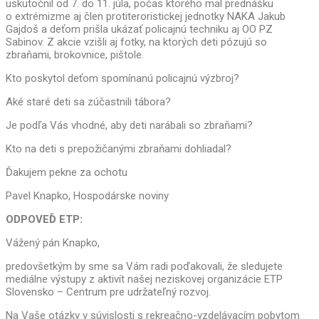
uskutočnil od 7. do 11. júla, počas ktorého mal prednášku
o extrémizme aj člen protiteroristickej jednotky NAKA Jakub
Gajdoš a deťom prišla ukázať policajnú techniku aj OO PZ
Sabinov. Z akcie vzišli aj fotky, na ktorých deti pózujú so
zbraňami, brokovnice, pištole.
Kto poskytol deťom spomínanú policajnú výzbroj?
Aké staré deti sa zúčastnili tábora?
Je podľa Vás vhodné, aby deti narábali so zbraňami?
Kto na deti s prepožičanými zbraňami dohliadal?
Ďakujem pekne za ochotu
Pavel Knapko, Hospodárske noviny
ODPOVEĎ ETP:
Vážený pán Knapko,
predovšetkým by sme sa Vám radi poďakovali, že sledujete
mediálne výstupy z aktivít našej neziskovej organizácie ETP
Slovensko – Centrum pre udržateľný rozvoj.
Na Vaše otázky v súvislosti s rekreačno-vzdelávacím pobytom