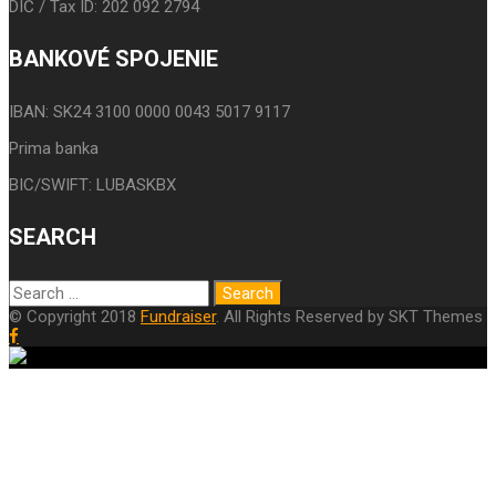
DIČ / Tax ID: 202 092 2794
BANKOVÉ SPOJENIE
IBAN: SK24 3100 0000 0043 5017 9117
Prima banka
BIC/SWIFT: LUBASKBX
SEARCH
© Copyright 2018
Fundraiser
. All Rights Reserved by SKT Themes