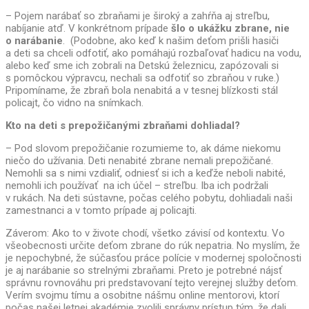
– Pojem narábať so zbraňami je široký a zahŕňa aj streľbu,
nabíjanie atď. V konkrétnom prípade
šlo o ukážku zbrane, nie
o narábanie
. (Podobne, ako keď k našim deťom prišli hasiči
a deti sa chceli odfotiť, ako pomáhajú rozbaľovať hadicu na vodu,
alebo keď sme ich zobrali na Detskú železnicu, zapózovali si
s pomôckou výpravcu, nechali sa odfotiť so zbraňou v ruke.)
Pripomíname, že zbraň bola nenabitá a v tesnej blízkosti stál
policajt, čo vidno na snímkach.
Kto na deti s prepožičanými zbraňami dohliadal?
– Pod slovom prepožičanie rozumieme to, ak dáme niekomu
niečo do užívania. Deti nenabité zbrane nemali prepožičané.
Nemohli sa s nimi vzdialiť, odniesť si ich a keďže neboli nabité,
nemohli ich používať na ich účel – streľbu. Iba ich podržali
v rukách. Na deti sústavne, počas celého pobytu, dohliadali naši
zamestnanci a v tomto prípade aj policajti.
Záverom: Ako to v živote chodí, všetko závisí od kontextu. Vo
všeobecnosti určite deťom zbrane do rúk nepatria. No myslím, že
je nepochybné, že súčasťou práce polície v modernej spoločnosti
je aj narábanie so strelnými zbraňami. Preto je potrebné nájsť
správnu rovnováhu pri predstavovaní tejto verejnej služby deťom.
Verím svojmu tímu a osobitne nášmu online mentorovi, ktorí
počas našej letnej akadémie zvolili správny prístup tým, že dali