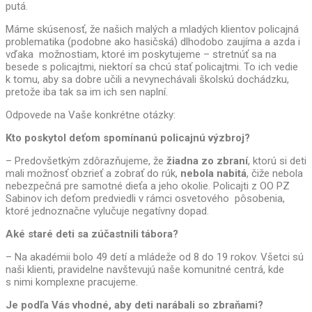
putá.
Máme skúsenosť, že našich malých a mladých klientov policajná
problematika (podobne ako hasičská) dlhodobo zaujíma a azda i
vďaka možnostiam, ktoré im poskytujeme – stretnúť sa na
besede s policajtmi, niektorí sa chcú stať policajtmi. To ich vedie
k tomu, aby sa dobre učili a nevynechávali školskú dochádzku,
pretože iba tak sa im ich sen naplní.
Odpovede na Vaše konkrétne otázky:
Kto poskytol deťom spomínanú policajnú výzbroj?
– Predovšetkým zdôrazňujeme, že
žiadna zo zbraní
, ktorú si deti
mali možnosť obzrieť a zobrať do rúk,
nebola nabitá
, čiže nebola
nebezpečná pre samotné dieťa a jeho okolie. Policajti z OO PZ
Sabinov ich deťom predviedli v rámci osvetového pôsobenia,
ktoré jednoznačne vylučuje negatívny dopad.
Aké staré deti sa zúčastnili tábora?
– Na akadémii bolo 49 detí a mládeže od 8 do 19 rokov. Všetci sú
naši klienti, pravidelne navštevujú naše komunitné centrá, kde
s nimi komplexne pracujeme.
Je podľa Vás vhodné, aby deti narábali so zbraňami?