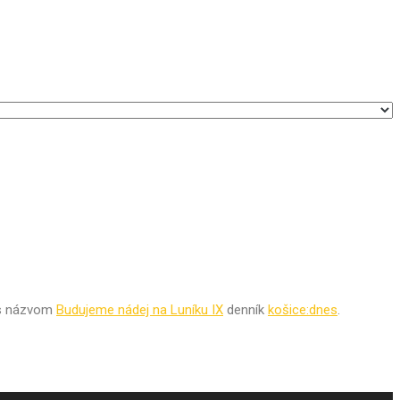
s názvom
Budujeme nádej na Luníku IX
denník
košice:dnes
.