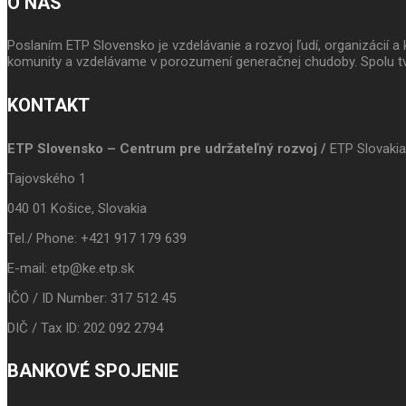
O NÁS
Poslaním ETP Slovensko je vzdelávanie a rozvoj ľudí, organizácií
komunity a vzdelávame v porozumení generačnej chudoby. Spolu tv
KONTAKT
ETP Slovensko – Centrum pre udržateľný rozvoj /
ETP Slovakia
Tajovského 1
040 01 Košice, Slovakia
Tel./ Phone: +421 917 179 639
E-mail: etp@ke.etp.sk
IČO / ID Number: 317 512 45
DIČ / Tax ID: 202 092 2794
BANKOVÉ SPOJENIE