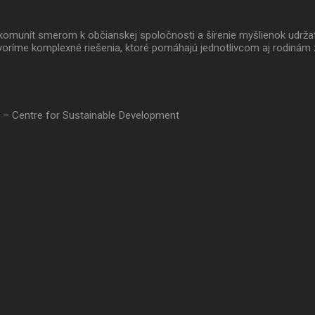
 a komunít smerom k občianskej spoločnosti a šírenie myšlienok udrž
oríme komplexné riešenia, ktoré pomáhajú jednotlivcom aj rodinám 
 – Centre for Sustainable Development