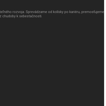
ateľného rozvoja. Sprevádzame od kolísky po kariéru, premosťujeme
z chudoby k sebestačnosti.