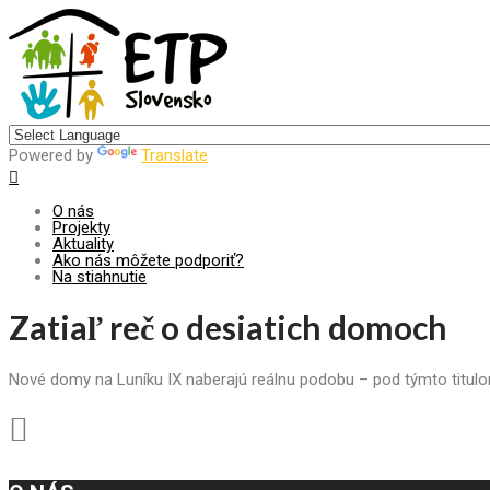
Centrum pre udržateľný rozvoj
Powered by
Translate
O nás
Projekty
Aktuality
Ako nás môžete podporiť?
Na stiahnutie
Zatiaľ reč o desiatich domoch
Nové domy na Luníku IX naberajú reálnu podobu – pod týmto titu