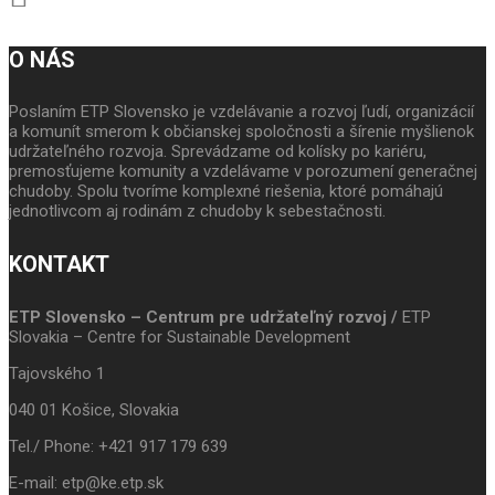
O NÁS
Poslaním ETP Slovensko je vzdelávanie a rozvoj ľudí, organizácií
a komunít smerom k občianskej spoločnosti a šírenie myšlienok
udržateľného rozvoja. Sprevádzame od kolísky po kariéru,
premosťujeme komunity a vzdelávame v porozumení generačnej
chudoby. Spolu tvoríme komplexné riešenia, ktoré pomáhajú
jednotlivcom aj rodinám z chudoby k sebestačnosti.
KONTAKT
ETP Slovensko – Centrum pre udržateľný rozvoj /
ETP
Slovakia – Centre for Sustainable Development
Tajovského 1
040 01 Košice, Slovakia
Tel./ Phone: +421 917 179 639
E-mail: etp@ke.etp.sk