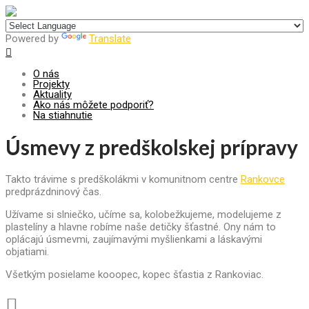
Centrum pre udržateľný rozvoj
Powered by
Translate
O nás
Projekty
Aktuality
Ako nás môžete podporiť?
Na stiahnutie
Úsmevy z predškolskej prípravy
Takto trávime s predškolákmi v komunitnom centre
Rankovce
predprázdninový čas.
Užívame si slniečko, učíme sa, kolobežkujeme, modelujeme z
plastelíny a hlavne robíme naše detičky šťastné. Ony nám to
oplácajú úsmevmi, zaujímavými myšlienkami a láskavými
objatiami.
Všetkým posielame kooopec, kopec šťastia z Rankoviac.