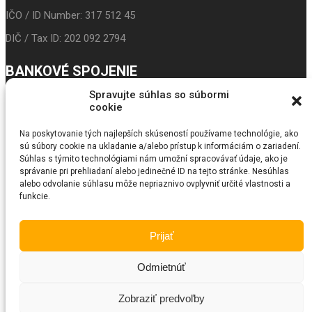
IČO / ID Number: 317 512 45
DIČ / Tax ID: 202 092 2794
BANKOVÉ SPOJENIE
Spravujte súhlas so súbormi
IBAN: SK24 3100 0000 0043 5017 9117
cookie
Prima banka
Na poskytovanie tých najlepších skúseností používame technológie, ako
sú súbory cookie na ukladanie a/alebo prístup k informáciám o zariadení.
BIC/SWIFT: LUBASKBX
Súhlas s týmito technológiami nám umožní spracovávať údaje, ako je
správanie pri prehliadaní alebo jedinečné ID na tejto stránke. Nesúhlas
SEARCH
alebo odvolanie súhlasu môže nepriaznivo ovplyvniť určité vlastnosti a
funkcie.
© Copyright 2018
Fundraiser
. All Rights Reserved by SKT Themes
Prijať
Odmietnúť
Zobraziť predvoľby