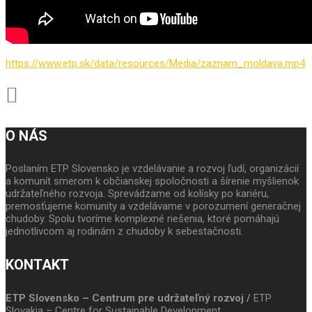
https://www.etp.sk/data/resources/Media/zaznam_moldava.mp4
O NÁS
Poslaním ETP Slovensko je vzdelávanie a rozvoj ľudí, organizácií
a komunít smerom k občianskej spoločnosti a šírenie myšlienok
udržateľného rozvoja. Sprevádzame od kolísky po kariéru,
premosťujeme komunity a vzdelávame v porozumení generačnej
chudoby. Spolu tvoríme komplexné riešenia, ktoré pomáhajú
jednotlivcom aj rodinám z chudoby k sebestačnosti.
KONTAKT
ETP Slovensko – Centrum pre udržateľný rozvoj /
ETP
Slovakia – Centre for Sustainable Development