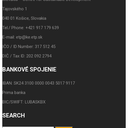
Tajovského 1
040 01 Košice, Slovakia
Tel./ Phone: +421 917 179 639
E-mail: etp@ke.etp.sk
IČO / ID Number: 317 512 45
DIČ / Tax ID: 202 092 2794
BANKOVÉ SPOJENIE
IBAN: SK24 3100 0000 0043 5017 9117
Prima banka
BIC/SWIFT: LUBASKBX
SEARCH