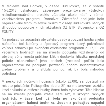
V Moldave nad Bodvou, v osade Budulovská, sa v sobotu
15.6.2013 uskutočnilo záverečné prezentovanie výsledkov
niekoľkomesačného projektu „Čistota okolo nás“ v rámci
vzdelávacieho programu RomaNet. Záverečné podujatie bolo
organizované tromi mladými mužmi z osady Budulovská, ktorých
dlhodobo podporuje v ich aktivitách OZ ETP Slovensko a OZ
EQUITY.
Na podujatí sa zúčastnili obyvatelia osady a pozvaní hostia a jeho
súčasťou bol kultúrny a športový program, ktorý pokračoval
voľnou zábavou po skončení oficiálneho programu o 17,30. Vo
večerných hodinách sa na miesto podujatia vzdialeného od
obytnej zóny mesta približne 1,5km dostavila
hliadka mestskej
polície
skontrolovať jeho priebeh (mestská polícia bola
organizátormi na podujatie pozvaná), pričom neidentifikovala
žiadne problémy a prisľúbila pomoc, ak by bola náhodou
potrebná.
V neskorých nočných hodinách (okolo 23,00), sa dostavili na
miesto príslušníci Policajného zboru SR na motorovom vozidle,
ktorí požiadali o stíšenie hudby, čomu bolo vyhovené. Táto hliadka
sa na miesto podujatia vrátila ešte raz, v skorých ranných
hodinách,
v čase keď už bola po skončení podujatia
organizátormi balená technika. Jeden
z policajtov napadol