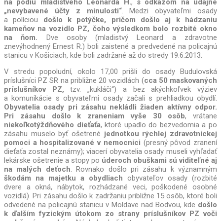
na p
ódiu mladistvého Leonarda H.
,
s odkazom na údajne
„nevybavené účty z minulosti“
. Medzi obyvateľmi osady
a políciou
došlo k potýčke, pričom došlo aj k hádzaniu
kameňov na vozidlo PZ, čoho výsledkom bolo rozbité okno
na ňom.
Dve osoby (mladistvý Leonard a zdravotne
znevýhodnený Ernest R.) boli zaistené a predvedené na policajnú
stanicu v Košiciach, kde boli zadržané až do stredy 19.6.2013.
V stredu popoludní, okolo 17,00 prišli do osady Budulovská
príslušníci PZ SR na približne 20 vozidlách (
cca 50 maskovaných
príslušníkov PZ,
tzv. „kukláči“) a bez akýchkoľvek výziev
a komunikácie s obyvateľmi osady začali s prehliadkou obydlí.
Obyvatelia osady pri zásahu nekládli žiaden aktívny odpor.
Pri zásahu došlo k zraneniam vyše 30 osôb
, vrátane
niekoľkotýždňového dieťaťa
, ktoré upadlo do bezvedomia a po
zásahu muselo byť ošetrené
jednotkou rýchlej zdravotníckej
pomoci a hospitalizované v nemocnici
(presný pôvod zranení
dieťaťa zostal neznámy); viacerí obyvatelia osady museli vyhľadať
lekárske ošetrenie a stopy po
úderoch obuškami sú viditeľné aj
na malých deťoch
. Rovnako došlo pri zásahu k významným
škodám na majetku a obydliach
obyvateľov osady (rozbité
dvere a okná, nábytok, rozhádzané veci, poškodené osobné
vozidlá). Pri zásahu došlo k zadržaniu približne 15 osôb, ktoré boli
odvedené na policajnú stanicu v Moldave nad Bodvou, kde
došlo
k ďalším fyzickým útokom zo strany príslušníkov PZ voči