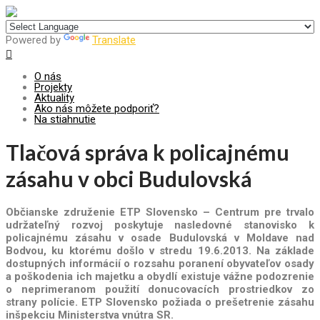
Centrum pre udržateľný rozvoj
Powered by
Translate
O nás
Projekty
Aktuality
Ako nás môžete podporiť?
Na stiahnutie
Tlačová správa k policajnému
zásahu v obci Budulovská
Občianske združenie ETP Slovensko – Centrum pre trvalo
udržateľný rozvoj poskytuje nasledovné stanovisko k
policajnému zásahu v osade Budulovská v Moldave nad
Bodvou, ku ktorému došlo v stredu 19.6.2013.
Na základe
dostupných informácií o rozsahu poranení obyvateľov osady
a poškodenia ich majetku a obydlí existuje vážne podozrenie
o neprimeranom použití donucovacích prostriedkov zo
strany polície. ETP Slovensko požiada o prešetrenie zásahu
inšpekciu Ministerstva vnútra SR.