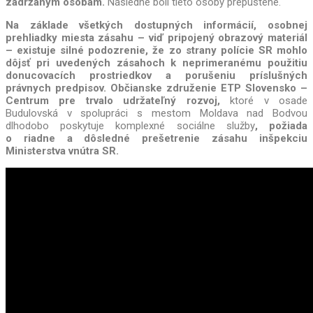
zadržaným osobám.
Následne boli tieto osoby prepustené.
Na základe všetkých dostupných informácií, osobnej
prehliadky miesta zásahu – viď pripojený obrazový materiál
– existuje silné podozrenie, že zo strany polície SR mohlo
dôjsť pri uvedených zásahoch k neprimeranému použitiu
donucovacích prostriedkov a porušeniu príslušných
právnych predpisov. Občianske združenie ETP Slovensko –
Centrum pre trvalo udržateľný rozvoj,
ktoré v osade
Budulovská v spolupráci s mestom Moldava nad Bodvou
dlhodobo poskytuje komplexné sociálne služby
, požiada
o riadne a dôsledné prešetrenie zásahu inšpekciu
Ministerstva vnútra SR.