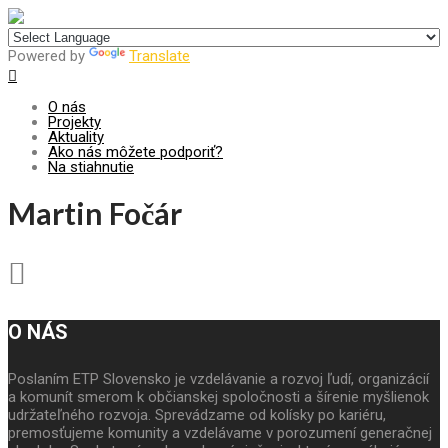
Centrum pre udržateľný rozvoj
Powered by
Translate
O nás
Projekty
Aktuality
Ako nás môžete podporiť?
Na stiahnutie
Martin Fočár
O NÁS
Poslaním ETP Slovensko je vzdelávanie a rozvoj ľudí, organizácií
a komunít smerom k občianskej spoločnosti a šírenie myšlienok
udržateľného rozvoja. Sprevádzame od kolísky po kariéru,
premosťujeme komunity a vzdelávame v porozumení generačnej