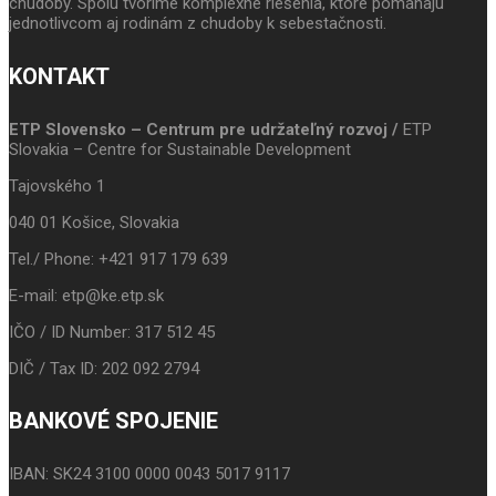
chudoby. Spolu tvoríme komplexné riešenia, ktoré pomáhajú
jednotlivcom aj rodinám z chudoby k sebestačnosti.
KONTAKT
ETP Slovensko – Centrum pre udržateľný rozvoj /
ETP
Slovakia – Centre for Sustainable Development
Tajovského 1
040 01 Košice, Slovakia
Tel./ Phone: +421 917 179 639
E-mail: etp@ke.etp.sk
IČO / ID Number: 317 512 45
DIČ / Tax ID: 202 092 2794
BANKOVÉ SPOJENIE
IBAN: SK24 3100 0000 0043 5017 9117