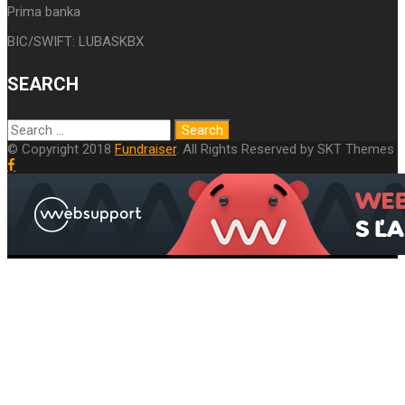
Prima banka
BIC/SWIFT: LUBASKBX
SEARCH
© Copyright 2018
Fundraiser
. All Rights Reserved by SKT Themes