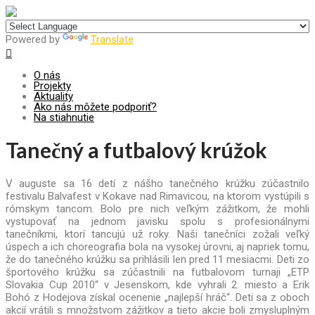
Centrum pre udržateľný rozvoj
Powered by
Translate
O nás
Projekty
Aktuality
Ako nás môžete podporiť?
Na stiahnutie
Tanečný a futbalový krúžok
V auguste sa 16 detí z nášho tanečného krúžku zúčastnilo
festivalu Balvafest v Kokave nad Rimavicou, na ktorom vystúpili s
rómskym tancom.
Bolo pre nich veľkým zážitkom, že mohli
vystupovať na jednom javisku spolu s profesionálnymi
tanečníkmi, ktorí tancujú už roky. Naši tanečníci zožali veľký
úspech a ich choreografia bola na vysokej úrovni, aj napriek tomu,
že do tanečného krúžku sa prihlásili len pred 11 mesiacmi. Deti zo
športového krúžku sa zúčastnili na futbalovom turnaji „ETP
Slovakia Cup 2010“ v Jesenskom, kde vyhrali 2. miesto a Erik
Bohó z Hodejova získal ocenenie „najlepší hráč“. Deti sa z oboch
akcií vrátili s množstvom zážitkov a tieto akcie boli zmysluplným