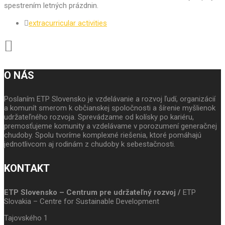
spestrením letných prázdnin.
extracurricular activities
O NÁS
Poslaním ETP Slovensko je vzdelávanie a rozvoj ľudí, organizácií
a komunít smerom k občianskej spoločnosti a šírenie myšlienok
udržateľného rozvoja. Sprevádzame od kolísky po kariéru,
premosťujeme komunity a vzdelávame v porozumení generačnej
chudoby. Spolu tvoríme komplexné riešenia, ktoré pomáhajú
jednotlivcom aj rodinám z chudoby k sebestačnosti.
KONTAKT
ETP Slovensko – Centrum pre udržateľný rozvoj /
ETP
Slovakia – Centre for Sustainable Development
Tajovského 1