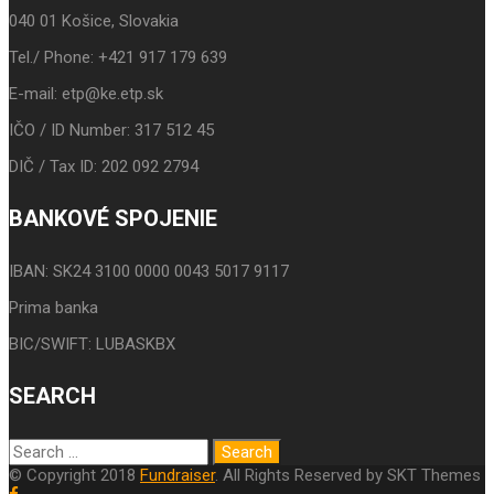
040 01 Košice, Slovakia
Tel./ Phone: +421 917 179 639
E-mail: etp@ke.etp.sk
IČO / ID Number: 317 512 45
DIČ / Tax ID: 202 092 2794
BANKOVÉ SPOJENIE
IBAN: SK24 3100 0000 0043 5017 9117
Prima banka
BIC/SWIFT: LUBASKBX
SEARCH
© Copyright 2018
Fundraiser
. All Rights Reserved by SKT Themes