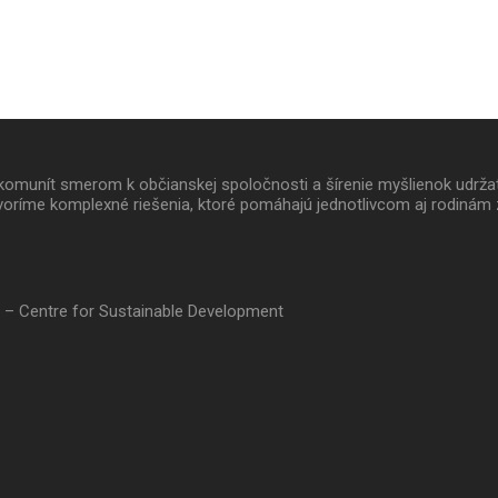
 a komunít smerom k občianskej spoločnosti a šírenie myšlienok udrž
oríme komplexné riešenia, ktoré pomáhajú jednotlivcom aj rodinám 
 – Centre for Sustainable Development