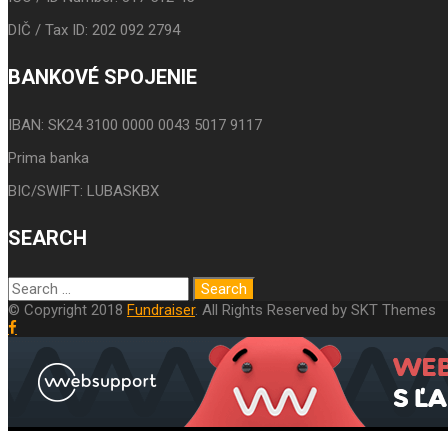
DIČ / Tax ID: 202 092 2794
BANKOVÉ SPOJENIE
IBAN: SK24 3100 0000 0043 5017 9117
Prima banka
BIC/SWIFT: LUBASKBX
SEARCH
© Copyright 2018
Fundraiser
. All Rights Reserved by SKT Themes