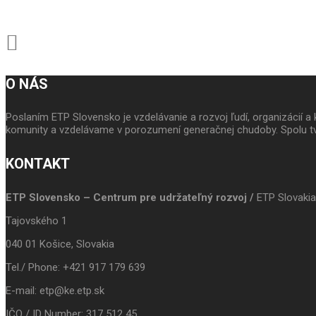
O NÁS
Poslaním ETP Slovensko je vzdelávanie a rozvoj ľudí, organizácií
komunity a vzdelávame v porozumení generačnej chudoby. Spolu tv
KONTAKT
ETP Slovensko – Centrum pre udržateľný rozvoj /
ETP Slovakia
Tajovského 1
040 01 Košice, Slovakia
Tel./ Phone: +421 917 179 639
E-mail: etp@ke.etp.sk
IČO / ID Number: 317 512 45