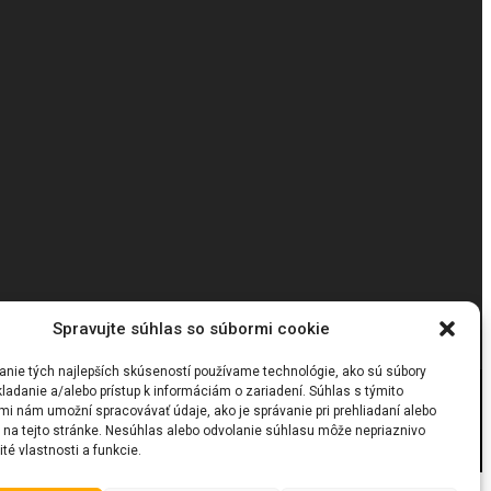
Spravujte súhlas so súbormi cookie
anie tých najlepších skúseností používame technológie, ako sú súbory
ladanie a/alebo prístup k informáciám o zariadení. Súhlas s týmito
mi nám umožní spracovávať údaje, ako je správanie pri prehliadaní alebo
D na tejto stránke. Nesúhlas alebo odvolanie súhlasu môže nepriaznivo
ité vlastnosti a funkcie.