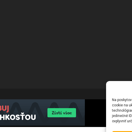
Na poskytov
cookie na uk
technológia
jedinečné I
ovplyvniť urč