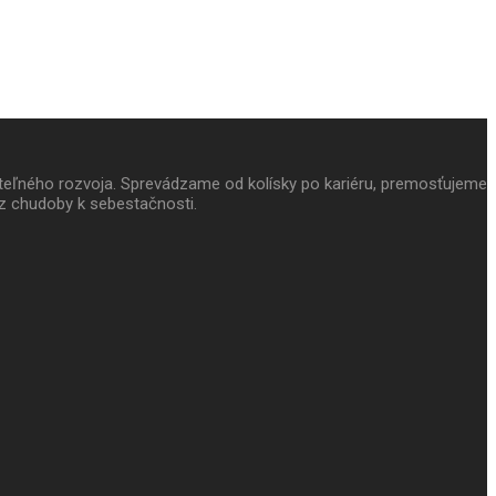
ateľného rozvoja. Sprevádzame od kolísky po kariéru, premosťujeme
z chudoby k sebestačnosti.