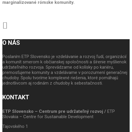
marginalizované rómske komunity.
O NÁS
Poslaním ETP Slovensko je vzdelávanie a rozvoj ľudí, organizácií
a komunít smerom k občianskej spoločnosti a šírenie myšlienok
udržateľného rozvoja. Sprevádzame od kolísky po kariéru,
premosťujeme komunity a vzdelávame v porozumení generačnej
chudoby. Spolu tvoríme komplexné riešenia, ktoré pomáhajú
jednotlivcom aj rodinám z chudoby k sebestačnosti.
KONTAKT
ETP Slovensko – Centrum pre udržateľný rozvoj /
ETP
Slovakia – Centre for Sustainable Development
Tajovského 1