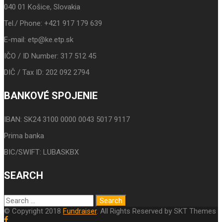
040 01 Košice, Slovakia
Tel./ Phone: +421 917 179 639
E-mail: etp@ke.etp.sk
IČO / ID Number: 317 512 45
DIČ / Tax ID: 202 092 2794
BANKOVÉ SPOJENIE
IBAN: SK24 3100 0000 0043 5017 9117
Prima banka
BIC/SWIFT: LUBASKBX
SEARCH
© Copyright 2018
Fundraiser
. All Rights Reserved by SKT Themes