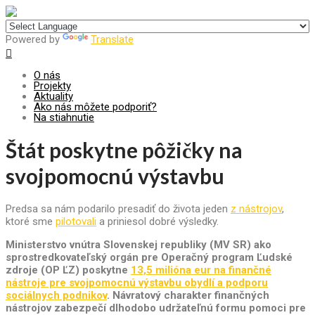
Centrum pre udržateľný rozvoj
Powered by
Translate
O nás
Projekty
Aktuality
Ako nás môžete podporiť?
Na stiahnutie
Štát poskytne pôžičky na
svojpomocnú výstavbu
Predsa sa nám podarilo presadiť do života jeden
z nástrojov
,
ktoré sme
pilotovali
a priniesol dobré výsledky.
Ministerstvo vnútra Slovenskej republiky (MV SR) ako
sprostredkovateľský orgán pre Operačný program Ľudské
zdroje (OP ĽZ) poskytne
13,5 milióna eur na finančné
nástroje pre svojpomocnú výstavbu obydlí a podporu
sociálnych podnikov
. Návratový charakter finančných
nástrojov zabezpečí dlhodobo udržateľnú formu pomoci pre