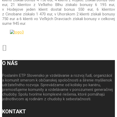
klienti získali bonus 4 150 eur, 4 klienti z Kojatíc získali bonus 680
eur, 21 klientov z Veľkého Blhu získalo bonusy 6 195 eur,
v Hodejove jeden klient dostal bonus 550 eur, 6 klientov
z Cinobane získalo 1 470 eur, v Uhorskom 2 klienti získali bonusy
750 eur a 6 klienti vo Veľkých Dravciach získali bonusy v celkovej
sume 945 eur.
O NÁS
Poslaním ETP Slovensko je vzdelávanie a rozvoj ľudí, organizácií
a komunít smerom k občianskej spoločnosti a šírenie myšlienok
udržateľného rozvoja. Sprevádzame od kolísky po kariéru,
premosťujeme komunity a vzdelávame v porozumení generačnej
chudoby. Spolu tvoríme komplexné riešenia, ktoré pomáhajú
jednotlivcom aj rodinám z chudoby k sebestačnosti.
KONTAKT