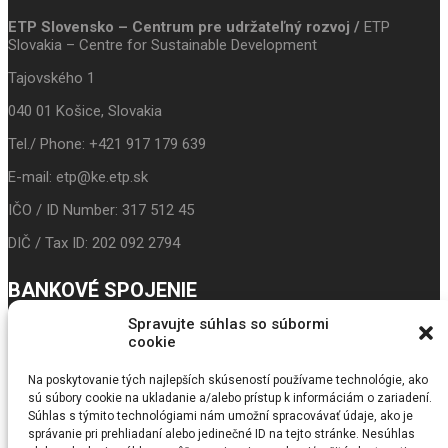
ETP Slovensko – Centrum pre udržateľný rozvoj /
ETP
Slovakia – Centre for Sustainable Development
Tajovského 1
040 01 Košice, Slovakia
Tel./ Phone: +421 917 179 639
E-mail: etp@ke.etp.sk
IČO / ID Number: 317 512 45
DIČ / Tax ID: 202 092 2794
BANKOVÉ SPOJENIE
Spravujte súhlas so súbormi
IBAN: SK24 3100 0000 0043 5017 9117
cookie
Prima banka
Na poskytovanie tých najlepších skúseností používame technológie, ako
sú súbory cookie na ukladanie a/alebo prístup k informáciám o zariadení.
BIC/SWIFT: LUBASKBX
Súhlas s týmito technológiami nám umožní spracovávať údaje, ako je
správanie pri prehliadaní alebo jedinečné ID na tejto stránke. Nesúhlas