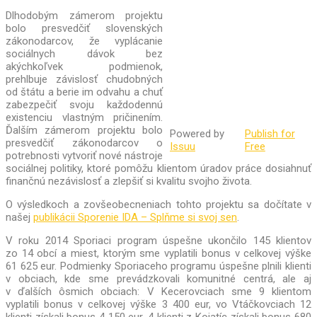
Dlhodobým zámerom projektu
bolo presvedčiť slovenských
zákonodarcov, že vyplácanie
sociálnych dávok bez
akýchkoľvek podmienok,
prehlbuje závislosť chudobných
od štátu a berie im odvahu a chuť
zabezpečiť svoju každodennú
existenciu vlastným pričinením.
Ďalším zámerom projektu bolo
Powered by
Publish for
presvedčiť zákonodarcov o
Issuu
Free
potrebnosti vytvoriť nové nástroje
sociálnej politiky, ktoré pomôžu klientom úradov práce dosiahnuť
finančnú nezávislosť a zlepšiť si kvalitu svojho života.
O výsledkoch a zovšeobecneniach tohto projektu sa dočítate v
našej
publikácii Sporenie IDA – Splňme si svoj sen
.
V roku 2014 Sporiaci program úspešne ukončilo 145 klientov
zo 14 obcí a miest, ktorým sme vyplatili bonus v celkovej výške
61 625 eur. Podmienky Sporiaceho programu úspešne plnili klienti
v obciach, kde sme prevádzkovali komunitné centrá, ale aj
v ďalších ôsmich obciach: V Kecerovciach sme 9 klientom
vyplatili bonus v celkovej výške 3 400 eur, vo Vtáčkovciach 12