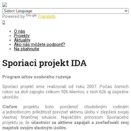
Centrum pre udržateľný rozvoj
Powered by
Translate
O nás
Projekty
Aktuality
Ako nás môžete podporiť?
Na stiahnutie
Sporiaci projekt IDA
Program účtov osobného rozvoja
Sporiaci projekt sme realizovali od roku 2007. Počas ôsmich
rokov sa doň zapojilo celkom 926 klientov, z nich 626 aj úspešne
ukončilo.
Cieľom
projektu bolo ponúknuť chudobným rodinám
a jednotlivcom príležitosť prevziať aktívnu úlohu v zlepšení svojej
vlastnej finančnej situácie. Najväčším prínosom Sporiaceho
projektu je, že
účastníci sa aktívne zapájali a zveľaďovali svoj
majetok svojím vlastným úsilím.