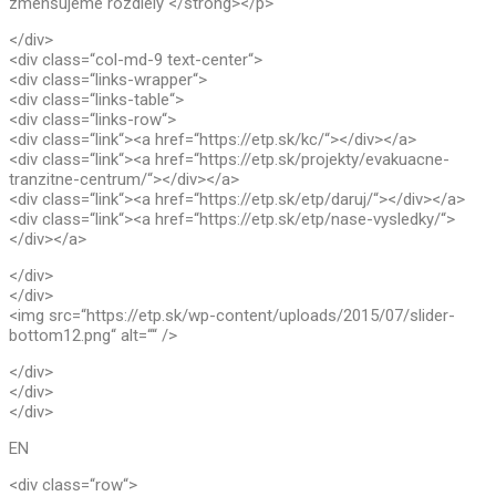
zmenšujeme rozdiely </strong></p>
</div>
<div class=“col-md-9 text-center“>
<div class=“links-wrapper“>
<div class=“links-table“>
<div class=“links-row“>
<div class=“link“><a href=“https://etp.sk/kc/“></div></a>
<div class=“link“><a href=“https://etp.sk/projekty/evakuacne-
tranzitne-centrum/“></div></a>
<div class=“link“><a href=“https://etp.sk/etp/daruj/“></div></a>
<div class=“link“><a href=“https://etp.sk/etp/nase-vysledky/“>
</div></a>
</div>
</div>
<img src=“https://etp.sk/wp-content/uploads/2015/07/slider-
bottom12.png“ alt=““ />
</div>
</div>
</div>
EN
<div class=“row“>