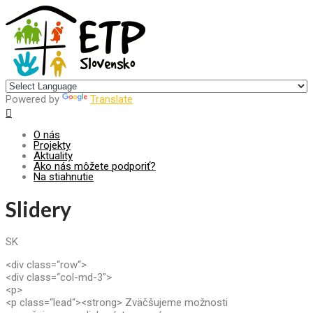
Centrum pre udržateľný rozvoj
Powered by
Translate
O nás
Projekty
Aktuality
Ako nás môžete podporiť?
Na stiahnutie
Slidery
SK
<div class=“row“>
<div class=“col-md-3″>
<p>
<p class=“lead“><strong> Zväčšujeme možnosti