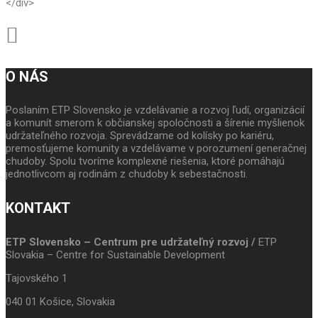
</div>
O NÁS
Poslaním ETP Slovensko je vzdelávanie a rozvoj ľudí, organizácií
a komunít smerom k občianskej spoločnosti a šírenie myšlienok
udržateľného rozvoja. Sprevádzame od kolísky po kariéru,
premosťujeme komunity a vzdelávame v porozumení generačnej
chudoby. Spolu tvoríme komplexné riešenia, ktoré pomáhajú
jednotlivcom aj rodinám z chudoby k sebestačnosti.
KONTAKT
ETP Slovensko – Centrum pre udržateľný rozvoj /
ETP
Slovakia – Centre for Sustainable Development
Tajovského 1
040 01 Košice, Slovakia