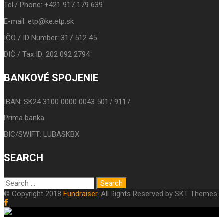
Tel./ Phone: +421 917 179 639
E-mail: etp@ke.etp.sk
IČO / ID Number: 317 512 45
DIČ / Tax ID: 202 092 2794
BANKOVÉ SPOJENIE
IBAN: SK24 3100 0000 0043 5017 9117
Prima banka
BIC/SWIFT: LUBASKBX
SEARCH
© Copyright 2018
Fundraiser
. All Rights Reserved by SKT Themes