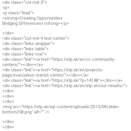
<div class=“col-md-3″>
<p>
<p class=“lead“>
<strong>Creating Opportunities
Bridging Differences</strong></p>
</div>
<div class=“col-md-9 text-center“>
<div class=“links-wrapper“>
<div class=“links-table“>
<div class=“links-row“>
<div class=“link“><a href=“https://etp.sk/en/cc-community-
centers/“></div></a>
<div class=“link“><a href=“https://etp.sk/en/projects-
page/evacuation-transit-centre/“></div></a>
<div class=“link“><a href=“https://etp.sk/?p=14148″></div></a>
<div class=“link“><a href=“https://etp.sk/en/etp-en/our-results/“>
</div>
</div>
</div>
<img src=“https://etp.sk/wp-content/uploads/2015/08/slider-
bottom258.png“ alt=““ />
</div>
</div>