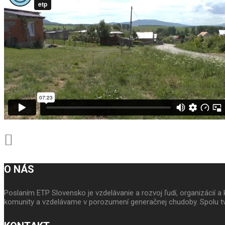
O NÁS
Poslaním ETP Slovensko je vzdelávanie a rozvoj ľudí, organizácií
komunity a vzdelávame v porozumení generačnej chudoby. Spolu tv