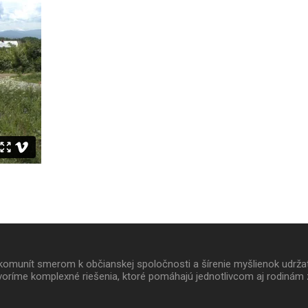
 a komunít smerom k občianskej spoločnosti a šírenie myšlienok udrž
oríme komplexné riešenia, ktoré pomáhajú jednotlivcom aj rodinám 