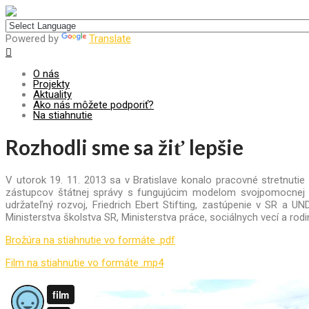
Centrum pre udržateľný rozvoj
Powered by
Translate
O nás
Projekty
Aktuality
Ako nás môžete podporiť?
Na stiahnutie
Rozhodli sme sa žiť lepšie
V utorok 19. 11. 2013 sa v Bratislave konalo pracovné stretnu
zástupcov štátnej správy s fungujúcim modelom svojpomocnej v
udržateľný rozvoj, Friedrich Ebert Stifting, zastúpenie v SR a UN
Ministerstva školstva SR, Ministerstva práce, sociálnych vecí a rod
Brožúra na stiahnutie vo formáte .pdf
Film na stiahnutie vo formáte .mp4