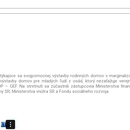
tie týkajúce sa svojpomocnej výstavby rodinných domov v marginal
ýstavby domov pre mladých ľudí z osád, ktorý nezaťažuje verejné
DP – GEF. Na stretnutí sa zúčastnili zástupcovia Ministerstva fina
iny SR, Ministerstva vnútra SR a Fondu sociálneho rozvoja.