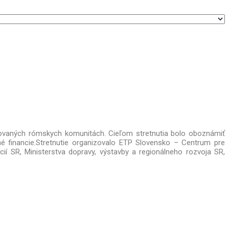
izovaných rómskych komunitách.
Cieľom stretnutia bolo oboznámiť
 financie.Stretnutie organizovalo ETP Slovensko – Centrum pre
ncií SR, Ministerstva dopravy, výstavby a regionálneho rozvoja SR,