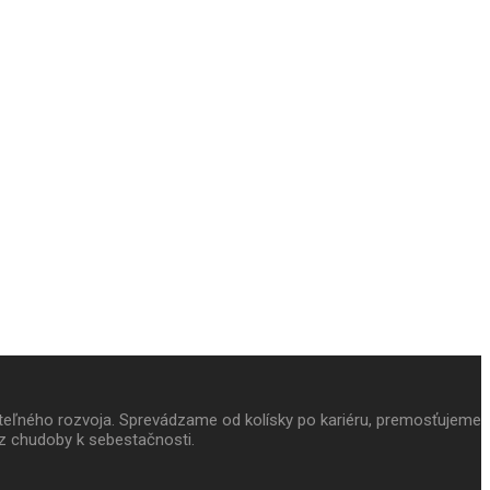
ateľného rozvoja. Sprevádzame od kolísky po kariéru, premosťujeme
z chudoby k sebestačnosti.