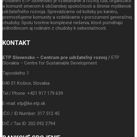
Poslaním ETP Slovensko je vzdelávanie a rozvoj ľudí, organizácií
a komunít smerom k občianskej spoločnosti a šírenie myšlienok
udržateľného rozvoja. Sprevádzame od kolísky po kariéru,
premosťujeme komunity a vzdelávame v porozumení generačnej
chudoby. Spolu tvoríme komplexné riešenia, ktoré pomáhajú
jednotlivcom aj rodinám z chudoby k sebestačnosti.
KONTAKT
ETP Slovensko – Centrum pre udržateľný rozvoj /
ETP
Slovakia – Centre for Sustainable Development
Tajovského 1
040 01 Košice, Slovakia
Tel./ Phone: +421 917 179 639
E-mail: etp@ke.etp.sk
IČO / ID Number: 317 512 45
DIČ / Tax ID: 202 092 2794