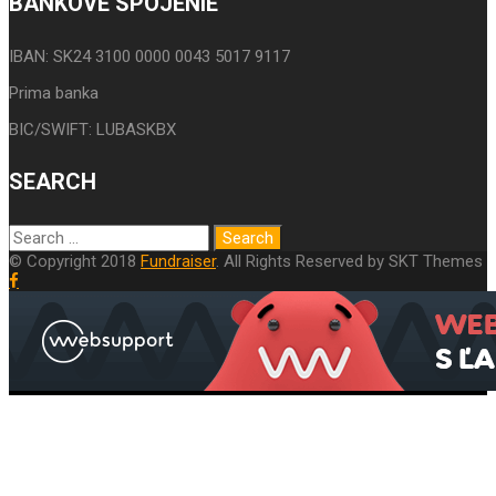
BANKOVÉ SPOJENIE
IBAN: SK24 3100 0000 0043 5017 9117
Prima banka
BIC/SWIFT: LUBASKBX
SEARCH
© Copyright 2018
Fundraiser
. All Rights Reserved by SKT Themes