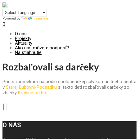
Centrum pre udržateľný rozvoj
Powered by
Translate
O nás
Projekty
Aktuality
Ako nás môžete podporiť?
Na stiahnutie
Rozbaľovali sa darčeky
Pod stromčekom na pódiu spoločenskej sály komunitného centra
v
Starej Ľubovni-Podsadku
si takto deti rozbaľovali darčeky zo
zbierky
Krabice od bot
.
O NÁS