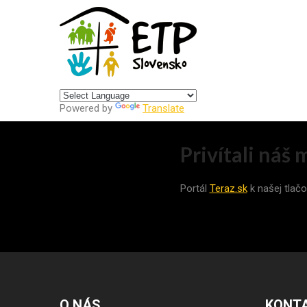
Centrum pre udržateľný rozvoj
Powered by
Translate
Privítali náš
Portál
Teraz.sk
k našej tlač
O NÁS
KONT