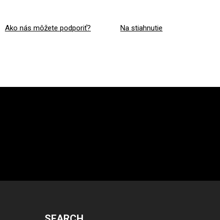
Ako nás môžete podporiť?
Na stiahnutie
SEARCH