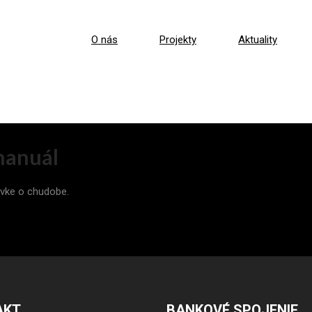
O nás
Projekty
Aktuality
 manuál
ovke o chudobe.
AKT
BANKOVÉ SPOJENIE