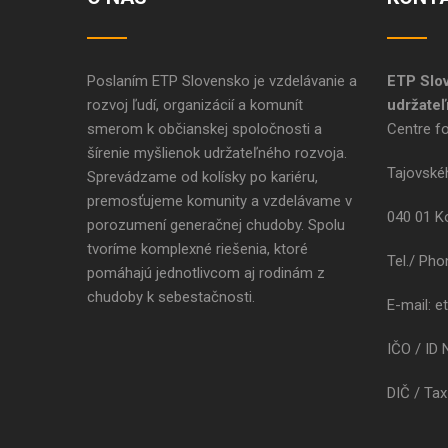
Poslaním ETP Slovensko je vzdelávanie a
ETP Slo
rozvoj ľudí, organizácií a komunít
udržateľ
smerom k občianskej spoločnosti a
Centre f
šírenie myšlienok udržateľného rozvoja.
Tajovské
Sprevádzame od kolísky po kariéru,
premosťujeme komunity a vzdelávame v
040 01 Ko
porozumení generačnej chudoby. Spolu
tvoríme komplexné riešenia, ktoré
Tel./ Ph
pomáhajú jednotlivcom aj rodinám z
chudoby k sebestačnosti.
E-mail: e
IČO / ID
DIČ / Tax