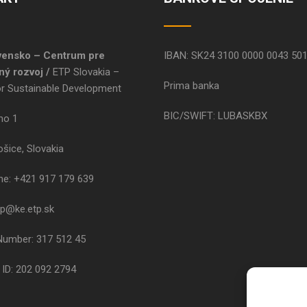
vensko – Centrum pre
IBAN: SK24 3100 0000 0043 50
ný rozvoj /
ETP Slovakia –
Prima banka
or Sustainable Development
BIC/SWIFT: LUBASKBX
ho 1
šice, Slovakia
one: +421 917 179 639
tp@ke.etp.sk
 Number: 317 512 45
 ID: 202 092 2794