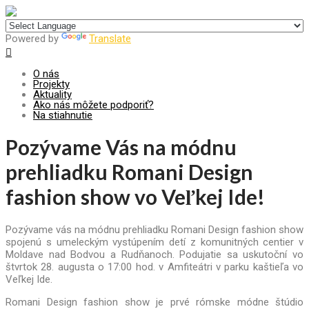
Centrum pre udržateľný rozvoj
Powered by
Translate
O nás
Projekty
Aktuality
Ako nás môžete podporiť?
Na stiahnutie
Pozývame Vás na módnu
prehliadku Romani Design
fashion show vo Veľkej Ide!
Pozývame vás na módnu prehliadku Romani Design fashion show
spojenú s umeleckým vystúpením detí z komunitných centier v
Moldave nad Bodvou a Rudňanoch. Podujatie sa uskutoční vo
štvrtok 28. augusta o 17:00 hod. v Amfiteátri v parku kaštieľa vo
Veľkej Ide.
Romani Design fashion show je prvé rómske módne štúdio