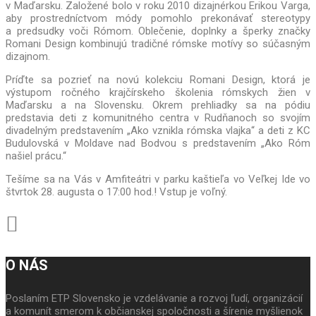
v Maďarsku. Založené bolo v roku 2010 dizajnérkou Erikou Varga,
aby prostredníctvom módy pomohlo prekonávať stereotypy
a predsudky voči Rómom. Oblečenie, doplnky a šperky značky
Romani Design kombinujú tradičné rómske motívy so súčasným
dizajnom.
Príďte sa pozrieť na novú kolekciu Romani Design, ktorá je
výstupom ročného krajčírskeho školenia rómskych žien v
Maďarsku a na Slovensku. Okrem prehliadky sa na pódiu
predstavia deti z komunitného centra v Rudňanoch so svojím
divadelným predstavením „Ako vznikla rómska vlajka“ a deti z KC
Budulovská v Moldave nad Bodvou s predstavením „Ako Róm
našiel prácu.“
Tešíme sa na Vás v Amfiteátri v parku kaštieľa vo Veľkej Ide vo
štvrtok 28. augusta o 17:00 hod.! Vstup je voľný.
O NÁS
Poslaním ETP Slovensko je vzdelávanie a rozvoj ľudí, organizácií
a komunít smerom k občianskej spoločnosti a šírenie myšlienok