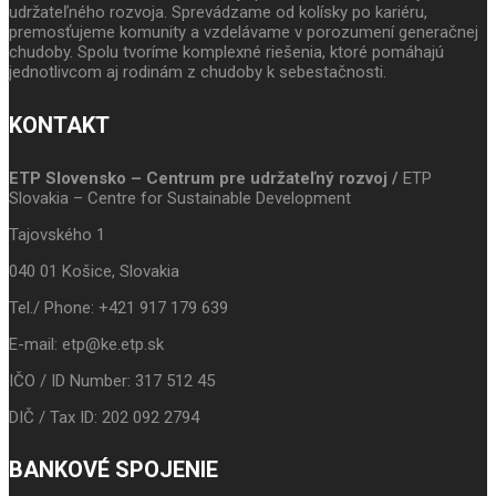
udržateľného rozvoja. Sprevádzame od kolísky po kariéru,
premosťujeme komunity a vzdelávame v porozumení generačnej
chudoby. Spolu tvoríme komplexné riešenia, ktoré pomáhajú
jednotlivcom aj rodinám z chudoby k sebestačnosti.
KONTAKT
ETP Slovensko – Centrum pre udržateľný rozvoj /
ETP
Slovakia – Centre for Sustainable Development
Tajovského 1
040 01 Košice, Slovakia
Tel./ Phone: +421 917 179 639
E-mail: etp@ke.etp.sk
IČO / ID Number: 317 512 45
DIČ / Tax ID: 202 092 2794
BANKOVÉ SPOJENIE