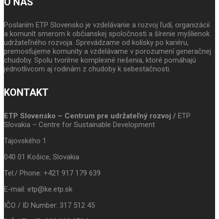
O NÁS
Poslaním ETP Slovensko je vzdelávanie a rozvoj ľudí, organizácií
a komunít smerom k občianskej spoločnosti a šírenie myšlienok
udržateľného rozvoja. Sprevádzame od kolísky po kariéru,
premosťujeme komunity a vzdelávame v porozumení generačnej
chudoby. Spolu tvoríme komplexné riešenia, ktoré pomáhajú
jednotlivcom aj rodinám z chudoby k sebestačnosti.
KONTAKT
ETP Slovensko – Centrum pre udržateľný rozvoj /
ETP
Slovakia – Centre for Sustainable Development
Tajovského 1
040 01 Košice, Slovakia
Tel./ Phone: +421 917 179 639
E-mail: etp@ke.etp.sk
IČO / ID Number: 317 512 45