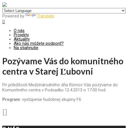
Centrum pre udržateľný rozvoj
Powered by
Translate
O nás
Projekty
Aktuality
Ako nás môžete podporiť?
Na stiahnutie
Pozývame Vás do komunitného
centra v Starej Ľubovni
Pri príležitosti Medzinárodného dňa Rómov Vás pozývame do
Komunitného centra v Podsadku 12.4.2013 o 17:00 hod.
Program:
vystúpenie hudobnej skupiny F6