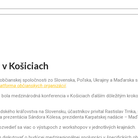
 v Košiciach
í občianskej spoločnosti zo Slovenska, Poľska, Ukrajiny a Maďarska s
latforma občianskych organizácií
.
n bola medzinárodná konferencia v Košiciach ďalším dôležitým krok
ndského kráľovstva na Slovensku, účastníkov privítal Rastislav Trn
ala prezentácia Sándora Kölesa, prezidenta Karpatskej nadácie – Maď
ozvedieť sa viac o výstupoch z workshopov v jednotlivých krajinách.
 diskutovať o budúcej medziregionálnej spolupráci v špecifických ob