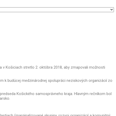
a v Košiciach stretlo 2. októbra 2018,
aby zmapovali možnosti
om k budúcej medzinárodnej spolupráci neziskových organizácií zo
ka, predseda Košického samosprávneho kraja. Hlavným rečníkom bol
arsko.
lastiach (marginalizované skupiny, rozvoj organizácií a komunitný