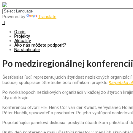
Centrum pre udržateľný rozvoj
Powered by
Translate
O nás
Projekty
Aktuality
Ako nás môžete podporiť?
Na stiahnutie
Po medziregionálnej konferencii
Šesťdesiat ľudí, reprezentujúcich štyridsať neziskových organizáci
budúcej spolupráce. Stretnutie bolo míľnikom projektu
Karpatská p
Po workshopoch neziskových organizácií v každej zo štyroch krají
štyroch krajín.
Konferenciu otvoril H.E. Henk Cor van der Kwast, veľvyslanec Hola
Péter Hunčík, spisovateľ a psychiater. Po jeho vystúpení nasledov
Popoludňajšia panelová diskusia poskytla účastníkom príležitosť d
Druhý deň konferencie mali účastníci priestor v menších skupinkách