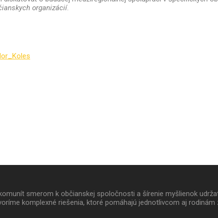
čianskych organizácií
.
dor_Koles
 a komunít smerom k občianskej spoločnosti a šírenie myšlienok udrž
oríme komplexné riešenia, ktoré pomáhajú jednotlivcom aj rodinám 