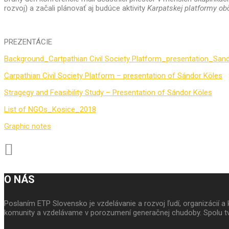
rozvoj) a začali plánovať aj budúce aktivity
Karpatskej platformy ob
PREZENTÁCIE
Background_Cartpathian Civil Society Platform_presentation_San
Carpathian Civil Society Platform – presentation of Sándor Köles
Stragegy and Feasibility Study – Presentation of Sándor Köles
List of NGOs_Kosice_2018
Graphic notes
O NÁS
Poslaním ETP Slovensko je vzdelávanie a rozvoj ľudí, organizácií
komunity a vzdelávame v porozumení generačnej chudoby. Spolu tv