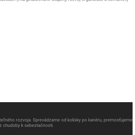
ateľného rozvoja. Sprevádzame od kolísky po kariéru, premosťujeme
z chudoby k sebestačnosti.