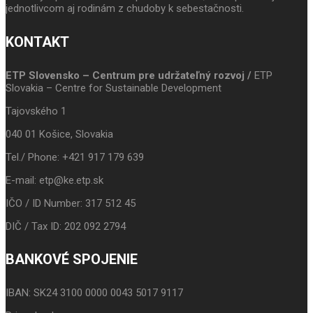
jednotlivcom aj rodinám z chudoby k sebestačnosti.
KONTAKT
ETP Slovensko – Centrum pre udržateľný rozvoj /
ETP
Slovakia – Centre for Sustainable Development
Tajovského 1
040 01 Košice, Slovakia
Tel./ Phone: +421 917 179 639
E-mail: etp@ke.etp.sk
IČO / ID Number: 317 512 45
DIČ / Tax ID: 202 092 2794
BANKOVÉ SPOJENIE
IBAN: SK24 3100 0000 0043 5017 9117