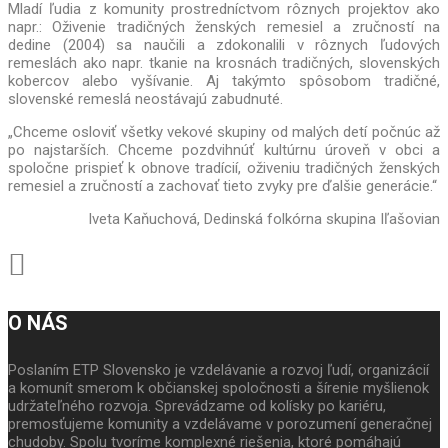
Mladí ľudia z komunity prostredníctvom rôznych projektov ako
napr.: Oživenie tradičných ženských remesiel a zručností na
dedine (2004) sa naučili a zdokonalili v rôznych ľudových
remeslách ako napr. tkanie na krosnách tradičných, slovenských
kobercov alebo vyšívanie. Aj takýmto spôsobom tradičné,
slovenské remeslá neostávajú zabudnuté.
„Chceme osloviť všetky vekové skupiny od malých detí počnúc až
po najstarších. Chceme pozdvihnúť kultúrnu úroveň v obci a
spoločne prispieť k obnove tradícií, oživeniu tradičných ženských
remesiel a zručností a zachovať tieto zvyky pre ďalšie generácie.“
Iveta Kaňuchová, Dedinská folkórna skupina Iľašovian
O NÁS
Poslaním ETP Slovensko je vzdelávanie a rozvoj ľudí, organizácií
a komunít smerom k občianskej spoločnosti a šírenie myšlienok
udržateľného rozvoja. Sprevádzame od kolísky po kariéru,
premosťujeme komunity a vzdelávame v porozumení generačnej
chudoby. Spolu tvoríme komplexné riešenia, ktoré pomáhajú