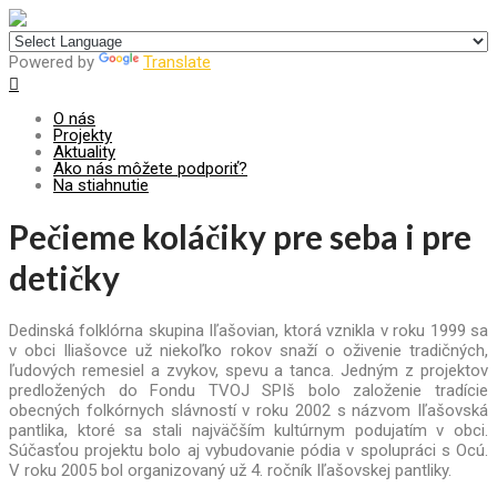
Centrum pre udržateľný rozvoj
Powered by
Translate
O nás
Projekty
Aktuality
Ako nás môžete podporiť?
Na stiahnutie
Pečieme koláčiky pre seba i pre
detičky
Dedinská folklórna skupina Iľašovian, ktorá vznikla v roku 1999 sa
v obci Iliašovce už niekoľko rokov snaží o oživenie tradičných,
ľudových remesiel a zvykov, spevu a tanca. Jedným z projektov
predložených do Fondu TVOJ SPIš bolo založenie tradície
obecných folkórnych slávností v roku 2002 s názvom Iľašovská
pantlika, ktoré sa stali najväčším kultúrnym podujatím v obci.
Súčasťou projektu bolo aj vybudovanie pódia v spolupráci s Ocú.
V roku 2005 bol organizovaný už 4. ročník Iľašovskej pantliky.