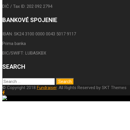
DIČ / Tax ID: 202 092 2794
BANKOVÉ SPOJENIE
IBAN: SK24 3100 0000 0043 5017 9117
Prima banka
BIC/SWIFT: LUBASKBX
SEARCH
© Copyright 2018
Fundraiser
. All Rights Reserved by SKT Themes