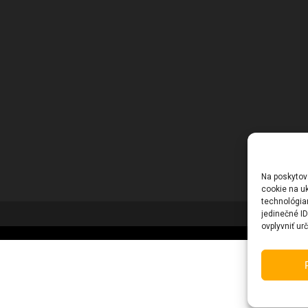
Na poskytov
cookie na uk
technológia
jedinečné I
ovplyvniť urč