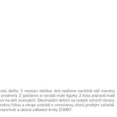
leckú dielňu. V mesiaci október deti nadšene navštívili náš miestny
edmety. Z gaštanov si vyrobili malé figúrky. Z lístia pripravili malé
encov na deň zosnulých. Šikovnejším deťom sa vydarili vytvoriť obrazy:
rskou fóliou a okraje ozdobili s cestovinou, ktorú predtým zafarbili.
j repertoár a ukázal základné kroky ZUMBY.