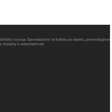
ateľného rozvoja. Sprevádzame od kolísky po kariéru, premosťujeme
z chudoby k sebestačnosti.