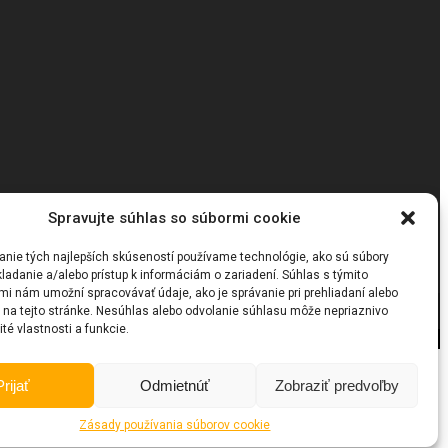
Spravujte súhlas so súbormi cookie
anie tých najlepších skúseností používame technológie, ako sú súbory
ladanie a/alebo prístup k informáciám o zariadení. Súhlas s týmito
mi nám umožní spracovávať údaje, ako je správanie pri prehliadaní alebo
D na tejto stránke. Nesúhlas alebo odvolanie súhlasu môže nepriaznivo
ité vlastnosti a funkcie.
Prijať
Odmietnúť
Zobraziť predvoľby
Zásady používania súborov cookie