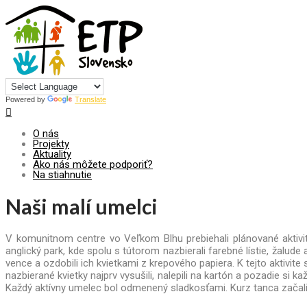
Centrum pre udržateľný rozvoj
Powered by
Translate
O nás
Projekty
Aktuality
Ako nás môžete podporiť?
Na stiahnutie
Naši malí umelci
V komunitnom centre vo Veľkom Blhu prebiehali plánované aktivi
anglický park, kde spolu s tútorom nazbierali farebné lístie, žalude
vence a ozdobili ich kvietkami z krepového papiera. K tejto aktivite 
nazbierané kvietky najprv vysušili, nalepili na kartón a pozadie si 
Každý aktívny umelec bol odmenený sladkosťami. Kurz tanca začali n