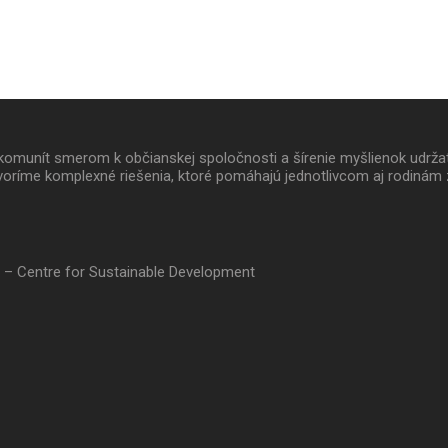
 a komunít smerom k občianskej spoločnosti a šírenie myšlienok udrž
oríme komplexné riešenia, ktoré pomáhajú jednotlivcom aj rodinám 
 – Centre for Sustainable Development