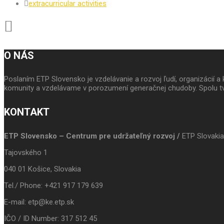
extracurricular activities
O NÁS
Poslaním ETP Slovensko je vzdelávanie a rozvoj ľudí, organizácií
komunity a vzdelávame v porozumení generačnej chudoby. Spolu tv
KONTAKT
ETP Slovensko – Centrum pre udržateľný rozvoj /
ETP Slovakia
Tajovského 1
040 01 Košice, Slovakia
Tel./ Phone: +421 917 179 639
E-mail: etp@ke.etp.sk
IČO / ID Number: 317 512 45