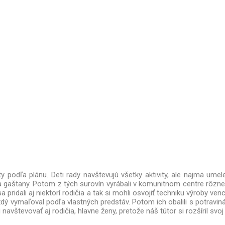
ty podľa plánu.
Deti rady navštevujú všetky aktivity, ale najmä ume
 a gaštany. Potom z tých surovín vyrábali v komunitnom centre rôzne pr
sa pridali aj niektorí rodičia a tak si mohli osvojiť techniku výroby v
každý vymaľoval podľa vlastných predstáv. Potom ich obalili s potraviná
avštevovať aj rodičia, hlavne ženy, pretože náš tútor si rozšíril svo