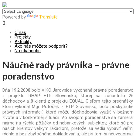
Centrum pre udržateľný rozvoj
Powered by
Translate
O nás
Projekty
Aktuality
Ako nás môžete podporiť?
Na stiahnutie
Náučné rady právnika – právne
poradenstvo
Dňa 19.2.2008 bolo v KC Jarovnice vykonané právne poradenstvo
z projektu RHAP ETP Slovensko, ktorej sa zúčastnilo 26
dôchodcov a 8 klienti z projektu EQUAL.
Cieľom tejto prednášky,
ktorú vykonal Mgr. Potoček z ETP Slovensko, bolo poskytnutie
právnych informácií, ktoré môžu dôchodcovia využiť v bežnom
živote a v konkrétnej situácií. Vo svojom poradenstve sa zameral
najme na rýchle pôžičky od nebankových subjektov, ktoré sú pre
našich klientov veľkým lákadlom, pretože sa vedia vybaviť veľmi
rýchlo a bez zbytočného dokladovania, ale pri tom si neuvedomia,