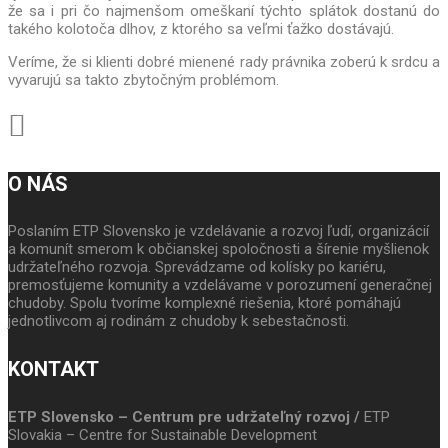
že sa i pri čo najmenšom omeškaní týchto splátok dostanú do
takého kolotoča dlhov, z ktorého sa veľmi ťažko dostávajú.
Veríme, že si klienti dobré mienené rady právnika zoberú k srdcu a
vyvarujú sa takto zbytočným problémom.
O NÁS
Poslaním ETP Slovensko je vzdelávanie a rozvoj ľudí, organizácií
a komunít smerom k občianskej spoločnosti a šírenie myšlienok
udržateľného rozvoja. Sprevádzame od kolísky po kariéru,
premosťujeme komunity a vzdelávame v porozumení generačnej
chudoby. Spolu tvoríme komplexné riešenia, ktoré pomáhajú
jednotlivcom aj rodinám z chudoby k sebestačnosti.
KONTAKT
ETP Slovensko – Centrum pre udržateľný rozvoj /
ETP
Slovakia – Centre for Sustainable Development