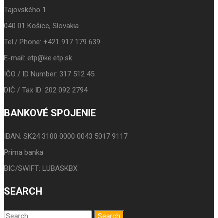
Tajovského 1
040 01 Košice, Slovakia
Tel./ Phone: +421 917 179 639
E-mail: etp@ke.etp.sk
IČO / ID Number: 317 512 45
DIČ / Tax ID: 202 092 2794
BANKOVÉ SPOJENIE
IBAN: SK24 3100 0000 0043 5017 9117
Prima banka
BIC/SWIFT: LUBASKBX
SEARCH