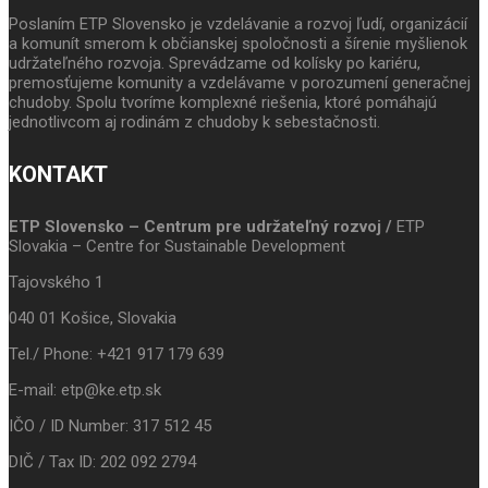
Poslaním ETP Slovensko je vzdelávanie a rozvoj ľudí, organizácií
a komunít smerom k občianskej spoločnosti a šírenie myšlienok
udržateľného rozvoja. Sprevádzame od kolísky po kariéru,
premosťujeme komunity a vzdelávame v porozumení generačnej
chudoby. Spolu tvoríme komplexné riešenia, ktoré pomáhajú
jednotlivcom aj rodinám z chudoby k sebestačnosti.
KONTAKT
ETP Slovensko – Centrum pre udržateľný rozvoj /
ETP
Slovakia – Centre for Sustainable Development
Tajovského 1
040 01 Košice, Slovakia
Tel./ Phone: +421 917 179 639
E-mail: etp@ke.etp.sk
IČO / ID Number: 317 512 45
DIČ / Tax ID: 202 092 2794