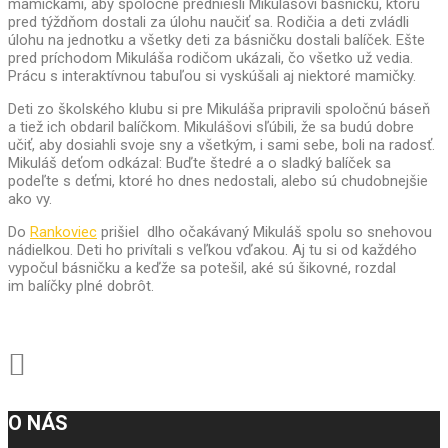
mamičkami, aby spoločne predniesli Mikulášovi básničku, ktorú
pred týždňom dostali za úlohu naučiť sa. Rodičia a deti zvládli
úlohu na jednotku a všetky deti za básničku dostali balíček. Ešte
pred príchodom Mikuláša rodičom ukázali, čo všetko už vedia.
Prácu s interaktívnou tabuľou si vyskúšali aj niektoré mamičky.
Deti zo školského klubu si pre Mikuláša pripravili spoločnú báseň
a tiež ich obdaril balíčkom. Mikulášovi sľúbili, že sa budú dobre
učiť, aby dosiahli svoje sny a všetkým, i sami sebe, boli na radosť.
Mikuláš deťom odkázal: Buďte štedré a o sladký balíček sa
podeľte s deťmi, ktoré ho dnes nedostali, alebo sú chudobnejšie
ako vy.
Do
Rankoviec
prišiel dlho očakávaný Mikuláš spolu so snehovou
nádielkou. Deti ho privítali s veľkou vďakou. Aj tu si od každého
vypočul básničku a keďže sa potešil, aké sú šikovné, rozdal
im balíčky plné dobrôt.
O NÁS