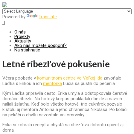
Centrum pre udržateľný rozvoj
Powered by
Translate
O nás
Projekty
Aktuality
Ako nás môžete podporiť?
Na stiahnutie
Letné ríbezľové pokušenie
Včera poobede v
komunitnom centre vo Veľkej Ide
zavoňalo –
Laďka s Erikou a ich
mentorka
Lucia sa pustili do pečenia.
Kým Laďka pripravila cesto, Erika umyla a odstopkovala čerstvé
domáce ríbezle. Na hotový korpus poukladali ríbezle a navrch
naliali želatínu. Keď bolo všetko hotové, trio cukrárok pozvalo
k stolu aj mentora Antoina a jeho chránenca Nikolasa. Po koláči
na pekáči o chvíľu nezostalo ani omrvinky.
Erika si zobrala recept a chystá sa ríbezľovú dobrotu upiecť aj
doma.