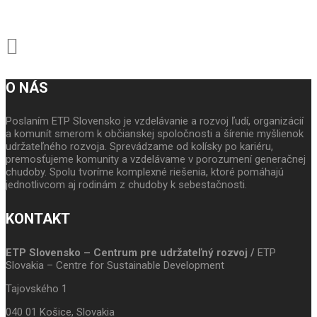
O NÁS
Poslaním ETP Slovensko je vzdelávanie a rozvoj ľudí, organizácií
a komunít smerom k občianskej spoločnosti a šírenie myšlienok
udržateľného rozvoja. Sprevádzame od kolísky po kariéru,
premosťujeme komunity a vzdelávame v porozumení generačnej
chudoby. Spolu tvoríme komplexné riešenia, ktoré pomáhajú
jednotlivcom aj rodinám z chudoby k sebestačnosti.
KONTAKT
ETP Slovensko – Centrum pre udržateľný rozvoj /
ETP
Slovakia – Centre for Sustainable Development
Tajovského 1
040 01 Košice, Slovakia