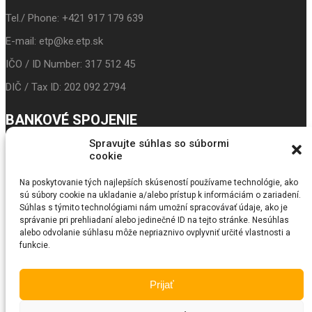
Tel./ Phone: +421 917 179 639
E-mail: etp@ke.etp.sk
IČO / ID Number: 317 512 45
DIČ / Tax ID: 202 092 2794
BANKOVÉ SPOJENIE
Spravujte súhlas so súbormi
IBAN: SK24 3100 0000 0043 5017 9117
cookie
Prima banka
Na poskytovanie tých najlepších skúseností používame technológie, ako
sú súbory cookie na ukladanie a/alebo prístup k informáciám o zariadení.
BIC/SWIFT: LUBASKBX
Súhlas s týmito technológiami nám umožní spracovávať údaje, ako je
správanie pri prehliadaní alebo jedinečné ID na tejto stránke. Nesúhlas
SEARCH
alebo odvolanie súhlasu môže nepriaznivo ovplyvniť určité vlastnosti a
funkcie.
© Copyright 2018
Fundraiser
. All Rights Reserved by SKT Themes
Prijať