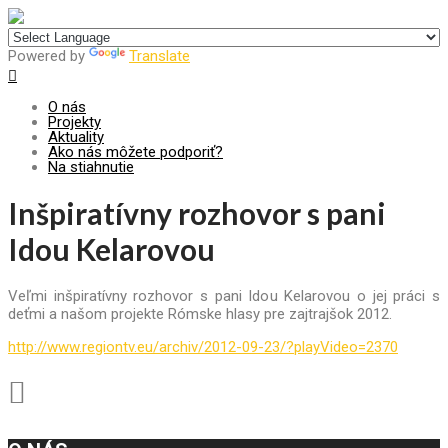
Centrum pre udržateľný rozvoj
Powered by
Translate
O nás
Projekty
Aktuality
Ako nás môžete podporiť?
Na stiahnutie
Inšpiratívny rozhovor s pani
Idou Kelarovou
Veľmi inšpiratívny rozhovor s pani Idou Kelarovou o jej práci s
deťmi a našom projekte Rómske hlasy pre zajtrajšok 2012.
http://www.regiontv.eu/archiv/2012-09-23/?playVideo=2370