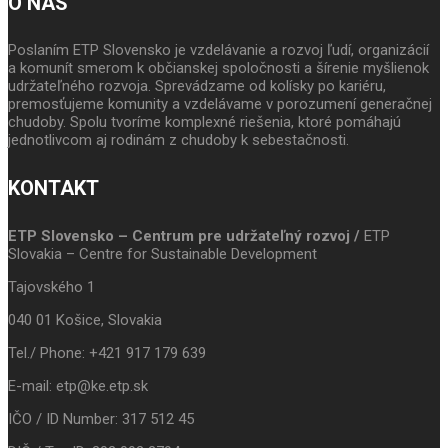
O NÁS
Poslaním ETP Slovensko je vzdelávanie a rozvoj ľudí, organizácií
a komunít smerom k občianskej spoločnosti a šírenie myšlienok
udržateľného rozvoja. Sprevádzame od kolísky po kariéru,
premosťujeme komunity a vzdelávame v porozumení generačnej
chudoby. Spolu tvoríme komplexné riešenia, ktoré pomáhajú
jednotlivcom aj rodinám z chudoby k sebestačnosti.
KONTAKT
ETP Slovensko – Centrum pre udržateľný rozvoj /
ETP
Slovakia – Centre for Sustainable Development
Tajovského 1
040 01 Košice, Slovakia
Tel./ Phone: +421 917 179 639
E-mail: etp@ke.etp.sk
IČO / ID Number: 317 512 45