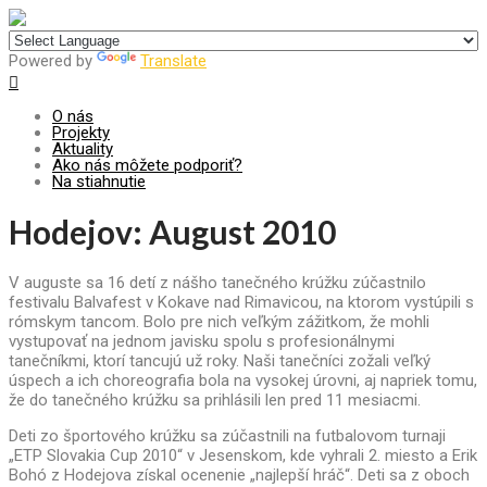
Centrum pre udržateľný rozvoj
Powered by
Translate
O nás
Projekty
Aktuality
Ako nás môžete podporiť?
Na stiahnutie
Hodejov: August 2010
V auguste sa 16 detí z nášho tanečného krúžku zúčastnilo
festivalu Balvafest v Kokave nad Rimavicou, na ktorom vystúpili s
rómskym tancom.
Bolo pre nich veľkým zážitkom, že mohli
vystupovať na jednom javisku spolu s profesionálnymi
tanečníkmi, ktorí tancujú už roky. Naši tanečníci zožali veľký
úspech a ich choreografia bola na vysokej úrovni, aj napriek tomu,
že do tanečného krúžku sa prihlásili len pred 11 mesiacmi.
Deti zo športového krúžku sa zúčastnili na futbalovom turnaji
„ETP Slovakia Cup 2010“ v Jesenskom, kde vyhrali 2. miesto a Erik
Bohó z Hodejova získal ocenenie „najlepší hráč“. Deti sa z oboch