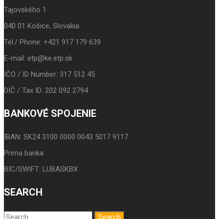
Tajovského 1
040 01 Košice, Slovakia
Tel./ Phone: +421 917 179 639
E-mail: etp@ke.etp.sk
IČO / ID Number: 317 512 45
DIČ / Tax ID: 202 092 2794
BANKOVÉ SPOJENIE
IBAN: SK24 3100 0000 0043 5017 9117
Prima banka
BIC/SWIFT: LUBASKBX
SEARCH