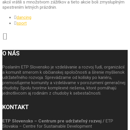
akcií vrátili s množstvom zážitkov a tieto akcie boli zmysluplným
spestrením letných prázdnin.
dancing
sport
O NÁS
Poslaním ETP Slovensko je vzdelávanie a rozvoj ľudí, organizácií
a komunít smerom k občianskej spoločnosti a šírenie myšlienok
udržateľného rozvoja. Sprevádzame od kolísky po kariéru,
premosťujeme komunity a vzdelávame v porozumení generačnej
chudoby. Spolu tvoríme komplexné riešenia, ktoré pomáhajú
jednotlivcom aj rodinám z chudoby k sebestačnosti.
KONTAKT
ETP Slovensko – Centrum pre udržateľný rozvoj /
ETP
Slovakia – Centre for Sustainable Development