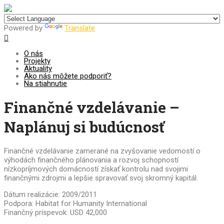
Centrum pre udržateľný rozvoj
Powered by
Translate
O nás
Projekty
Aktuality
Ako nás môžete podporiť?
Na stiahnutie
Finančné vzdelávanie –
Naplánuj si budúcnosť
Finančné vzdelávanie zamerané na zvyšovanie vedomostí o
výhodách finančného plánovania a rozvoj schopností
nízkopríjmových domácností získať kontrolu nad svojimi
finančnými zdrojmi a lepšie spravovať svoj skromný kapitál.
Dátum realizácie: 2009/2011
Podpora: Habitat for Humanity International
Finančný príspevok: USD 42,000