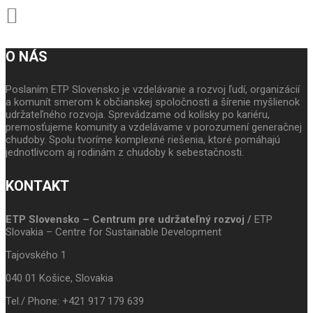
O NÁS
Poslaním ETP Slovensko je vzdelávanie a rozvoj ľudí, organizácií
a komunít smerom k občianskej spoločnosti a šírenie myšlienok
udržateľného rozvoja. Sprevádzame od kolísky po kariéru,
premosťujeme komunity a vzdelávame v porozumení generačnej
chudoby. Spolu tvoríme komplexné riešenia, ktoré pomáhajú
jednotlivcom aj rodinám z chudoby k sebestačnosti.
KONTAKT
ETP Slovensko – Centrum pre udržateľný rozvoj /
ETP
Slovakia – Centre for Sustainable Development
Tajovského 1
040 01 Košice, Slovakia
Tel./ Phone: +421 917 179 639