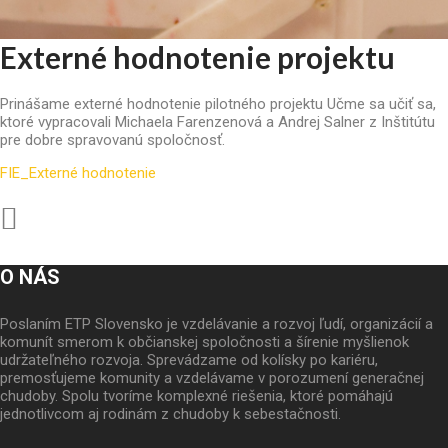
Externé hodnotenie projektu
Prinášame externé hodnotenie pilotného projektu Učme sa učiť sa,
ktoré vypracovali Michaela Farenzenová a Andrej Salner z Inštitútu
pre dobre spravovanú spoločnosť.
FIE_Externé hodnotenie
O NÁS
Poslaním ETP Slovensko je vzdelávanie a rozvoj ľudí, organizácií a
komunít smerom k občianskej spoločnosti a šírenie myšlienok
udržateľného rozvoja. Sprevádzame od kolísky po kariéru,
premosťujeme komunity a vzdelávame v porozumení generačnej
chudoby. Spolu tvoríme komplexné riešenia, ktoré pomáhajú
jednotlivcom aj rodinám z chudoby k sebestačnosti.