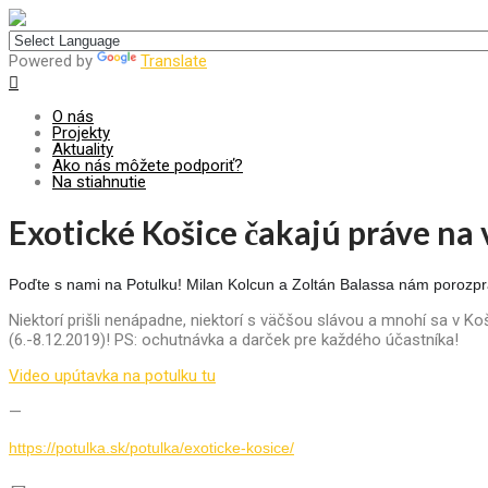
Centrum pre udržateľný rozvoj
Powered by
Translate
O nás
Projekty
Aktuality
Ako nás môžete podporiť?
Na stiahnutie
Exotické Košice čakajú práve na 
Poďte s nami na Potulku! Milan Kolcun a Zoltán Balassa nám porozprá
Niektorí prišli nenápadne, niektorí s väčšou slávou a mnohí sa v Ko
(6.-8.12.2019)! PS: ochutnávka a darček pre každého účastníka!
Video upútavka na potulku tu
—
https://potulka.sk/potulka/exoticke-kosice/