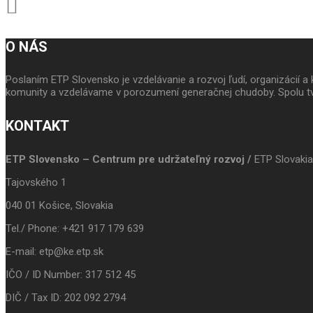
O NÁS
Poslaním ETP Slovensko je vzdelávanie a rozvoj ľudí, organizácií
komunity a vzdelávame v porozumení generačnej chudoby. Spolu tv
KONTAKT
ETP Slovensko – Centrum pre udržateľný rozvoj /
ETP Slovakia
Tajovského 1
040 01 Košice, Slovakia
Tel./ Phone: +421 917 179 639
E-mail: etp@ke.etp.sk
IČO / ID Number: 317 512 45
DIČ / Tax ID: 202 092 2794