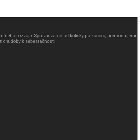
ateľného rozvoja. Sprevádzame od kolísky po kariéru, premosťujeme
z chudoby k sebestačnosti.