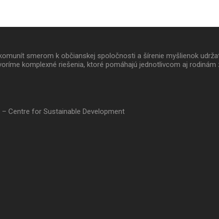
 a komunít smerom k občianskej spoločnosti a šírenie myšlienok udrž
oríme komplexné riešenia, ktoré pomáhajú jednotlivcom aj rodinám 
 – Centre for Sustainable Development