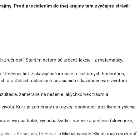
iny. Pred presídlením do inej krajiny tam zvyčajne strávili
ch zručností. Starším deťom sú určené lekcie
z matematiky,
. Utečenci tiež získavajú informácie o
kultúrnych hodnotách,
ch a o ďalších oblastiach
súvisiacich s každodenným životom.
onzultácie, zamerané na riešenie
akýchkoľvek tráum a
ho života. Kurz je zameraný na rozvoj
osobnosti, pozitívne myslenie,
ácií, výroba bábik, výsadba kvetín,
varenie a pečenie (slovenské,
 jadier v Košiciach, Prešove
a Michalovciach. Klienti majú možnosť