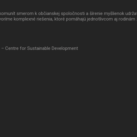
 a komunít smerom k občianskej spoločnosti a šírenie myšlienok udrž
oríme komplexné riešenia, ktoré pomáhajú jednotlivcom aj rodinám 
 – Centre for Sustainable Development