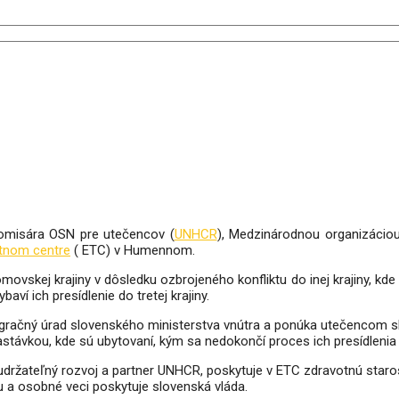
omisára OSN pre utečencov (
UNHCR
), Medzinárodnou organizáciou
tnom centre
( ETC) v Humennom.
vskej krajiny v dôsledku ozbrojeného konfliktu do inej krajiny, kde 
ví ich presídlenie do tretej krajiny.
gračný úrad slovenského ministerstva vnútra a ponúka utečencom sl
ávkou, kde sú ubytovaní, kým sa nedokončí proces ich presídlenia do
ateľný rozvoj a partner UNHCR, poskytuje v ETC zdravotnú starostliv
vu a osobné veci poskytuje slovenská vláda.