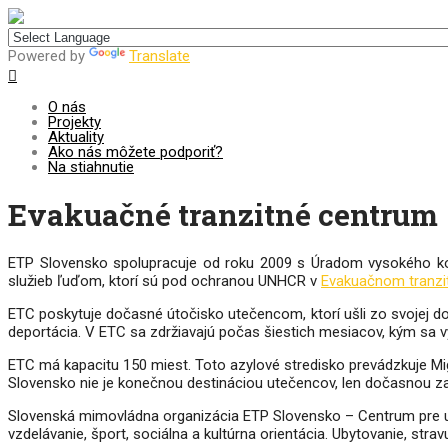
Centrum pre udržateľný rozvoj
Powered by
Translate
O nás
Projekty
Aktuality
Ako nás môžete podporiť?
Na stiahnutie
Evakuačné tranzitné centrum
ETP Slovensko spolupracuje od roku 2009 s Úradom vysokého k
služieb ľuďom, ktorí sú pod ochranou UNHCR v
Evakuačnom tranzi
ETC poskytuje dočasné útočisko utečencom, ktorí ušli zo svojej domo
deportácia. V ETC sa zdržiavajú počas šiestich mesiacov, kým sa vyba
ETC má kapacitu 150 miest. Toto azylové stredisko prevádzkuje Mi
Slovensko nie je konečnou destináciou utečencov, len dočasnou zast
Slovenská mimovládna organizácia ETP Slovensko – Centrum pre udrž
vzdelávanie, šport, sociálna a kultúrna orientácia. Ubytovanie, stra