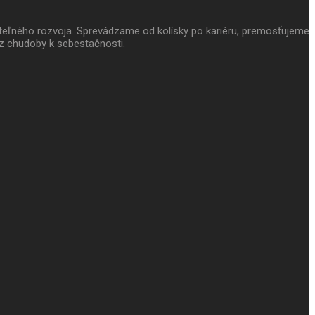
ateľného rozvoja. Sprevádzame od kolísky po kariéru, premosťujeme
z chudoby k sebestačnosti.