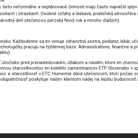
eá;
: tieto neformálne a
neplánované činnosti majú často najväčší vplyv n
ostiach i strastiach. Osobné vzťahy a láskavá, priateľská atmosfér
národný deň utečencov, perzský Nový rok a
mnoho ďalších).
. Každodenne sa im venuje zdravotná sestra, pediater, lekár, učiteľ
hologičky pracujú na týždennej báze. Administratívne, finančne a prof
ektu)
 útočisko pred prenasledovaním, útlakom a násilím, ktoré im znemožnili
nnou starostlivosťou im kolektív zamestnancov ETP Slovensko v sp
oc a starostlivosť v ETC Humenné dáva utečencom, ktorí počas svojh
polupatričnosť poskytuje našim klientom nádej na lepšiu budúcnosť