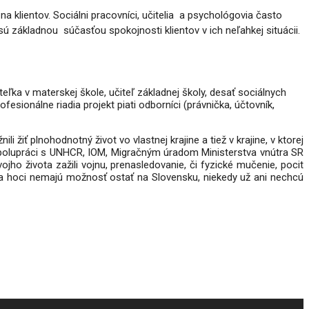
a klientov. Sociálni pracovníci, učitelia
a psychológovia často
a sú základnou
súčasťou spokojnosti klientov v ich neľahkej situácii.
ka v materskej škole, učiteľ základnej školy, desať sociálnych
esionálne riadia projekt piati odborníci (právnička, účtovník,
 žiť plnohodnotný život vo vlastnej krajine a tiež v krajine, v ktorej
olupráci s UNHCR, IOM, Migračným úradom Ministerstva vnútra SR
o života zažili vojnu, prenasledovanie, či fyzické mučenie, pocit
 a hoci nemajú možnosť ostať na Slovensku, niekedy už ani nechcú