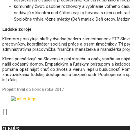
navštevovať divadelné predstavenia, koncerty,
3D kino a múz
komunitný život, osobné rozhovory a vypĺňanie voľného času
sedávajú s klientmi nad šálkou čaju a hovoria s nimi o ich
rad
Spoločne trávia rôzne sviatky (Deň
matiek, Deň otcov, Medzi
Ľudské zdroje
Klientom poskytuje služby dvadsaťsedem zamestnancov ETP Slovensko
pracovníkov, koordinátor sociálnej práce a osem tlmočníkov. Tri psyc
administratívna pracovníčka, finančná manažérka a manažérka proj
Klienti prichádzajú na Slovensko plní strachu a obáv, snažia sa nájsť
našli dočasný domov. Empatickým a ľudským prístupom a každode
pomáha opäť nájsť chuť do života a vieru v lepšiu budúcnosť. Pom
znovuzískania ľudskej dôstojnosti a bezpečnosti. Pochopenie a s
ísť ďalej.
Projekt trval do konca roka 2017.
O NÁS