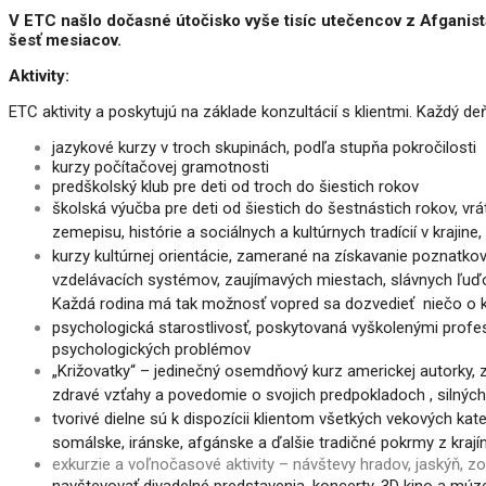
V ETC našlo dočasné útočisko vyše tisíc utečencov z Afganistan
šesť mesiacov.
Aktivity:
ETC aktivity a poskytujú na základe konzultácií s klientmi. Každý de
jazykové kurzy v troch skupinách, podľa stupňa pokročilosti
kurzy počítačovej gramotnosti
predškolský klub pre deti od troch do šiestich rokov
školská výučba pre deti od šiestich do šestnástich rokov, vrát
zemepisu, histórie a sociálnych a kultúrnych tradícií v krajine
kurzy kultúrnej orientácie, zamerané na získavanie poznatkov 
vzdelávacích systémov, zaujímavých miestach, slávnych ľu
Každá rodina má tak možnosť vopred sa dozvedieť
niečo o 
psychologická starostlivosť, poskytovaná vyškolenými prof
psychologických problémov
„Križovatky“ – jedinečný osemdňový kurz americkej autorky
zdravé vzťahy a povedomie o svojich
predpokladoch , silnýc
tvorivé dielne sú k dispozícii klientom všetkých vekových kate
somálske, iránske, afgánske a ďalšie tradičné pokrmy
z kraj
exkurzie a voľnočasové aktivity – návštevy hradov, jaskýň, z