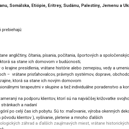
u, Somálska, Etiópie, Eritrey, Sudánu, Palestíny, Jemenu a Ukraj
ň prebiehajú:
ane angličtiny, čítania,
písania, počítania, športových a spoločenský
, ktorá sa
stane ich domovom v budúcnosti;
o krajine presídlenia,
vrátane histórie alebo zemepisu, vedy a umenia
ďoch –
vrátane prisťahovalcov, právnych systémov, doprave, obchodo
krajine, ktorá sa stane ich novým domovom
esionálnymi terapeutmi
v skupine a tiež individuálne poradenstvo a k
, zameraný na podporu
klientov, ktorí sú na najväčšej križovatke svoj
h stránkach a nadaní
górií po celý čas ich
pobytu. Sú to: maľovanie, výroba okenných dekor
ín pôvodu klientov ), vyšívanie, pletenie a mnoho ďalších
oologických záhrad a ďalších zaujímavých miest, vrátane historických